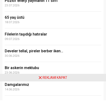
Pozitif enerji yaymanın 11 sırrı
23.07.2026
65 yaş üstü
18.07.2026
Filelerin taşıdığı hatıralar
09.07.2026
Develer tellal, pireler berber iken…
30.06.2026
Bir askerin mektubu
23.06.2026
REKLAMI KAPAT
Damgalarımız
14.06.2026