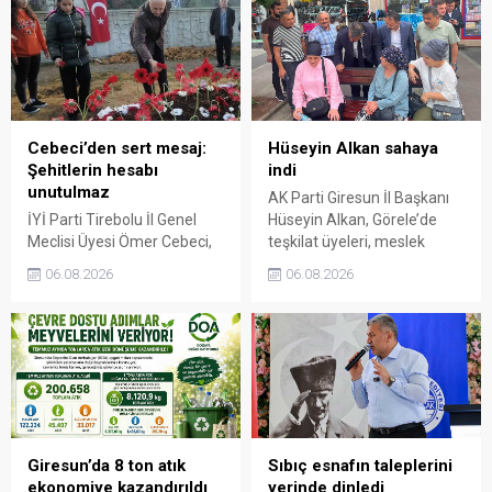
Cebeci’den sert mesaj:
Hüseyin Alkan sahaya
Şehitlerin hesabı
indi
unutulmaz
AK Parti Giresun İl Başkanı
İYİ Parti Tirebolu İl Genel
Hüseyin Alkan, Görele’de
Meclisi Üyesi Ömer Cebeci,
teşkilat üyeleri, meslek
Giresun Müdafaa-i Hukuk
odaları ve esnafla bir araya
06.08.2026
06.08.2026
Cemiyeti’nin Milli Mücadele
gelerek talep ve beklentileri
dönemindeki rolüne dikkat
dinledi.
çekti. Cebeci, Giresun’un
bağımsızlık mücadelesinde
üstlendiği tarihi
sorumluluğun gelecek
nesillere doğru anlatılması
gerektiğini söyledi.
Giresun’da 8 ton atık
Sıbıç esnafın taleplerini
ekonomiye kazandırıldı
yerinde dinledi