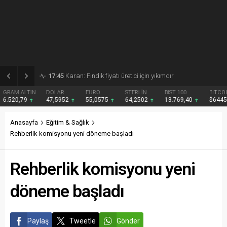
17:31
TMO fındık fiyatını 255 lira olarak açıkladı
DOLAR
EURO
STERLİN
BIST 100
BITCOIN
47,5952
55,0575
64,2502
13.769,40
$64451
Anasayfa
Eğitim & Sağlık
Rehberlik komisyonu yeni döneme başladı
Rehberlik komisyonu yeni
döneme başladı
Paylaş
Tweetle
Gönder