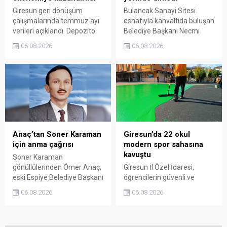
Giresun geri dönüşüm
Bulancak Sanayi Sitesi
çalışmalarında temmuz ayı
esnafıyla kahvaltıda buluşan
verileri açıklandı. Depozito
Belediye Başkanı Necmi
Olan Ambalajlar
Sıbıç, bölgede yapılması
06.08.2026
06.08.2026
uygulamasına destek veren
planlanan çalışmaları
vatandaşlar, yüz binlerce
değerlendirdi. Sanayi esnafı
ambalajın çöpe gitmesini
da yaşadığı sorunları ve
önledi.
beklentilerini doğrudan
Başkan Sıbıç’a aktardı.
Anaç’tan Soner Karaman
Giresun’da 22 okul
için anma çağrısı
modern spor sahasına
kavuştu
Soner Karaman
gönüllülerinden Ömer Anaç,
Giresun İl Özel İdaresi,
eski Espiye Belediye Başkanı
öğrencilerin güvenli ve
Soner Karaman’ın vefatının
modern alanlarda spor
06.08.2026
06.08.2026
34’üncü yılı dolayısıyla
yapabilmesi amacıyla 22
açıklama yaptı. Anaç, ilçede
okulun bahçesini basketbol
görev yapmış ve hayatını
ve voleybol sahasına