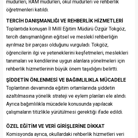
müdürleri, RAM müdürleri, okul müdürleri ve rehberlik
öğretmenleri katıldı.
TERCİH DANIŞMANLIĞI VE REHBERLİK HİZMETLERİ
Toplantıda konuşan İl Millî Eğitim Müdürü Özgür Tokgöz,
tercih danışmanlığının eğitsel ve meslekî rehberliğin
ayrılmaz bir parçası olduğunu vurguladı. Tokgöz,
öğrencilerin ilgi ve yeteneklerini keşfetmeleri, meslekleri
tanımaları ve kendilerine uygun alanlara yönelmeleri için
rehberlik hizmetlerinin büyük önem taşıdığını belirtti.
ŞİDDETİN ÖNLENMESİ VE BAĞIMLILIKLA MÜCADELE
Toplantının devamında eğitim ortamlarında şiddetin
azaltılmasına yönelik strateji ve eylem planları ele alındı.
Ayrıca bağımlılıkla mücadele konusunda yapılacak
çalışmaların titizlikle yürütülmesi gerektiği ifade edildi.
ÖZEL EĞİTİM VE VERİ GİRİŞLERİNE DİKKAT
Komisyonda ayrıca, okullardaki rehberlik hizmetleri veri