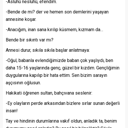
-Asluhû nesluhû, efendim.
-Bende de mi? der ve hemen son demlerini yaşayan
annesine koşar.
-Anacığım, inan sana kırılıp küsmem, kızmam da…
Bende bir sıkıntı var mı?
Annesi durur, sıkıla sıkıla başlar anlatmaya:
-Oğul, babanla evlendiğimizde baban çok yaşlıydı, ben
daha 15-16 yaşlarında genç, güzel bir kızdım. Gençliğimin
duygularına kapılıp bir hata ettim. Sen bizim sarayın
aşçısının oğlusun.
Hakikati öğrenen sultan, bahçıvana seslenir:
-Ey olayların perde arkasından bizlere sırlar sunan değerli
insan!
Tay ve hindinin durumlarına vakıf oldun, anladık ta, benim