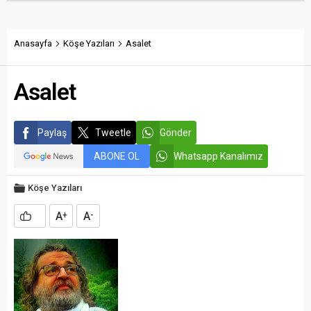
kaybetmiş tüm belediye
dönüştürdü. Tamamlanan
başkanlarının ortak bir
çalışma, gençleri spora
etkinlikle anılmasını istedi.
yönlendirecek kalıcı
yatırımlar arasında yerini
Anasayfa
Köşe Yazıları
Asalet
aldı.
Asalet
Paylaş
Tweetle
Gönder
ABONE OL
Whatsapp Kanalımız
Köşe Yazıları
A
A
+
-