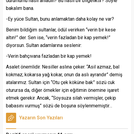
durumumu nasıl anladın? Bu nasıl bir bilgeliktir? Söyle
bakalım bana.
-Ey yüce Sultan, bunu anlamaktan daha kolay ne var?
Benim bildiğim sultanlar, ödül verirken “verin bir kese
altın!” der. Sen ise, “verin fazladan bir kap yemek!”
diyorsun. Sultan adamlarına seslenir:
-Verin bahçıvana fazladan bir kap yemek!
Asalet önemlidir. Nesiller aslına çeker. “Asil azmaz, bal
kokmaz; kokarsa yağ kokar, onun da aslı ayrandır” demiş
atalarımız. Sultan için “Otu çek köküne bak” sözü cuk
oturursa da, diğer örnekler için eğitimin önemine işaret
etmek gerekir. Ancak, “Soysuza silah vermişler, çekip
babasını vurmuş” sözü de boşuna söylenmemiştir…
Yazarın Son Yazıları