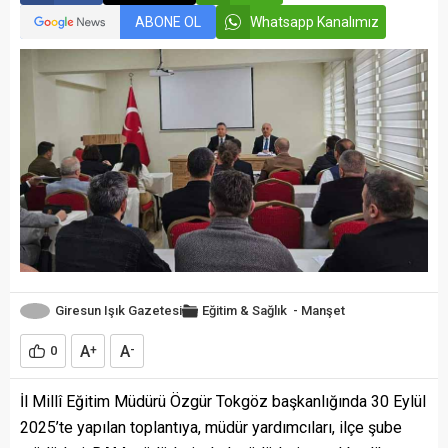
ABONE OL
Whatsapp Kanalımız
Giresun Işık Gazetesi
Eğitim & Sağlık
-
Manşet
A
A
0
+
-
İl Millî Eğitim Müdürü Özgür Tokgöz başkanlığında 30 Eylül
2025’te yapılan toplantıya, müdür yardımcıları, ilçe şube