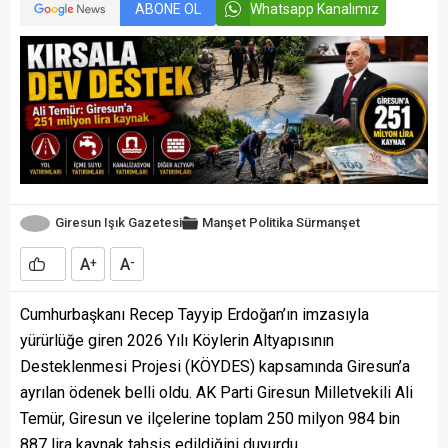
ABONE OL
Whatsapp Kanalımız
Giresun Işık Gazetesi
Manşet
Politika
Sürmanşet
A
A
+
-
Cumhurbaşkanı Recep Tayyip Erdoğan’ın imzasıyla
yürürlüğe giren 2026 Yılı Köylerin Altyapısının
Desteklenmesi Projesi (KÖYDES) kapsamında Giresun’a
ayrılan ödenek belli oldu. AK Parti Giresun Milletvekili Ali
Temür, Giresun ve ilçelerine toplam 250 milyon 984 bin
887 lira kaynak tahsis edildiğini duyurdu.