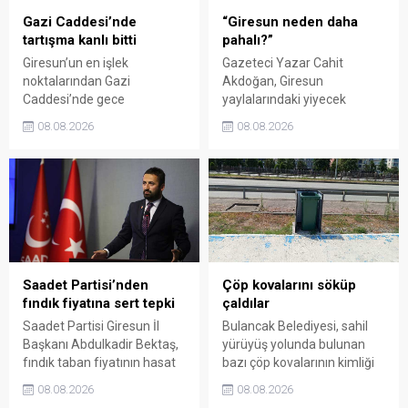
Gazi Caddesi’nde
“Giresun neden daha
tartışma kanlı bitti
pahalı?”
Giresun’un en işlek
Gazeteci Yazar Cahit
noktalarından Gazi
Akdoğan, Giresun
Caddesi’nde gece
yaylalarındaki yiyecek
saatlerinde çıkan silahlı
fiyatlarının çevre illere göre
08.08.2026
08.08.2026
kavgada A.E. ayağından
belirgin biçimde yüksek
vuruldu. Olay sonrası
olduğunu savunarak Giresun
bölgede kısa süreli panik
Valiliği, Tarım ve Orman İl
yaşanırken polis geniş çaplı
Müdürlüğü ile ilgili kurumları
soruşturma başlattı.
denetime çağırdı. Akdoğan,
yüzde 50’ye ulaşan fiyat
farklarının araştırılması
gerektiğini söyledi.
Saadet Partisi’nden
Çöp kovalarını söküp
fındık fiyatına sert tepki
çaldılar
Saadet Partisi Giresun İl
Bulancak Belediyesi, sahil
Başkanı Abdulkadir Bektaş,
yürüyüş yolunda bulunan
fındık taban fiyatının hasat
bazı çöp kovalarının kimliği
başlamasına rağmen
belirsiz kişi ya da kişilerce
08.08.2026
08.08.2026
açıklanmamasına tepki
sökülerek çalındığını açıkladı.