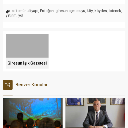
ali temür
,
altyapi
,
Erdoğan
,
giresun
,
içmesuyu
,
köy
,
köydes
,
ödenek
,
yatırım
,
yol
Giresun Işık Gazetesi
Benzer Konular