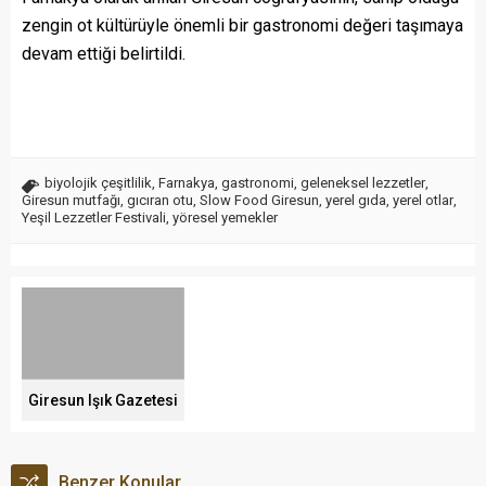
zengin ot kültürüyle önemli bir gastronomi değeri taşımaya
devam ettiği belirtildi.
biyolojik çeşitlilik
,
Farnakya
,
gastronomi
,
geleneksel lezzetler
,
Giresun mutfağı
,
gıcıran otu
,
Slow Food Giresun
,
yerel gıda
,
yerel otlar
,
Yeşil Lezzetler Festivali
,
yöresel yemekler
Giresun Işık Gazetesi
Benzer Konular