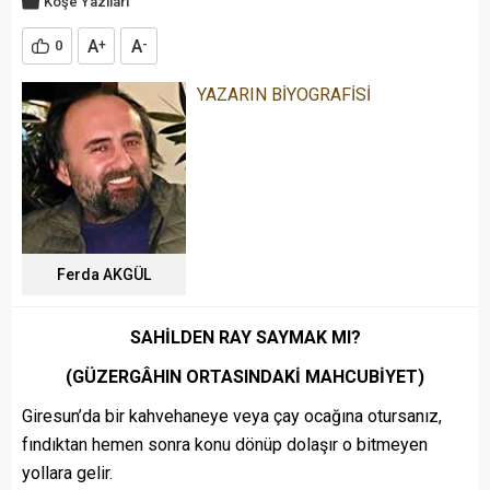
Köşe Yazıları
A
A
0
+
-
YAZARIN BİYOGRAFİSİ
Ferda AKGÜL
SAHİLDEN RAY SAYMAK MI?
(GÜZERGÂHIN ORTASINDAKİ MAHCUBİYET)
Giresun’da bir kahvehaneye veya çay ocağına otursanız,
fındıktan hemen sonra konu dönüp dolaşır o bitmeyen
yollara gelir.