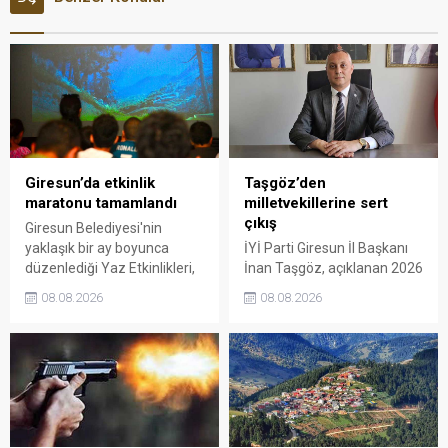
Giresun’da etkinlik
Taşgöz’den
maratonu tamamlandı
milletvekillerine sert
çıkış
Giresun Belediyesi'nin
yaklaşık bir ay boyunca
İYİ Parti Giresun İl Başkanı
düzenlediği Yaz Etkinlikleri,
İnan Taşgöz, açıklanan 2026
binlerce vatandaşı kültür,
yılı fındık alım fiyatı
08.08.2026
08.08.2026
sanat ve eğlenceyle
üzerinden iktidar
buluşturdu. Yoğun ilgi gören
milletvekillerini sert sözlerle
organizasyonun ardından
eleştirdi. Taşgöz, üreticinin
Kadın El Emeği Pazarı'nın
emeğinin karşılığını
süresi de 16 Ağustos'a
alamadığını savunarak,
kadar uzatıldı.
Giresun milletvekillerini
sessiz kalmakla suçladı.