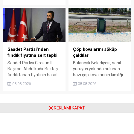
kavgada A.E. ayağından
belirgin biçimde yüksek
vuruldu. Olay sonrası
olduğunu savunarak Giresun
bölgede kısa süreli panik
Valiliği, Tarım ve Orman İl
yaşanırken polis geniş çaplı
Müdürlüğü ile ilgili kurumları
soruşturma başlattı.
denetime çağırdı. Akdoğan,
yüzde 50’ye ulaşan fiyat
farklarının araştırılması
gerektiğini söyledi.
Saadet Partisi’nden
Çöp kovalarını söküp
fındık fiyatına sert tepki
çaldılar
Saadet Partisi Giresun İl
Bulancak Belediyesi, sahil
Başkanı Abdulkadir Bektaş,
yürüyüş yolunda bulunan
fındık taban fiyatının hasat
bazı çöp kovalarının kimliği
başlamasına rağmen
belirsiz kişi ya da kişilerce
08.08.2026
08.08.2026
açıklanmamasına tepki
sökülerek çalındığını açıkladı.
gösterdi. Bektaş,
Belediye, kamu malına zarar
maliyetlerin katlandığını
verenlerin tespiti için
belirterek üreticiyi memnun
vatandaşlardan ihbar
REKLAMI KAPAT
edecek taban fiyatın en az
desteği istedi.
350 lira olması gerektiğini
savundu.