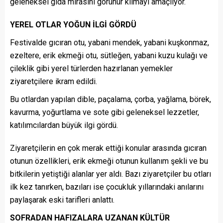
geleneksel gıda mirasını görünür kılmayı amaçlıyor.
YEREL OTLAR YOĞUN İLGİ GÖRDÜ
Festivalde gıcıran otu, yabani mendek, yabani kuşkonmaz,
ezeltere, erik ekmeği otu, sütleğen, yabani kuzu kulağı ve
çileklik gibi yerel türlerden hazırlanan yemekler
ziyaretçilere ikram edildi.
Bu otlardan yapılan dible, paçalama, çorba, yağlama, börek,
kavurma, yoğurtlama ve sote gibi geleneksel lezzetler,
katılımcılardan büyük ilgi gördü.
Ziyaretçilerin en çok merak ettiği konular arasında gıcıran
otunun özellikleri, erik ekmeği otunun kullanım şekli ve bu
bitkilerin yetiştiği alanlar yer aldı. Bazı ziyaretçiler bu otları
ilk kez tanırken, bazıları ise çocukluk yıllarındaki anılarını
paylaşarak eski tarifleri anlattı.
SOFRADAN HAFIZALARA UZANAN KÜLTÜR