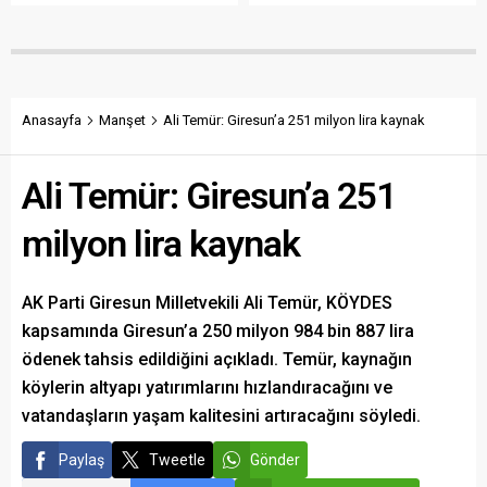
gösterdi. Bektaş,
Belediye, kamu malına zarar
maliyetlerin katlandığını
verenlerin tespiti için
belirterek üreticiyi memnun
vatandaşlardan ihbar
edecek taban fiyatın en az
desteği istedi.
350 lira olması gerektiğini
savundu.
Anasayfa
Manşet
Ali Temür: Giresun’a 251 milyon lira kaynak
Ali Temür: Giresun’a 251
milyon lira kaynak
AK Parti Giresun Milletvekili Ali Temür, KÖYDES
kapsamında Giresun’a 250 milyon 984 bin 887 lira
ödenek tahsis edildiğini açıkladı. Temür, kaynağın
köylerin altyapı yatırımlarını hızlandıracağını ve
vatandaşların yaşam kalitesini artıracağını söyledi.
Paylaş
Tweetle
Gönder