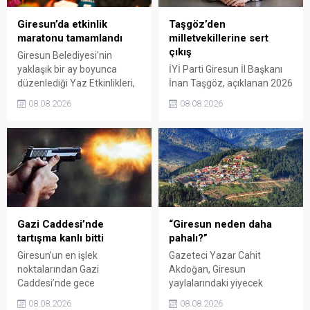
Giresun’da etkinlik
Taşgöz’den
maratonu tamamlandı
milletvekillerine sert
çıkış
Giresun Belediyesi'nin
yaklaşık bir ay boyunca
İYİ Parti Giresun İl Başkanı
düzenlediği Yaz Etkinlikleri,
İnan Taşgöz, açıklanan 2026
binlerce vatandaşı kültür,
yılı fındık alım fiyatı
08.08.2026
08.08.2026
sanat ve eğlenceyle
üzerinden iktidar
buluşturdu. Yoğun ilgi gören
milletvekillerini sert sözlerle
organizasyonun ardından
eleştirdi. Taşgöz, üreticinin
Kadın El Emeği Pazarı'nın
emeğinin karşılığını
süresi de 16 Ağustos'a
alamadığını savunarak,
kadar uzatıldı.
Giresun milletvekillerini
sessiz kalmakla suçladı.
Gazi Caddesi’nde
“Giresun neden daha
tartışma kanlı bitti
pahalı?”
Giresun’un en işlek
Gazeteci Yazar Cahit
noktalarından Gazi
Akdoğan, Giresun
Caddesi’nde gece
yaylalarındaki yiyecek
saatlerinde çıkan silahlı
fiyatlarının çevre illere göre
08.08.2026
08.08.2026