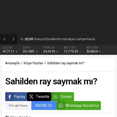
02:09
Giresun’da etkinlik maratonu tamamlandı
DOLAR
EURO
STERLİN
BIST 100
BITCOIN
47,7111
55,1881
64,4139
13.779,39
$64824
Anasayfa
Köşe Yazıları
Sahilden ray saymak mı?
Sahilden ray saymak mı?
Paylaş
Tweetle
Gönder
ABONE OL
Whatsapp Kanalımız