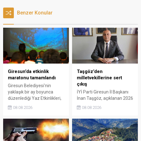
Benzer Konular
Giresun’da etkinlik
Taşgöz’den
maratonu tamamlandı
milletvekillerine sert
çıkış
Giresun Belediyesi'nin
yaklaşık bir ay boyunca
İYİ Parti Giresun İl Başkanı
düzenlediği Yaz Etkinlikleri,
İnan Taşgöz, açıklanan 2026
binlerce vatandaşı kültür,
yılı fındık alım fiyatı
08.08.2026
08.08.2026
sanat ve eğlenceyle
üzerinden iktidar
buluşturdu. Yoğun ilgi gören
milletvekillerini sert sözlerle
organizasyonun ardından
eleştirdi. Taşgöz, üreticinin
Kadın El Emeği Pazarı'nın
emeğinin karşılığını
süresi de 16 Ağustos'a
alamadığını savunarak,