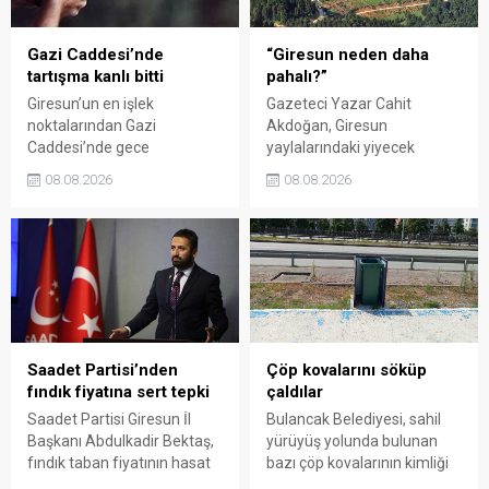
sessiz kalmakla suçladı.
Gazi Caddesi’nde
“Giresun neden daha
tartışma kanlı bitti
pahalı?”
Giresun’un en işlek
Gazeteci Yazar Cahit
noktalarından Gazi
Akdoğan, Giresun
Caddesi’nde gece
yaylalarındaki yiyecek
saatlerinde çıkan silahlı
fiyatlarının çevre illere göre
08.08.2026
08.08.2026
kavgada A.E. ayağından
belirgin biçimde yüksek
vuruldu. Olay sonrası
olduğunu savunarak Giresun
bölgede kısa süreli panik
Valiliği, Tarım ve Orman İl
yaşanırken polis geniş çaplı
Müdürlüğü ile ilgili kurumları
soruşturma başlattı.
denetime çağırdı. Akdoğan,
yüzde 50’ye ulaşan fiyat
farklarının araştırılması
gerektiğini söyledi.
Saadet Partisi’nden
Çöp kovalarını söküp
fındık fiyatına sert tepki
çaldılar
Saadet Partisi Giresun İl
Bulancak Belediyesi, sahil
Başkanı Abdulkadir Bektaş,
yürüyüş yolunda bulunan
fındık taban fiyatının hasat
bazı çöp kovalarının kimliği
başlamasına rağmen
belirsiz kişi ya da kişilerce