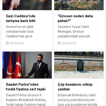
kadar uzatıldı.
Giresun milletvekillerini
sessiz kalmakla suçladı.
Gazi Caddesi’nde
“Giresun neden daha
tartışma kanlı bitti
pahalı?”
Giresun’un en işlek
Gazeteci Yazar Cahit
noktalarından Gazi
Akdoğan, Giresun
Caddesi’nde gece
yaylalarındaki yiyecek
saatlerinde çıkan silahlı
fiyatlarının çevre illere göre
08.08.2026
08.08.2026
kavgada A.E. ayağından
belirgin biçimde yüksek
vuruldu. Olay sonrası
olduğunu savunarak Giresun
bölgede kısa süreli panik
Valiliği, Tarım ve Orman İl
yaşanırken polis geniş çaplı
Müdürlüğü ile ilgili kurumları
soruşturma başlattı.
denetime çağırdı. Akdoğan,
yüzde 50’ye ulaşan fiyat
farklarının araştırılması
gerektiğini söyledi.
Saadet Partisi’nden
Çöp kovalarını söküp
fındık fiyatına sert tepki
çaldılar
Saadet Partisi Giresun İl
Bulancak Belediyesi, sahil
Başkanı Abdulkadir Bektaş,
yürüyüş yolunda bulunan
fındık taban fiyatının hasat
bazı çöp kovalarının kimliği