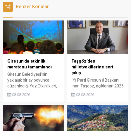
Benzer Konular
Giresun’da etkinlik
Taşgöz’den
maratonu tamamlandı
milletvekillerine sert
çıkış
Giresun Belediyesi'nin
yaklaşık bir ay boyunca
İYİ Parti Giresun İl Başkanı
düzenlediği Yaz Etkinlikleri,
İnan Taşgöz, açıklanan 2026
binlerce vatandaşı kültür,
yılı fındık alım fiyatı
08.08.2026
08.08.2026
sanat ve eğlenceyle
üzerinden iktidar
buluşturdu. Yoğun ilgi gören
milletvekillerini sert sözlerle
organizasyonun ardından
eleştirdi. Taşgöz, üreticinin
Kadın El Emeği Pazarı'nın
emeğinin karşılığını
süresi de 16 Ağustos'a
alamadığını savunarak,
kadar uzatıldı.
Giresun milletvekillerini