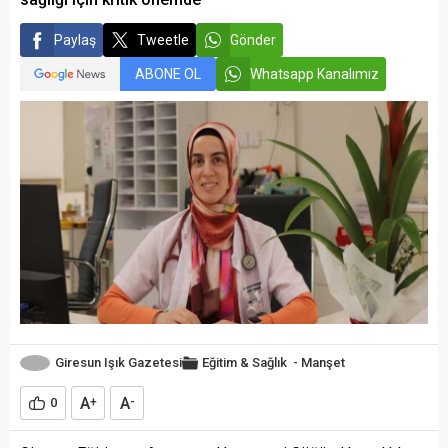
Paylaş
Tweetle
Gönder
ABONE OL
Whatsapp Kanalımız
Giresun Işık Gazetesi
Eğitim & Sağlık
-
Manşet
A
A
0
+
-