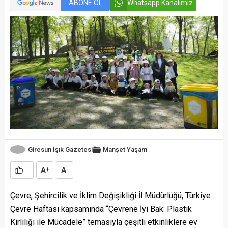
ABONE OL
Whatsapp Kanalımız
Giresun Işık Gazetesi
Manşet
Yaşam
A
A
+
-
Çevre, Şehircilik ve İklim Değişikliği İl Müdürlüğü, Türkiye
Çevre Haftası kapsamında “Çevrene İyi Bak: Plastik
Kirliliği ile Mücadele” temasıyla çeşitli etkinliklere ev