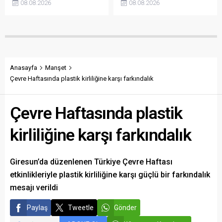
08.08.2026
08.08.2026
açıklanmamasına tepki
sökülerek çalındığını açıkladı.
gösterdi. Bektaş,
Belediye, kamu malına zarar
maliyetlerin katlandığını
verenlerin tespiti için
belirterek üreticiyi memnun
vatandaşlardan ihbar
edecek taban fiyatın en az
desteği istedi.
350 lira olması gerektiğini
savundu.
Anasayfa
Manşet
Çevre Haftasında plastik kirliliğine karşı farkındalık
Çevre Haftasında plastik
kirliliğine karşı farkındalık
Giresun’da düzenlenen Türkiye Çevre Haftası
etkinlikleriyle plastik kirliliğine karşı güçlü bir farkındalık
mesajı verildi
Paylaş
Tweetle
Gönder