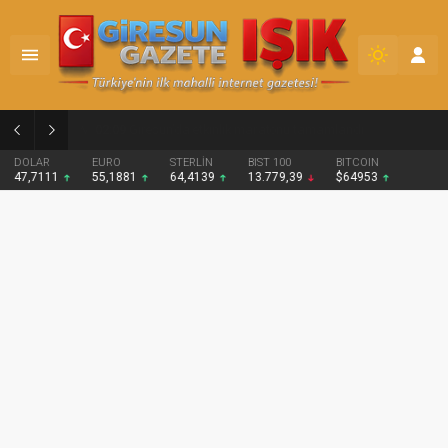
02:09
Giresun’da etkinlik maratonu tamamlandı
DOLAR
EURO
STERLİN
BIST 100
BITCOIN
47,7111
55,1881
64,4139
13.779,39
$64953