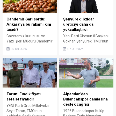
fiyat politikasının yeniden
üretici de yok sayacaktır”
değerlendirilmesi gerektiğini
dedi.
söyledi.
Candemir Sarı sordu:
Şenyürek: İktidar
Ankara’ya bu rakamı kim
üreticiyi daha da
taşıdı?
yoksullaştırdı
Gazetemiz kurucusu ve
Yeni Parti Giresun İl Başkanı
Yazı İşleri Müdürü Candemir
Gökhan Şenyürek, TMO’nun
Sarı, fındık fiyatı
Giresun kalite fındık için
07.08.2026
07.08.2026
tartışmalarını köşesine
açıkladığı 255 liralık fiyatı
taşıdı. Üretim maliyetinin
“sefalet fiyatı” olarak
300 liraya ulaştığı bir
nitelendirdi. Artışın yıllık
dönemde Ankara’ya 240
enflasyonun altında kaldığını
liralık fiyat teklifi
belirten Şenyürek, kararın
götürüldüğü iddiasını
üreticiyi değil tekelleri
gündeme getiren Sarı,
koruduğunu savundu.
Giresun milletvekillerini açık
ve net bir cevap vermeye
Torun: Fındık fiyatı
Alparslan’dan
çağırdı.
sefalet fiyatıdır
Bulancakspor camiasına
destek çağrısı
YENİ Parti Ordu Milletvekili
Seyit Torun, TMO’nun
1926 Bulancakspor Kulüp
açıkladığı fındık fiyatının
Başkanı Fatih Alparslan,