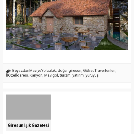
BeyazdanMaviyeYolculuk
,
doğa
,
giresun
,
GöksuTravertenleri
,
İlÖzelİdaresi
,
Kanyon
,
Mavigöl
,
turizm
,
yatırım
,
yürüyüş
Giresun Işık Gazetesi