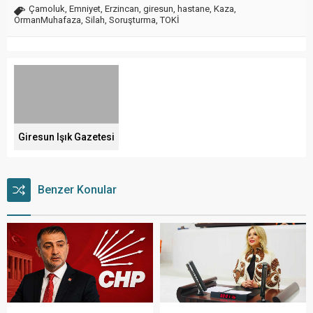
Çamoluk
,
Emniyet
,
Erzincan
,
giresun
,
hastane
,
Kaza
,
OrmanMuhafaza
,
Silah
,
Soruşturma
,
TOKİ
Giresun Işık Gazetesi
Benzer Konular