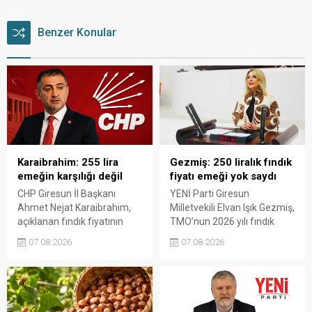
Benzer Konular
Karaibrahim: 255 lira
Gezmiş: 250 liralık fındık
emeğin karşılığı değil
fiyatı emeği yok saydı
CHP Giresun İl Başkanı
YENİ Parti Giresun
Ahmet Nejat Karaibrahim,
Milletvekili Elvan Işık Gezmiş,
açıklanan fındık fiyatının
TMO’nun 2026 yılı fındık
artan üretim maliyetleri
fiyatına sert tepki gösterdi.
07.08.2026
07.08.2026
karşısında yetersiz kaldığını
Açıklanan rakamın üreticinin
belirterek, üreticinin
artan maliyetlerini
emeğinin korunmasını
karşılamadığını belirten
istedi. Karaibrahim,
Gezmiş, “Üreticiyi yok
sürdürülebilir üretim için
sayanı, günü geldiğinde