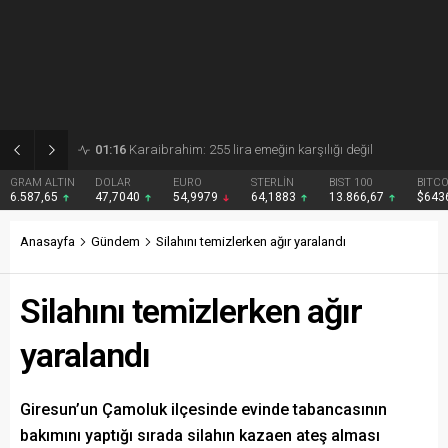
01:15
Gezmiş: 250 liralık fındık fiyatı emeği yok saydı
DOLAR
EURO
STERLİN
BIST 100
BITCOIN
47,7040
54,9979
64,1883
13.866,67
$64361
Anasayfa
Gündem
Silahını temizlerken ağır yaralandı
Silahını temizlerken ağır
yaralandı
Giresun’un Çamoluk ilçesinde evinde tabancasının
bakımını yaptığı sırada silahın kazaen ateş alması