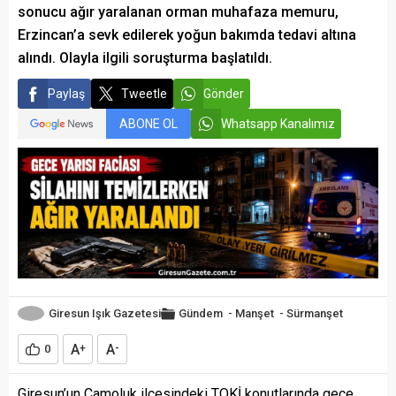
sonucu ağır yaralanan orman muhafaza memuru,
Erzincan’a sevk edilerek yoğun bakımda tedavi altına
alındı. Olayla ilgili soruşturma başlatıldı.
Paylaş
Tweetle
Gönder
ABONE OL
Whatsapp Kanalımız
Giresun Işık Gazetesi
Gündem
-
Manşet
-
Sürmanşet
A
A
0
+
-
Giresun’un Çamoluk ilçesindeki TOKİ konutlarında gece