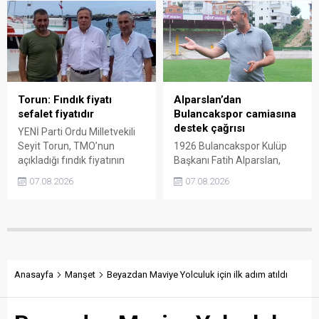
300 liraya ulaştığı bir
nitelendirdi. Artışın yıllık
dönemde Ankara’ya 240
enflasyonun altında kaldığını
liralık fiyat teklifi
belirten Şenyürek, kararın
götürüldüğü iddiasını
üreticiyi değil tekelleri
gündeme getiren Sarı,
koruduğunu savundu.
Giresun milletvekillerini açık
ve net bir cevap vermeye
Torun: Fındık fiyatı
Alparslan’dan
çağırdı.
sefalet fiyatıdır
Bulancakspor camiasına
destek çağrısı
YENİ Parti Ordu Milletvekili
Seyit Torun, TMO’nun
1926 Bulancakspor Kulüp
açıkladığı fındık fiyatının
Başkanı Fatih Alparslan,
üreticinin maliyetlerini
transferden altyapıya,
07.08.2026
07.08.2026
karşılamadığını söyledi.
tesisleşmeden kurumsal
Torun, fiyatın yeniden
yapılanmaya kadar birçok
belirlenmesini isterken,
alanda önemli adımlar
“Üreticinin alın terini yabancı
attıklarını belirterek iş
kartellere teslim etmeyin”
insanlarını, esnafı, sivil
çağrısında bulundu.
toplum kuruluşlarını ve
taraftarları kulübe destek
Anasayfa
Manşet
Beyazdan Maviye Yolculuk için ilk adım atıldı
olmaya çağırdı.