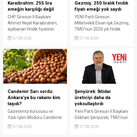
Karaibrahim: 255 lira
Gezmiş: 250 liralık fındık
emeğin karşılığı değil
fiyatı emeği yok saydı
CHP Giresun İl Başkanı
YENİ Parti Giresun
Ahmet Nejat Karaibrahim,
Milletvekili Elvan Işık Gezmiş,
açıklanan fındık fiyatının
TMO’nun 2026 yılı fındık
artan üretim maliyetleri
fiyatına sert tepki gösterdi.
07.08.2026
07.08.2026
karşısında yetersiz kaldığını
Açıklanan rakamın üreticinin
belirterek, üreticinin
artan maliyetlerini
emeğinin korunmasını
karşılamadığını belirten
istedi. Karaibrahim,
Gezmiş, “Üreticiyi yok
sürdürülebilir üretim için
sayanı, günü geldiğinde
fiyat politikasının yeniden
üretici de yok sayacaktır”
değerlendirilmesi gerektiğini
dedi.
söyledi.
Candemir Sarı sordu:
Şenyürek: İktidar
Ankara’ya bu rakamı kim
üreticiyi daha da
taşıdı?
yoksullaştırdı
Gazetemiz kurucusu ve
Yeni Parti Giresun İl Başkanı
Yazı İşleri Müdürü Candemir
Gökhan Şenyürek, TMO’nun
Sarı, fındık fiyatı
Giresun kalite fındık için
07.08.2026
07.08.2026
tartışmalarını köşesine
açıkladığı 255 liralık fiyatı
taşıdı. Üretim maliyetinin
“sefalet fiyatı” olarak