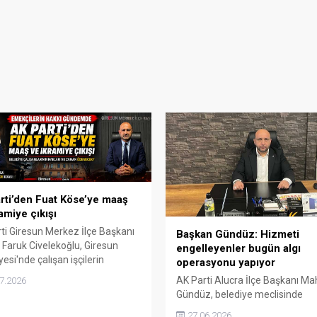
rti’den Fuat Köse’ye maaş
amiye çıkışı
ti Giresun Merkez İlçe Başkanı
Başkan Gündüz: Hizmeti
Faruk Civelekoğlu, Giresun
engelleyenler bugün algı
yesi'nde çalışan işçilerin
operasyonu yapıyor
diğini öne sürdüğü ikramiye
AK Parti Alucra İlçe Başkanı M
7.2026
la mesai ücretleri üzerinden
Gündüz, belediye meclisinde
ye Başkanı Fuat Köse'ye sert
reddedilen bir protokolün ilçede
27.06.2026
iler yöneltti. Civelekoğlu,