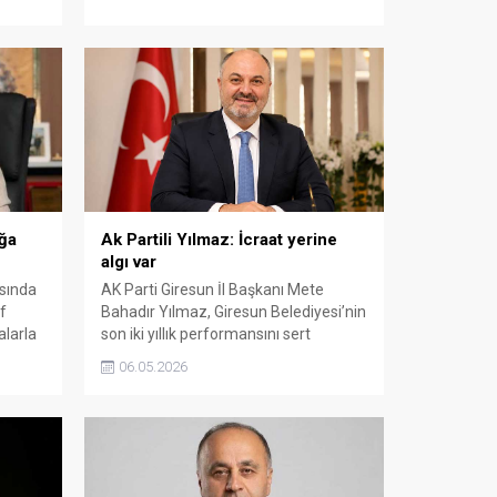
ttığını
açıklamalara çevrildi.
ağa
Ak Partili Yılmaz: İcraat yerine
algı var
asında
AK Parti Giresun İl Başkanı Mete
f
Bahadır Yılmaz, Giresun Belediyesi’nin
alarla
son iki yıllık performansını sert
naze
sözlerle eleştirdi. Yılmaz, CHP
06.05.2026
çok
yönetiminin somut hizmet
üretemediğini savunarak vaatlerin
yerine getirilmediğini öne sürdü.