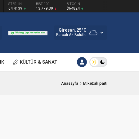
STERLİN
BIST 100
BITCOIN
64,4139
13.779,39
$64824
Giresun,
25
°C
Parçalı Az Bulutlu
IK
KÜLTÜR & SANAT
Anasayfa
Etiket:ak parti