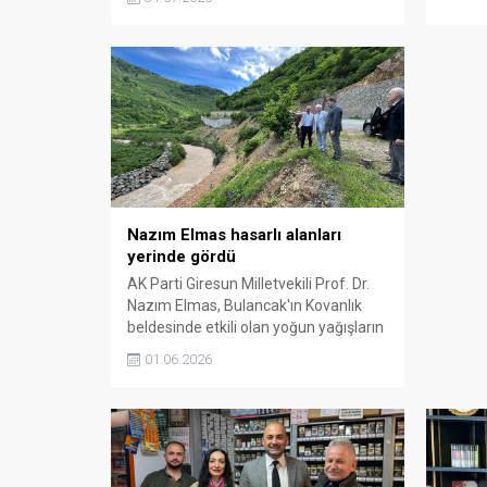
Başkan Yardımcısı olarak görev aldı.
belediy
karşıl
gerekti
Nazım Elmas hasarlı alanları
yerinde gördü
AK Parti Giresun Milletvekili Prof. Dr.
Nazım Elmas, Bulancak'ın Kovanlık
beldesinde etkili olan yoğun yağışların
ardından oluşan hasarlı alanlarda
01.06.2026
incelemelerde bulundu. Elmas,
mağduriyetlerin giderilmesi için
çalışmaların yakından takip edileceğini
söyledi.