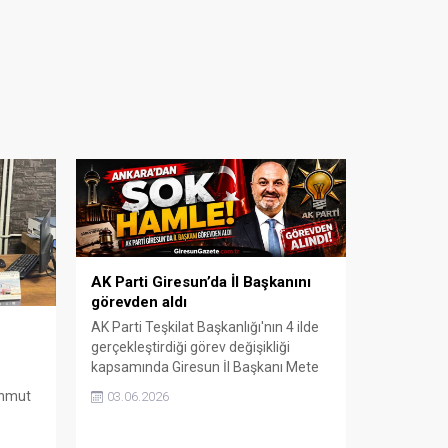
AK Parti Giresun’da İl Başkanını
görevden aldı
AK Parti Teşkilat Başkanlığı'nın 4 ilde
gerçekleştirdiği görev değişikliği
kapsamında Giresun İl Başkanı Mete
Bahadır Yılmaz'ın görevden alınması
ahmut
03.06.2026
kent siyasetinde geniş yankı uyandırdı.
Kararın gerekçesi açıklanmazken,
ki
gözler parti yönetiminden gelecek