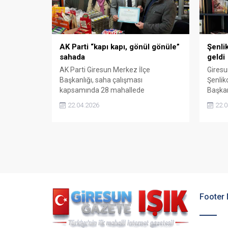
AK Parti “kapı kapı, gönül gönüle”
Şenlik
sahada
geldi
AK Parti Giresun Merkez İlçe
Giresu
Başkanlığı, saha çalışması
Şenlik
kapsamında 28 mahallede
Başkan
vatandaşlarla buluştu. “Kapı kapı,
görüş
22.04.2026
22.0
gönül gönüle” sloganıyla yürütülen
gelişme
programda hem ziyaretler
gerçekleştirildi hem de vatandaşların
talepleri dinlendi.
Footer