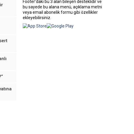
Footer’daki bu 3 alan bileşen desteklidir ve
ir
bu sayede bu alana menü, açıklama metni
veya email abonelik formu gibi özellikler
ekleyebilirsiniz.
sert
anlı
?”
yatına