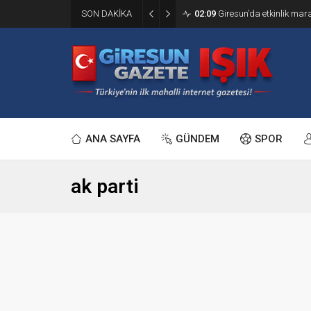
SON DAKİKA
02:09
Giresun’da etkinlik ma
ANA SAYFA
GÜNDEM
SPOR
ak parti