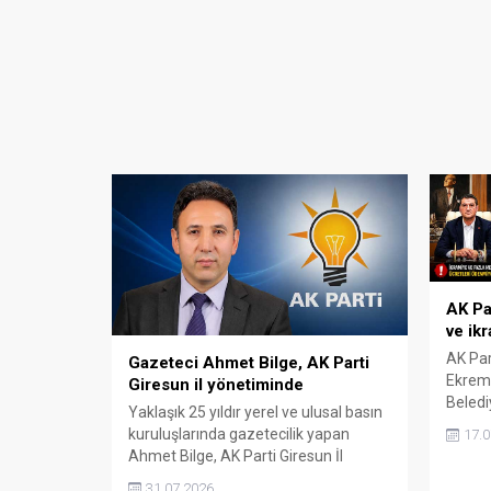
AK Pa
ve ikr
AK Par
Gazeteci Ahmet Bilge, AK Parti
Ekrem 
Giresun il yönetiminde
Beledi
Yaklaşık 25 yıldır yerel ve ulusal basın
ödenme
kuruluşlarında gazetecilik yapan
17.0
ve faz
Ahmet Bilge, AK Parti Giresun İl
Beledi
Başkanlığı'nın yeni yönetiminde İl
31.07.2026
eleştir