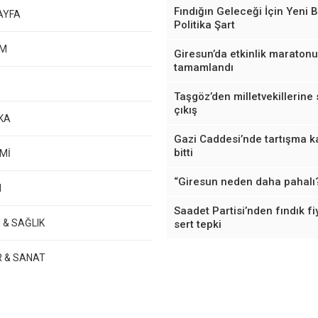
Fındığın Geleceği İçin Yeni B
AYFA
Politika Şart
EM
Giresun’da etkinlik maratonu
tamamlandı
Taşgöz’den milletvekillerine 
çıkış
KA
Gazi Caddesi’nde tartışma k
bitti
Mİ
“Giresun neden daha pahalı
M
Saadet Partisi’nden fındık fi
 & SAĞLIK
sert tepki
R & SANAT