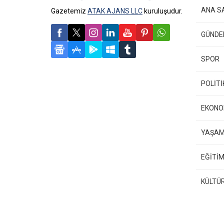
ANA S
Gazetemiz
ATAK AJANS LLC
kuruluşudur.
GÜND
SPOR
POLİTİ
EKONO
YAŞA
EĞİTİM
KÜLTÜ