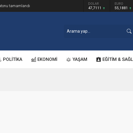
GRAM ALTIN
DOLAR
EURO
ratonu tamamlandı
6.660,55
47,7111
55,1881
POLİTİKA
EKONOMİ
YAŞAM
EĞİTİM & SAĞL