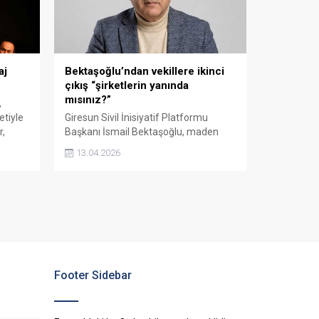
aj
Bektaşoğlu’ndan vekillere ikinci
çıkış “şirketlerin yanında
mısınız?”
,
etiyle
Giresun Sivil İnisiyatif Platformu
r,
Başkanı İsmail Bektaşoğlu, maden
çları
tartışmalarına ilişkin peş peşe yaptığı
13.04.2026
şkilat
açıklamalarla siyasi tartışmayı
ldi.
büyüttü. Bektaşoğlu, hem AK Parti
milletvekillerine hem de Nazım
Elmas’a yönelik sözlerinde, “doğa
değil yaşam mücadelesi veriyoruz”
mesajı verdi.
Footer Sidebar