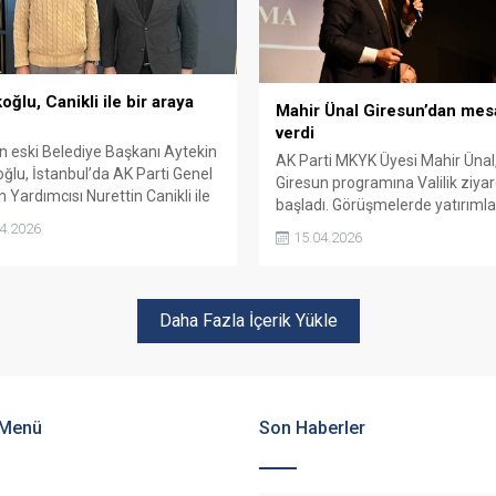
oğlu, Canikli ile bir araya
Mahir Ünal Giresun’dan mes
verdi
n eski Belediye Başkanı Aytekin
AK Parti MKYK Üyesi Mahir Ünal
oğlu, İstanbul’da AK Parti Genel
Giresun programına Valilik ziyar
 Yardımcısı Nurettin Canikli ile
başladı. Görüşmelerde yatırımla
tü. Görüşmede güncel
projeler ve şehrin öncelikli ihtiya
4.2026
15.04.2026
ler ele alındı.
masaya yatırılırken, ardından te
buluşmasıyla siyasi mesajlar veri
Daha Fazla İçerik Yükle
 Menü
Son Haberler