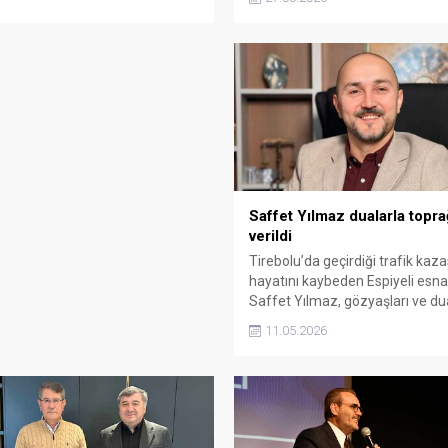
asfalt çalışmalarını sekteye uğra
e çalışanlarının alın terinin
belirterek muhalefete sert çıktı.
ığının geciktirilmemesi
ğini söyledi.
Saffet Yılmaz dualarla topr
verildi
Tirebolu’da geçirdiği trafik kaz
hayatını kaybeden Espiyeli esna
Saffet Yılmaz, gözyaşları ve du
son yolculuğuna uğurlandı. Ce
11.05.2026
törenine siyaset, iş dünyası ve 
sayıda vatandaş katıldı.