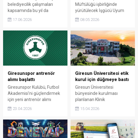
belediyecilik çalışmaları
Müftülüğü işbirliğinde
kapsamında bu yıl da
yürütülecek İşgücü Uyum
ücretsiz sünnet şöleni
Programı için başvurular
17.06.2026
08.05.2026
düzenliyor. Ailelere
başladı. 7 ay sürecek
ekonomik destek sağlamayı
programa toplam 85 kişi
amaçlayan organizasyon
katılacak.
için başvurular alınmaya
başladı.
Giresunspor antrenör
Giresun Üniversitesi etik
alımı başlattı
kurul için düğmeye bastı
Giresunspor Kulübü, Futbol
Giresun Üniversitesi
Akademisi’ni güçlendirmek
bünyesinde kurulması
için yeni antrenör alımı
planlanan Klinik
yapacağını açıkladı. Kulüp,
Araştırmalar Etik Kurulu için
23.04.2026
15.04.2026
modern futbol anlayışına
resmi onay alındı. Yeni kurul,
sahip, gençlerle
bilimsel araştırmaların etik
çalışabilecek isimleri
ve şeffaf şekilde
kadrosuna katmayı
yürütülmesinde önemli bir
hedefliyor.
rol üstlenecek.