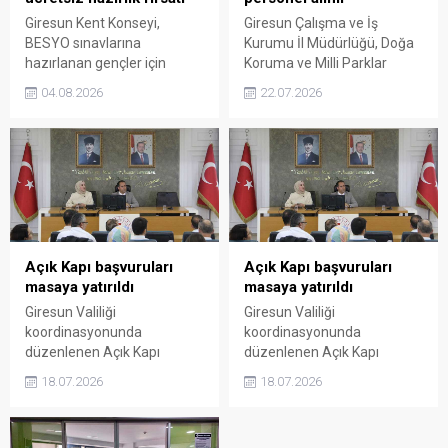
Giresun Kent Konseyi,
Giresun Çalışma ve İş
BESYO sınavlarına
Kurumu İl Müdürlüğü, Doğa
hazırlanan gençler için
Koruma ve Milli Parklar
parkur eğitimi, psikolog
Giresun Şube Müdürlüğü
04.08.2026
22.07.2026
desteği ve beslenme
bünyesinde 8 kişilik İşgücü
programını kapsayan
Uyum Programı (İUP)
ücretsiz kurs başlatıyor.
kapsamında personel alımı
Başvuruları devam eden
yapılacağını duyurdu.
programla adayların sınava
Başvurular 25 Temmuz'a
fiziksel ve mental olarak
kadar devam edecek.
daha güçlü hazırlanması
amaçlanıyor.
Açık Kapı başvuruları
Açık Kapı başvuruları
masaya yatırıldı
masaya yatırıldı
Giresun Valiliği
Giresun Valiliği
koordinasyonunda
koordinasyonunda
düzenlenen Açık Kapı
düzenlenen Açık Kapı
Projesi Değerlendirme
Projesi Değerlendirme
18.07.2026
18.07.2026
Toplantısı'nda,
Toplantısı'nda,
vatandaşlardan gelen talep
vatandaşlardan gelen talep
ve başvurular ile hizmet
ve başvurular ile hizmet