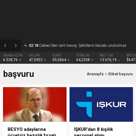
02:18
Hüseyin Alkan sahaya indi
DOLAR
EURO
STERLİN
BIST 100
BITCOIN
47,5952
55,0664
64,2258
13.676,19
$64739
başvuru
Anasayfa
Etiket:başvuru
BESYO adaylarına
İŞKUR’dan 8 kişilik
ücretsiz hazırlık fırsatı
personel alımı