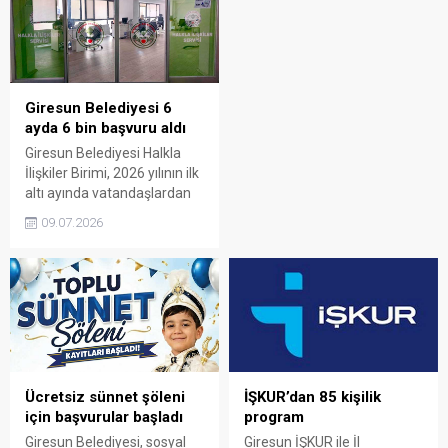
süreçleri kapsamlı şekilde
süreçleri kapsamlı şekilde
ele alındı. Toplantıda hizmet
ele alındı. Toplantıda hizmet
kalitesinin artırılması ve
kalitesinin artırılması ve
kurumlar arası
kurumlar arası
koordinasyonun
koordinasyonun
güçlendirilmesi hedefi öne
güçlendirilmesi hedefi öne
Giresun Belediyesi 6
çıktı.
çıktı.
ayda 6 bin başvuru aldı
Giresun Belediyesi Halkla
İlişkiler Birimi, 2026 yılının ilk
altı ayında vatandaşlardan
gelen 6 bin 148 başvuruyu
09.07.2026
değerlendirerek taleplerin
büyük bölümünü çözüme
kavuşturdu. Belediye,
vatandaş odaklı hizmet
anlayışıyla başvuruların
takibini sürdürüyor.
Ücretsiz sünnet şöleni
İŞKUR’dan 85 kişilik
için başvurular başladı
program
Giresun Belediyesi, sosyal
Giresun İŞKUR ile İl