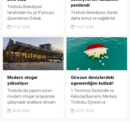
yenilendi
Tirebolu Belediyesi
tarafından bu yıl 9'uncusu
Tirebolu Belediyesi, ilçede
düzenlenen Sokak
daha temiz ve sağlıklı bir
Basketbolu ve Plaj
çevre oluşturmak amacıyla
31.07.2026
19.07.2026
Voleybolu Turnuvası,
ana arterler ile ilçe
çekişmeli final
merkezindeki eski çöp
karşılaşmalarının ardından
konteynerlerini yenileriyle
sona erdi. Organizasyonda
değiştirdi. Yeni konteynerler
basketbol ve voleybolda
dezenfektanlı suyla
şampiyonluk kupaları
temizlenerek kullanıma
sahiplerini buldu.
sunuldu.
Modern otogar
Giresun denizlerdeki
yükseliyor
egemenliğini kutladı!
Tirebolu’da yapımı süren
1 Temmuz Denizcilik ve
modern otogar projesinde
Kabotaj Bayramı, Merkez,
çalışmalar aralıksız devam
Tirebolu, Eynesil ve
ediyor. Demirci
Görele’de Coşkulu Törenlerle
26.05.2026
02.07.2025
Mahallesi’nde inşa edilen
Kutlandı
yeni terminalin, ilçenin
ulaşım altyapısına ve