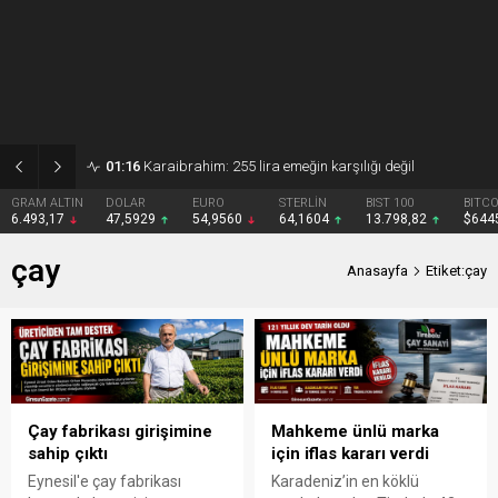
01:16
Karaibrahim: 255 lira emeğin karşılığı değil
ALTIN
DOLAR
EURO
STERLİN
BIST 100
BITCOIN
17
47,5929
54,9560
64,1604
13.798,82
$64451
çay
Anasayfa
Etiket:çay
Çay fabrikası girişimine
Mahkeme ünlü marka
sahip çıktı
için iflas kararı verdi
Eynesil'e çay fabrikası
Karadeniz’in en köklü