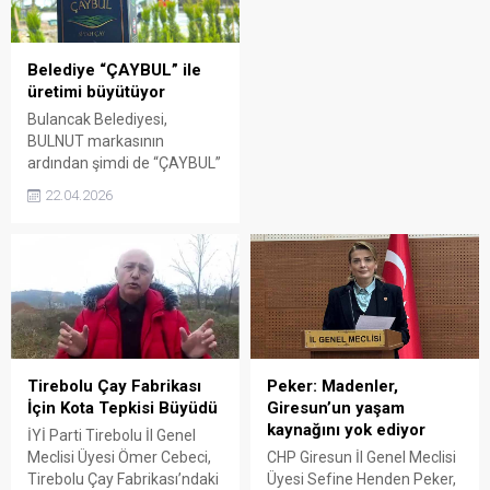
kamyon, henüz
belirlenemeyen bir nedenle
kontrolden çıkarak devrildi.
Belediye “ÇAYBUL” ile
ÇAYLAR BAŞKA KAMYONA
üretimi büyütüyor
AKTARILDI Kazanın
ardından kamyonda
Bulancak Belediyesi,
bulunan yaş...
BULNUT markasının
ardından şimdi de “ÇAYBUL”
projesini hayata geçiriyor.
22.04.2026
Yeni marka ile yerel üretim
desteklenirken, bölgenin
tarımsal değerleri
ekonomiye kazandırılacak.
Tirebolu Çay Fabrikası
Peker: Madenler,
İçin Kota Tepkisi Büyüdü
Giresun’un yaşam
kaynağını yok ediyor
İYİ Parti Tirebolu İl Genel
Meclisi Üyesi Ömer Cebeci,
CHP Giresun İl Genel Meclisi
Tirebolu Çay Fabrikası’ndaki
Üyesi Sefine Henden Peker,