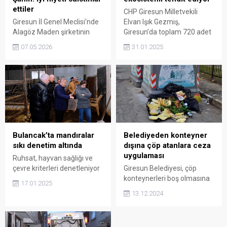
ettiler
CHP Giresun Milletvekili
Giresun İl Genel Meclisi’nde
Elvan Işık Gezmiş,
Alagöz Maden şirketinin
Giresun’da toplam 720 adet
neden olduğu çevre felaketi
4. grup maden ruhsatı
07.05.2026
31.01.2025
masaya yatırıldı. İl Genel
bulunduğunu ve madencilik
Meclisi Başkanı Ahmet
faaliyetlerinin ekosisteme
Şahin, şirkete yönelik sert
ciddi zarar verdiğini belirtti.
açıklamalar yaparak “En ağır
Gezmiş, “Sularımız
şekilde cezalandırılmalı”
kirleniyor, tarım alanlarımız
dedi.
yok oluyor” dedi.
Bulancak’ta mandıralar
Belediyeden konteyner
sıkı denetim altında
dışına çöp atanlara ceza
uygulaması
Ruhsat, hayvan sağlığı ve
çevre kriterleri denetleniyor
Giresun Belediyesi, çöp
konteynerleri boş olmasına
17.01.2025
rağmen yemek atıklarını
13.12.2024
çevreye bırakan işletmelere
karşı cezai işlem
uygulamaya başladı.