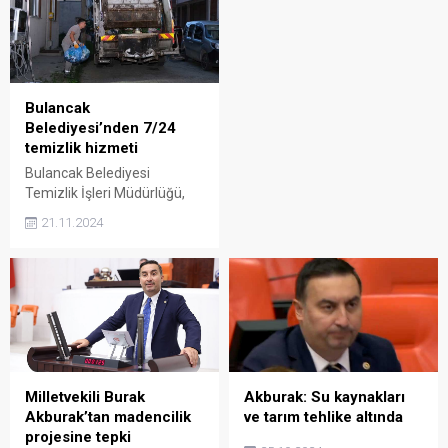
Bulancak
Belediyesi’nden 7/24
temizlik hizmeti
Bulancak Belediyesi
Temizlik İşleri Müdürlüğü,
"Daha Temiz Bir Bulancak"
21.11.2024
misyonuyla çalışmalarını
sürdürüyor.
Milletvekili Burak
Akburak: Su kaynakları
Akburak’tan madencilik
ve tarım tehlike altında
projesine tepki