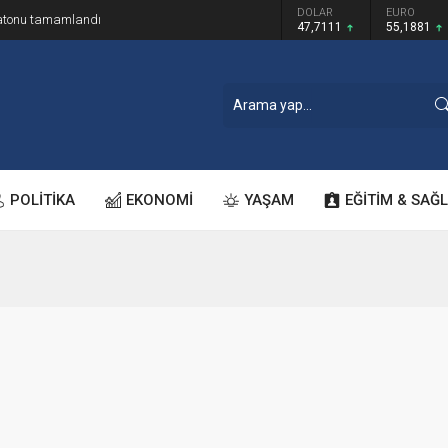
GRAM ALTIN
DOLAR
EURO
ratonu tamamlandı
6.660,55
47,7111
55,1881
POLİTİKA
EKONOMİ
YAŞAM
EĞİTİM & SAĞL