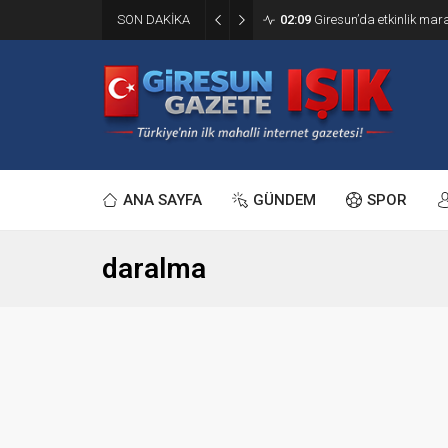
SON DAKİKA
02:09
Giresun’da etkinlik ma
ANA SAYFA
GÜNDEM
SPOR
daralma