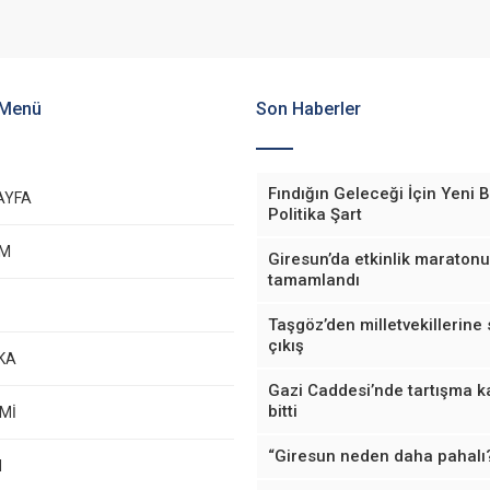
 Menü
Son Haberler
Fındığın Geleceği İçin Yeni B
AYFA
Politika Şart
EM
Giresun’da etkinlik maratonu
tamamlandı
Taşgöz’den milletvekillerine 
çıkış
KA
Gazi Caddesi’nde tartışma k
bitti
Mİ
“Giresun neden daha pahalı
M