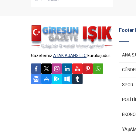
çekerek sektördeki durumu
değerlendirdi.
Footer
ANA S
Gazetemiz
ATAK AJANS LLC
kuruluşudur.
GÜND
SPOR
POLİTİ
EKONO
YAŞA