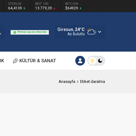
STERLİN
BIST 100
BITCOIN
64,4139
13.779,39
$64929
Giresun,
24
°C
Az Bulutlu
IK
KÜLTÜR & SANAT
Anasayfa
Etiket:daralma