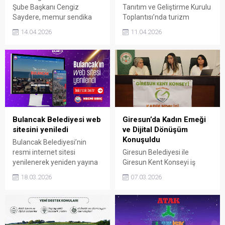
Şube Başkanı Cengiz
Tanıtım ve Geliştirme Kurulu
Saydere, memur sendika
Toplantısı’nda turizm
üyelik işlemlerinin hâlâ ıslak
potansiyelini artırmaya
14.04.2026
11.04.2026
imza ile yürütülmesine sert
yönelik kapsamlı bir yol
tepki gösterdi. Saydere, e-
haritası masaya yatırıldı.
Devlet üzerinden sendika
Toplantıda, şehrin dijital
üyeliği yapılmasının önünün
görünürlüğünden
açılması gerektiğini
gastronomi projelerine
vurguladı.
kadar birçok başlıkta kritik
kararlar ele alındı.
Bulancak Belediyesi web
Giresun’da Kadın Emeği
sitesini yeniledi
ve Dijital Dönüşüm
Konuşuldu
Bulancak Belediyesi’nin
resmi internet sitesi
Giresun Belediyesi ile
yenilenerek yeniden yayına
Giresun Kent Konseyi iş
alındı. Bulancak Belediyesi
birliğinde 8 Mart Dünya
18.03.2026
07.03.2026
tarafından yapılan
Emekçi Kadınlar Günü
açıklamada, sitenin daha
kapsamında düzenlenen
hızlı, erişilebilir ve kullanıcı
programda “Kadın
dostu bir yapıya
Emeğinde Dijital Dönüşüm”
kavuşturulduğu belirtildi.
konusu ele alındı. Etkinlikte