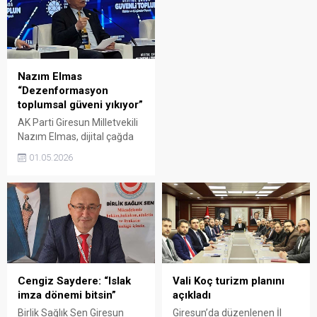
programında birincilik elde
oluşturdu. Proje sayesinde
ederek 50 bin liralık ödülün
öğrenciler teknoloji, tasarım
sahibi oldu. Başarı,
ve dijital becerilerini
Giresun'daki kadın
geliştirirken uluslararası iş
girişimciler için de önemli bir
birliği deneyimi de kazandı.
gurur kaynağı oldu.
Nazım Elmas
“Dezenformasyon
toplumsal güveni yıkıyor”
AK Parti Giresun Milletvekili
Nazım Elmas, dijital çağda
artan risklere dikkat çekerek
01.05.2026
dezenformasyon ve bilgi
kirliliğinin toplumsal barışı
tehdit ettiğini söyledi. Elmas,
güvenli toplum için ortak
mücadele çağrısı yaptı.
Cengiz Saydere: “Islak
Vali Koç turizm planını
imza dönemi bitsin”
açıkladı
Birlik Sağlık Sen Giresun
Giresun’da düzenlenen İl