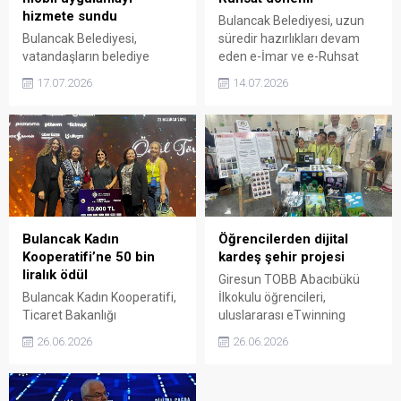
hizmete sundu
Bulancak Belediyesi, uzun
Bulancak Belediyesi,
süredir hazırlıkları devam
vatandaşların belediye
eden e-İmar ve e-Ruhsat
hizmetlerine daha hızlı ve
Sistemini hizmete açtı. Yeni
17.07.2026
14.07.2026
kolay ulaşabilmesi amacıyla
uygulamayla vatandaşlar,
geliştirdiği mobil uygulamayı
imar ve ruhsat işlemlerini
Android kullanıcılarının
belediyeye gitmeden çevrim
erişimine açtı. Google Play
içi olarak
Store'da yayımlanan
gerçekleştirebilecek.
Bulancak Belediyesi mobil
uygulamasıyla belediye
hizmetleri artık cep
telefonlarından da takip
Bulancak Kadın
Öğrencilerden dijital
edilebilecek.
Kooperatifi’ne 50 bin
kardeş şehir projesi
liralık ödül
Giresun TOBB Abacıbükü
Bulancak Kadın Kooperatifi,
İlkokulu öğrencileri,
Ticaret Bakanlığı
uluslararası eTwinning
öncülüğünde düzenlenen
projesi kapsamında
26.06.2026
26.06.2026
"E-Ticareti Güçlendirme
Bulgaristan, Romanya ve
Projesi" kapsamında
İtalya'daki öğrencilerle
gerçekleştirilen eğitim
birlikte "Dijital Kardeş Şehir"