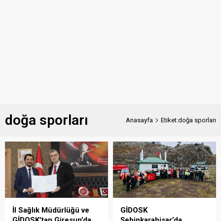
doğa sporları
Anasayfa
Etiket:doğa sporları
İl Sağlık Müdürlüğü ve
GİDOSK
GİDOSK’tan Giresun’da
Şebinkarahisar’da