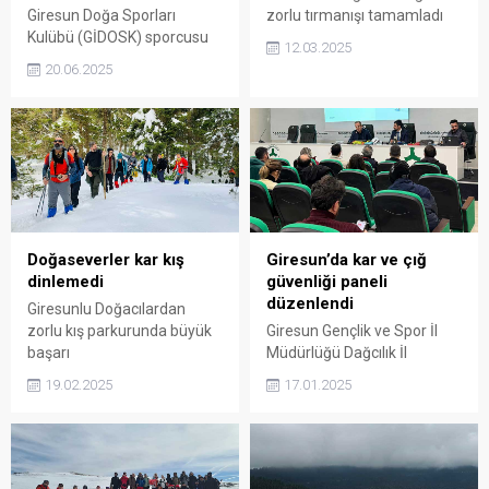
Giresun Doğa Sporları
zorlu tırmanışı tamamladı
Kulübü (GİDOSK) sporcusu
12.03.2025
Aynur Öksüz, Türkiye
20.06.2025
Dağcılık Federasyonu
tarafından düzenlenen Tek
İp Boylu Kaya Tırmanış
Eğitimi’ni başarıyla
tamamlayarak sertifika
almaya hak kazandı.
Doğaseverler kar kış
Giresun’da kar ve çığ
dinlemedi
güvenliği paneli
düzenlendi
Giresunlu Doğacılardan
zorlu kış parkurunda büyük
Giresun Gençlik ve Spor İl
başarı
Müdürlüğü Dağcılık İl
Temsilciliği, Giresun Doğa
19.02.2025
17.01.2025
Sporları Spor Kulübü ve
Giresun Deniz ve Dağcılık
Spor Kulübü iş birliğiyle, "Kar
ve Çığ Güvenliği
Bilgilendirme Paneli"