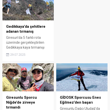
programda kulüp üyeleri
coşkusunu doğanın kalbine
Ramazan’ın birlik ve
taşıdı.
dayanışma ruhunu aynı
sofrada paylaştı.
Gedikkaya’da şehitlere
adanan tırmanış
Giresun’da 5 farklı rota
üzerinde gerçekleştirilen
Gedikkaya kaya tırmanışı
etkinliğinde şehitler anıldı,
29.07.2025
çevre bilinci aşılandı ve doğa
sporlarının gücü bir kez
daha ortaya kondu…
Giresunlu Sporcu
GİDOSK Sporcusu Enes
Niğde’de zirveye
Eğilmez’den başarı
tırmandı
Giresunlu Dağcı Uludağ’da