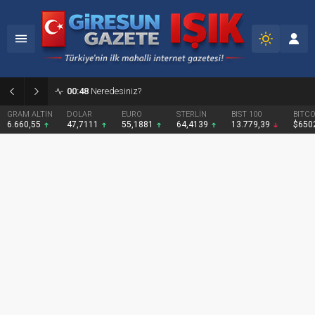
02:12
Fındığın Geleceği İçin Yeni Bir Politika Şart
DOLAR
EURO
STERLİN
BIST 100
BITCOIN
47,7111
55,1881
64,4139
13.779,39
$65025