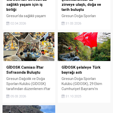
sağlıklı yaşam için iş
zirveye ulaştı, doğa ve
birliği
tarih buluştu
Giresun’da sağlıklı yaşam
Giresun Doğa Sporları
bilincini artırmak amacıyla
Kulübü’nün
02.04.2026
31.03.2026
önemli bir adım atıldı. İl
Şebinkarahisar’da
Sağlık Müdürlüğü ile GİDOSK
düzenlediği “Yabanın İzinde
arasında imzalanan
Doğa Yürüyüşü” yoğun
protokolle doğa sporları ve
katılımla gerçekleştirildi.
fiziksel aktiviteler
AFAD gönüllülerinin de yer
yaygınlaştırılacak.
aldığı etkinlikte doğaseverler
zorlu parkurları aşarak
zirveye ulaştı.
GİDOSK Camiası İftar
GİDOSK şelaleye Türk
Sofrasında Buluştu
bayrağı astı
Giresun Dağcılık ve Doğa
Giresun Doğa Sporları
Sporları Kulübü (GİDOSK)
Kulübü (GİDOSK), 29 Ekim
tarafından düzenlenen iftar
Cumhuriyet Bayramı’nı
programı, Giresun Uygulama
anlamlı bir etkinlikle kutladı.
05.03.2026
31.10.2025
Oteli’nde geniş katılımla
Dereli ilçesindeki Büyük
gerçekleştirildi.
Şelale’ye Türk bayrağı asan
Doğaseverlerin buluştuğu
kulüp üyeleri, Cumhuriyet