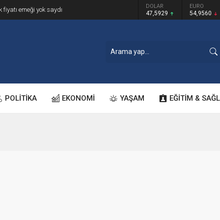
GRAM ALTIN
DOLAR
EURO
k fiyatı emeği yok saydı
6.493,17
47,5929
54,9560
POLİTİKA
EKONOMİ
YAŞAM
EĞİTİM & SAĞL