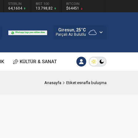
STERLİN
BIST 100
BITCOIN
64,1604
13.798,82
$64451
Giresun,
25
°C
Parçalı Az Bulutlu
IK
KÜLTÜR & SANAT
Anasayfa
Etiket:esnafla buluşma