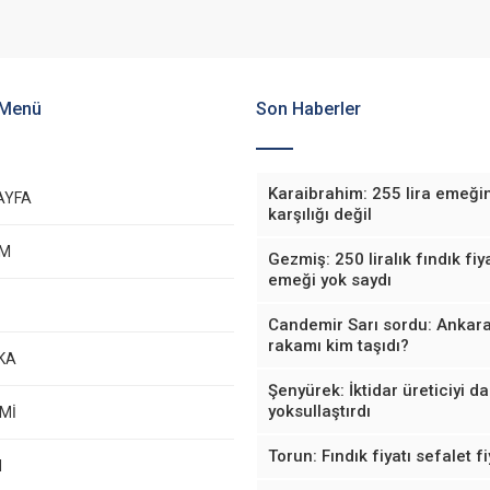
 Menü
Son Haberler
Karaibrahim: 255 lira emeği
AYFA
karşılığı değil
EM
Gezmiş: 250 liralık fındık fiya
emeği yok saydı
Candemir Sarı sordu: Ankara
rakamı kim taşıdı?
KA
Şenyürek: İktidar üreticiyi d
yoksullaştırdı
Mİ
Torun: Fındık fiyatı sefalet fi
M