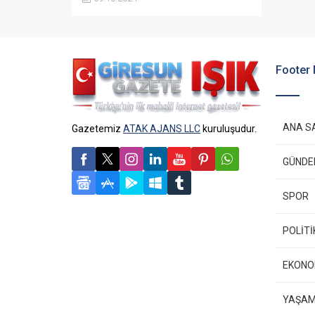
Footer
ANA S
Gazetemiz
ATAK AJANS LLC
kuruluşudur.
GÜND
SPOR
POLİTİ
EKONO
YAŞA