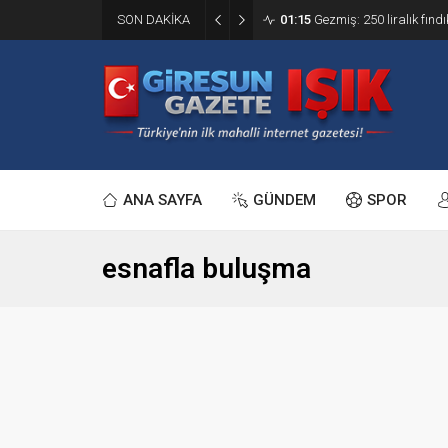
SON DAKİKA
01:15
Gezmiş: 250 liralık fındı
ANA SAYFA
GÜNDEM
SPOR
esnafla buluşma