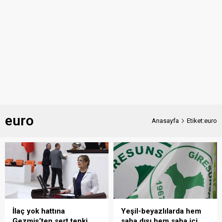
euro
Anasayfa
Etiket:euro
İlaç yok hattına
Yeşil-beyazlılarda hem
Gezmiş’ten sert tepki
saha dışı hem saha içi