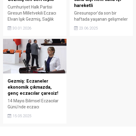
hareketli
Cumhuriyet Halk Partisi
Giresun Milletvekili Eczacı
Giresunspor’da son bir
Elvan Işık Gezmiş, Sağlık
haftada yaşanan gelişmeler
Bakanlığı’nın hayata
kulüp çevresinde büyük
30.01.2026
23.06.2025
geçirdiği “İlaç Yok Hattı”
dikkat çekti. Ekonomik tablo,
uygulamasının çözüm
transfer çalışmaları ve genç
olmadığını belirterek, ilaca
oyuncuların yükselişi
erişim krizinin politika
kulübün gündeminde yer
değişikliğiyle aşılabileceğini
aldı.
söyledi.
Gezmiş: Eczaneler
ekonomik çıkmazda,
genç eczacılar çaresiz!
14 Mayıs Bilimsel Eczacılar
Günü’nde eczacı
meslektaşlarının sorunlarını
15.05.2025
gündeme taşıyan CHP
Giresun Milletvekili Eczacı
Elvan Işık Gezmiş, Türkiye