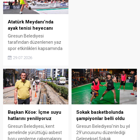
birliği mesajı öne çıktı.
Parti saflarına geçti. Kararını
sosyal medya hesabından
duyuran Köse, "Değişen
yalnızca siyasi çatıdır"
Atatürk Meydanı’nda
mesajını verdi.
ayak tenisi heyecanı
Giresun Belediyesi
tarafından düzenlenen yaz
spor etkinlikleri kapsamında
Atatürk Meydanı'nda Ayak
29.07.2026
Tenisi Turnuvası başladı.
Mehmet Güngör anısına
gerçekleştirilen
organizasyona 54 takım
katılırken, turnuvanın
açılışında Belediye Başkanı
Fuat Köse de forma giyerek
sahaya çıktı.
Başkan Köse: İçme suyu
Sokak basketbolunda
hatlarını yeniliyoruz
şampiyonlar belli oldu
Giresun Belediyesi, kent
Giresun Belediyesi'nin bu yıl
genelinde yürüttüğü asbest
29'uncusunu düzenlediği
boru yenileme çalışmalarını
Geleneksel Sokak