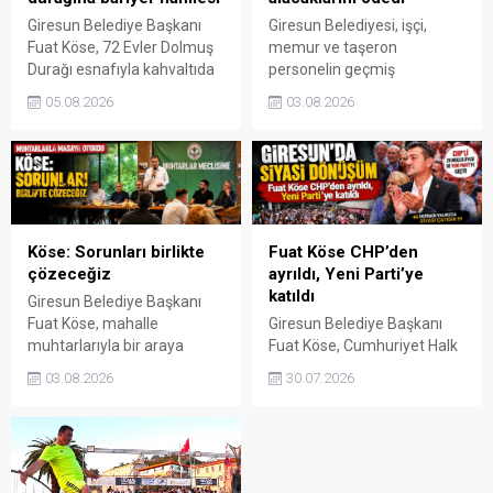
Giresun Belediye Başkanı
Giresun Belediyesi, işçi,
Fuat Köse, 72 Evler Dolmuş
memur ve taşeron
Durağı esnafıyla kahvaltıda
personelin geçmiş
bir araya geldi. Esnafın
dönemlerden kalan maaş,
05.08.2026
03.08.2026
talebi üzerine kurulan
fazla mesai, ikramiye,
otomatik bariyer sistemi
tediye ve tazminat
hizmete alınırken,
alacaklarının tamamının
uygulamanın duraktaki giriş
ödendiğini açıkladı. Yapılan
ve çıkışları daha güvenli ve
son ödemelerle birlikte
düzenli hale getirmesi
belediyenin çalışanlarına
hedefleniyor.
herhangi bir borcunun
Köse: Sorunları birlikte
Fuat Köse CHP’den
kalmadığı bildirildi.
çözeceğiz
ayrıldı, Yeni Parti’ye
katıldı
Giresun Belediye Başkanı
Fuat Köse, mahalle
Giresun Belediye Başkanı
muhtarlarıyla bir araya
Fuat Köse, Cumhuriyet Halk
gelerek mahallelerin
Partisi'nden istifa ederek
03.08.2026
30.07.2026
öncelikli ihtiyaçlarını, devam
Özgür Özel liderliğindeki
eden çalışmaları ve
Yeni Parti'ye katıldığını
vatandaşlardan gelen
açıkladı. Köse ile birlikte
talepleri değerlendirdi.
CHP'li 20 belediye meclis
Toplantıda, çözüm odaklı iş
üyesi de grup kararıyla Yeni