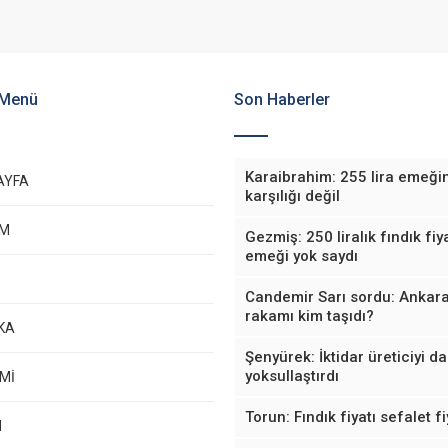
 Menü
Son Haberler
Karaibrahim: 255 lira emeği
AYFA
karşılığı değil
EM
Gezmiş: 250 liralık fındık fiya
emeği yok saydı
Candemir Sarı sordu: Ankara
rakamı kim taşıdı?
KA
Şenyürek: İktidar üreticiyi d
yoksullaştırdı
Mİ
Torun: Fındık fiyatı sefalet fi
M