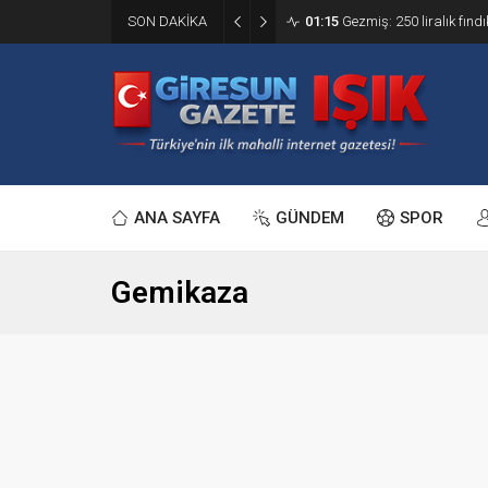
SON DAKİKA
01:15
Gezmiş: 250 liralık fındı
ANA SAYFA
GÜNDEM
SPOR
Gemikaza