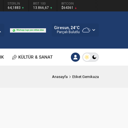
STERLİN
BIST 100
BITCOIN
64,1883
13.866,67
$64361
Giresun,
24
°C
Parçalı Bulutlu
IK
KÜLTÜR & SANAT
Anasayfa
Etiket:Gemikaza