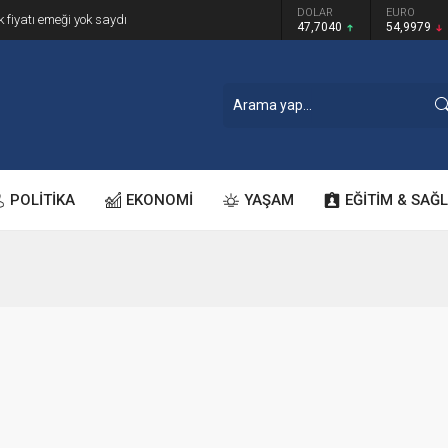
GRAM ALTIN
DOLAR
EURO
k fiyatı emeği yok saydı
6.587,65
47,7040
54,9979
POLİTİKA
EKONOMİ
YAŞAM
EĞİTİM & SAĞL