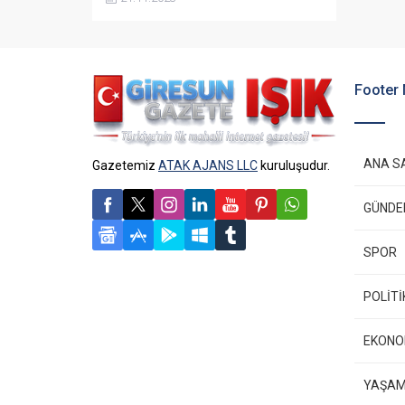
vefatı sevenlerini üzüntüye boğdu.
Usta’nın, daha önce bir gemi
kazasından sağ kurtulduğu ortaya
çıktı.
Footer
ANA S
Gazetemiz
ATAK AJANS LLC
kuruluşudur.
GÜND
SPOR
POLİTİ
EKONO
YAŞA