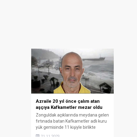
Azraile 20 yıl önce çalım atan
aşçıya Kafkametler mezar oldu
Zonguldak açıklarında meydana gelen
fırtınada batan Kafkametler adlı kuru
yük gemisinde 11 kişiyle birlikte
hayatını kaybeden Metin Usta'nın
21.11.2023