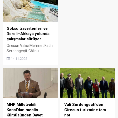
projede önemli bir aşama
simgesi haline geldi.
geride bırakıldı.
Göksu travertenleri ve
Dereli–Akkaya yolunda
çalışmalar sürüyor
Giresun Valisi Mehmet Fatih
Serdengeçti, Göksu
Travertenleri ile Dereli–
14.11.2025
Akkaya yolu hattında devam
eden çalışmalara ilişkin
açıklamalarda bulunarak
hem güvenlik hem de
turizm açısından bölgenin
güçlendirildiğini vurguladı.
MHP Milletvekili
Vali Serdengeçti’den
Konal’dan meclis
Giresun turizmine tam
Kürsüsünden Davet
not