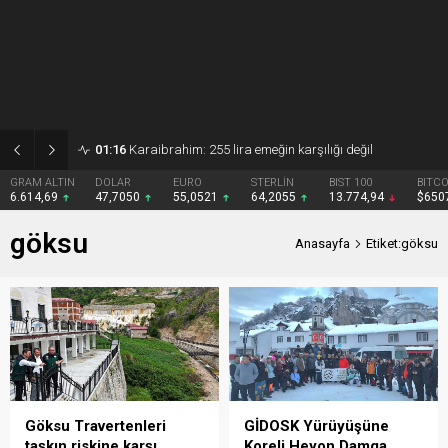
01:15
Gezmiş: 250 liralık fındık fiyatı emeği yok saydı
DOLAR
EURO
STERLİN
BIST 100
BITCOIN
47,7050
55,0521
64,2055
13.774,94
$65077
göksu
Anasayfa
Etiket:göksu
Göksu Travertenleri
GİDOSK Yürüyüşüne
taşkın riskine karşı
Koreli Heyon Damga