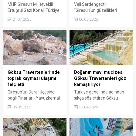
MHP Giresun Milletvekili
Vali Serdengeçti:
Ertuğrul Gazi Konal, Türkiye
“Giresun’un güzellikleri
Büyük Millet Meclisi’nde
fotoğraf karelerine sığmaz”
21.07.2025
06.05.2025
yaptığı konuşmada
dedi.
Giresun’un doğal
güzelliklerine dikkat çekerek
yıllardır yeterince
tanıtılamamasından ve
altyapı sorunlarının sahipsiz
kalmasından duyduğu
üzüntüyü dile getirdi.
Göksu Travertenleri’nde
Doğanın mavi mucizesi
toprak kayması ulaşımı
Göksu Travertenleri göz
felç etti
kamaştırıyor
Giresun’un Dereli ilçesine
Türkiye genelinde adından
bağlı Pınarlar - Yavuzkemal
sıkça söz ettiren Göksu
İl Yolu üzerinde, 4 Mayıs
Travertenleri, turkuaz renkli
05.05.2025
23.04.2025
2025 Pazar günü sabah
göletleriyle Giresun’un ve
saatlerinde heyelan
bölgenin turizm
meydana geldi.
potansiyelini artırmaya
devam ediyor.