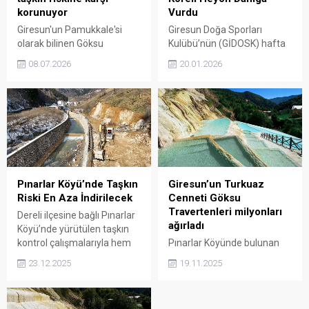
korunuyor
Vurdu
Giresun'un Pamukkale'si
Giresun Doğa Sporları
olarak bilinen Göksu
Kulübü’nün (GİDOSK) hafta
Travertenleri'nde, DSİ
sonu düzenlediği doğa
08.07.2026
20.01.2026
tarafından yapımı
yürüyüşü, dünyaca ünlü
sürdürülen taşkın kontrol
gezgin Koreli Heyon’un
tesisinde sona yaklaşıldı.
katılımıyla renkli ve dikkat
Projeyle hem doğal yapı
çekici anlara sahne oldu.
korunacak hem de taşkın
Etkinlik, Giresun’un kış
riski azaltılacak.
manzaraları eşliğinde
gerçekleştirildi.
Pınarlar Köyü’nde Taşkın
Giresun’un Turkuaz
Riski En Aza İndirilecek
Cenneti Göksu
Travertenleri milyonları
Dereli ilçesine bağlı Pınarlar
ağırladı
Köyü’nde yürütülen taşkın
kontrol çalışmalarıyla hem
Pınarlar Köyünde bulunan
yerleşim alanlarının
Göksu Travertenleri, açıldığı
23.12.2025
19.11.2025
güvenliği artırılacak hem de
üç yılda 1 milyondan fazla
Göksu Travertenleri
ziyaretçi çekerek kentin
korunacak. Devam eden
turizmdeki yükselişinin