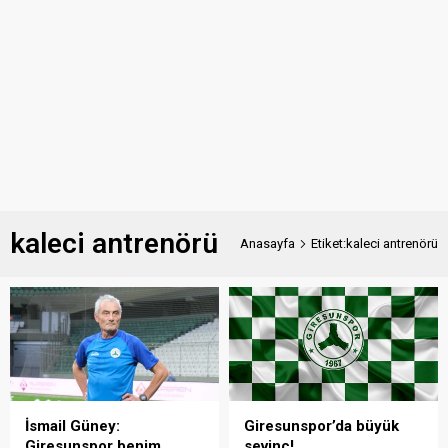
kaleci antrenörü
Anasayfa
Etiket:kaleci antrenörü
İsmail Güney:
Giresunspor’da büyük
Giresunspor benim
sevinç!