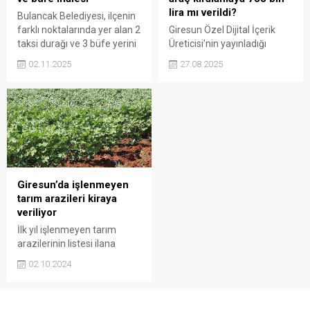
lira mı verildi?
Bulancak Belediyesi, ilçenin
farklı noktalarında yer alan 2
Giresun Özel Dijital İçerik
taksi durağı ve 3 büfe yerini
Üreticisi’nin yayınladığı
3 yıllığına kiraya vermek
haberde, Aile ve Sosyal
02.11.2025
27.08.2025
üzere ihaleye çıkıyor.
Hizmetler Bakanlığı Bakan
Yardımcılıkları tarafından 30
Temmuz 2025’te yapılan
kısa süreli araç kiralama
ihalesi kamuoyunda büyük
tartışma yarattı.
Giresun’da işlenmeyen
tarım arazileri kiraya
veriliyor
İlk yıl işlenmeyen tarım
arazilerinin listesi ilana
çıkarıldı...
02.10.2024