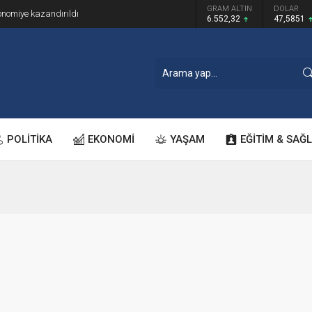
GRAM ALTIN
DOLAR
onomiye kazandırıldı
6.552,32
47,5851
POLİTİKA
EKONOMİ
YAŞAM
EĞİTİM & SAĞL