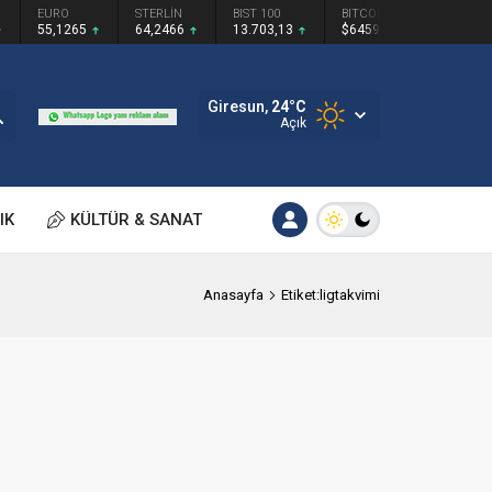
EURO
STERLİN
BIST 100
BITCOIN
55,1265
64,2466
13.703,13
$64594
Giresun,
24
°C
Açık
IK
KÜLTÜR & SANAT
Anasayfa
Etiket:ligtakvimi