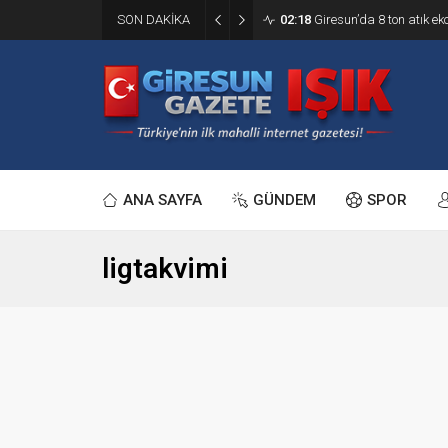
SON DAKİKA
02:18
Giresun’da 8 ton atık ek
ANA SAYFA
GÜNDEM
SPOR
ligtakvimi