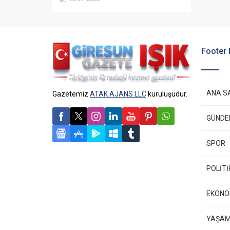
sezon takvimini resmen duyurdu.
Footer
ANA S
Gazetemiz
ATAK AJANS LLC
kuruluşudur.
GÜND
SPOR
POLİTİ
EKONO
YAŞA