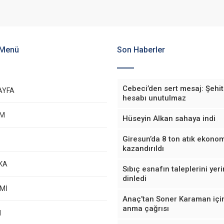
 Menü
Son Haberler
Cebeci’den sert mesaj: Şehit
AYFA
hesabı unutulmaz
EM
Hüseyin Alkan sahaya indi
Giresun’da 8 ton atık ekono
kazandırıldı
KA
Sıbıç esnafın taleplerini yer
dinledi
Mİ
Anaç’tan Soner Karaman içi
anma çağrısı
M