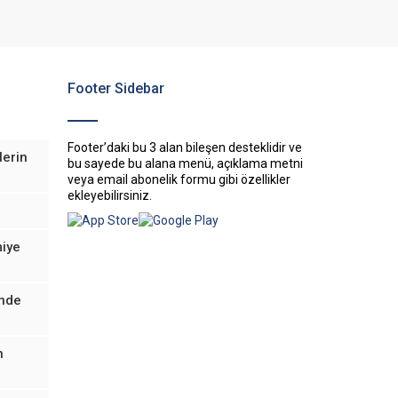
Footer Sidebar
Footer’daki bu 3 alan bileşen desteklidir ve
lerin
bu sayede bu alana menü, açıklama metni
veya email abonelik formu gibi özellikler
ekleyebilirsiniz.
miye
inde
n