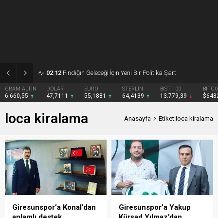
02:12
Fındığın Geleceği İçin Yeni Bir Politika Şart
GRAM ALTIN
DOLAR
EURO
STERLİN
BIST 100
BITCO
6.660,55
47,7111
55,1881
64,4139
13.779,39
$648
loca kiralama
Anasayfa
Etiket:loca kiralama
Giresunspor’a Konal’dan
Giresunspor’a Yakup
anlamlı destek
Kürşad Yılmaz’dan