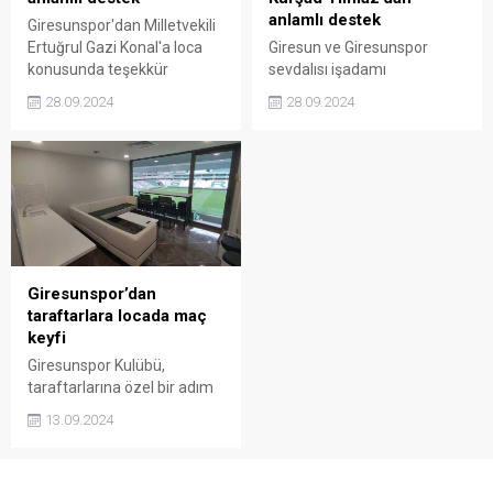
anlamlı destek
Giresunspor'dan Milletvekili
Ertuğrul Gazi Konal'a loca
Giresun ve Giresunspor
konusunda teşekkür
sevdalısı işadamı
hemşerimiz Yakup Kürşat
28.09.2024
28.09.2024
Yılmaz’dan Yeşil Beyazlı
takıma büyük jest geldi.
Kürşat Yılmaz 10 locayı
sezonluk kiraladı.
Giresunspor’dan
taraftarlara locada maç
keyfi
Giresunspor Kulübü,
taraftarlarına özel bir adım
atarak Çotanak
13.09.2024
Stadyumu’nun Doğu
Localarını kiralama imkanı
sundu.