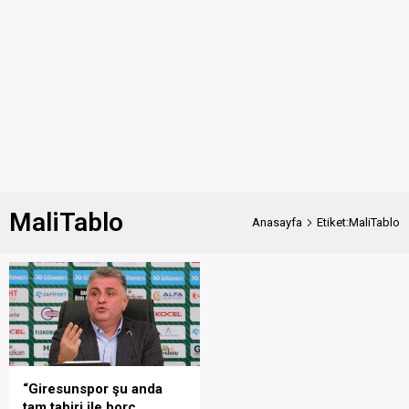
MaliTablo
Anasayfa
Etiket:MaliTablo
“Giresunspor şu anda
tam tabiri ile borç