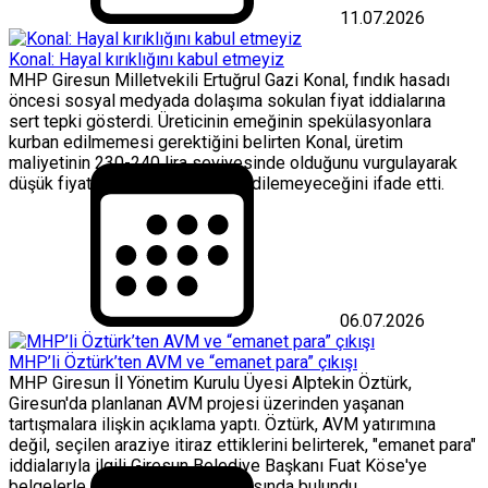
11.07.2026
Konal: Hayal kırıklığını kabul etmeyiz
MHP Giresun Milletvekili Ertuğrul Gazi Konal, fındık hasadı
öncesi sosyal medyada dolaşıma sokulan fiyat iddialarına
sert tepki gösterdi. Üreticinin emeğinin spekülasyonlara
kurban edilmemesi gerektiğini belirten Konal, üretim
maliyetinin 230-240 lira seviyesinde olduğunu vurgulayarak
düşük fiyat beklentisinin kabul edilemeyeceğini ifade etti.
06.07.2026
MHP’li Öztürk’ten AVM ve “emanet para” çıkışı
MHP Giresun İl Yönetim Kurulu Üyesi Alptekin Öztürk,
Giresun'da planlanan AVM projesi üzerinden yaşanan
tartışmalara ilişkin açıklama yaptı. Öztürk, AVM yatırımına
değil, seçilen araziye itiraz ettiklerini belirterek, "emanet para"
iddialarıyla ilgili Giresun Belediye Başkanı Fuat Köse'ye
belgelerle açıklama yapma çağrısında bulundu.