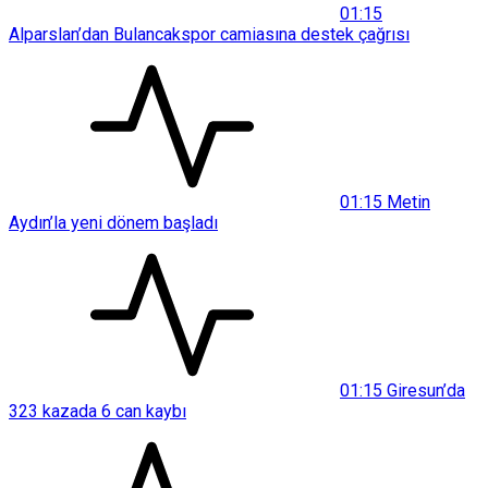
01:15
Alparslan’dan Bulancakspor camiasına destek çağrısı
01:15
Metin
Aydın’la yeni dönem başladı
01:15
Giresun’da
323 kazada 6 can kaybı