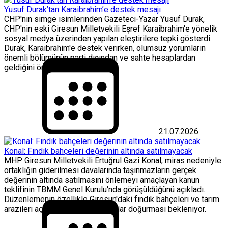
Yusuf Durak’tan Karaibrahim’e destek mesajı
CHP'nin simge isimlerinden Gazeteci-Yazar Yusuf Durak,
CHP'nin eski Giresun Milletvekili Eşref Karaibrahim'e yönelik
sosyal medya üzerinden yapılan eleştirilere tepki gösterdi.
Durak, Karaibrahim'e destek verirken, olumsuz yorumların
önemli bölümünün parti dışından ve sahte hesaplardan
geldiğini öne sürdü.
21.07.2026
Konal: Fındık bahçeleri değerinin altında satılmayacak
MHP Giresun Milletvekili Ertuğrul Gazi Konal, miras nedeniyle
ortaklığın giderilmesi davalarında taşınmazların gerçek
değerinin altında satılmasını önlemeyi amaçlayan kanun
teklifinin TBMM Genel Kurulu'nda görüşüldüğünü açıkladı.
Düzenlemenin özellikle Giresun'daki fındık bahçeleri ve tarım
arazileri açısından önemli sonuçlar doğurması bekleniyor.