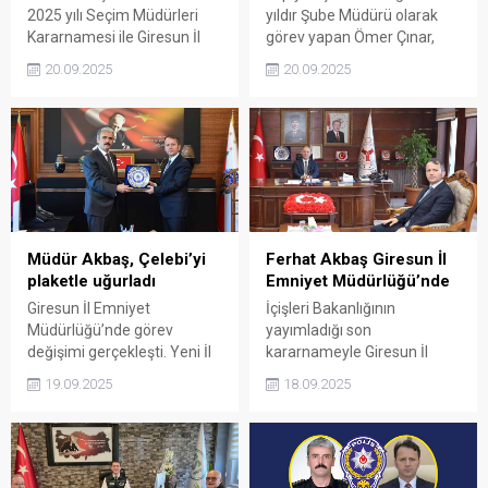
2025 yılı Seçim Müdürleri
yıldır Şube Müdürü olarak
Kararnamesi ile Giresun İl
görev yapan Ömer Çınar,
Seçim Kurulu Müdürlüğüne
Gümüşhane İl Müftülüğüne
20.09.2025
20.09.2025
Tirebolulu Mustafa Duyar
atandı. Çınar, Espiye’den
atandı.
ayrılarak yeni görevine
başladı.
Müdür Akbaş, Çelebi’yi
Ferhat Akbaş Giresun İl
plaketle uğurladı
Emniyet Müdürlüğü’nde
Giresun İl Emniyet
İçişleri Bakanlığının
Müdürlüğü’nde görev
yayımladığı son
değişimi gerçekleşti. Yeni İl
kararnameyle Giresun İl
Emniyet Müdürü Ferhat
Emniyet Müdürlüğü
19.09.2025
18.09.2025
Akbaş, görevini devraldığı
görevine atanan Ferhat
Tacettin Çelebi’ye
Akbaş, görevine başladı.
hizmetlerinden dolayı
teşekkür plaketi sundu.