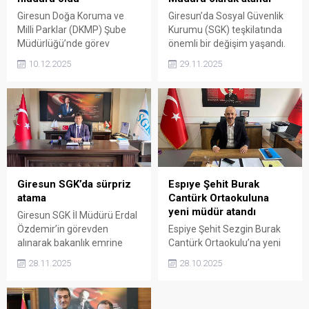
Giresun Doğa Koruma ve
Giresun’da Sosyal Güvenlik
Milli Parklar (DKMP) Şube
Kurumu (SGK) teşkilatında
Müdürlüğü’nde görev
önemli bir değişim yaşandı.
değişimi gerçekleşti.
SGK Giresun İl Müdür
10.12.2025
29.11.2025
Yardımcısı Mustafa
Karakaya’nın İl Müdürü
olarak atanmasıyla
kurumda yeni bir dönem
başladı. Bu atama, şehirde
sosyal güvenlik
hizmetlerinin geleceği
açısından dikkat çekti.
Giresun SGK’da sürpriz
Espıye Şehit Burak
atama
Cantürk Ortaokuluna
yeni müdür atandı
Giresun SGK İl Müdürü Erdal
Özdemir’in görevden
Espiye Şehit Sezgin Burak
alınarak bakanlık emrine
Cantürk Ortaokulu’na yeni
atanması şehirde dikkat
müdür olarak atanan Mumin
28.11.2025
28.10.2025
çekti.
Demir, görevine başladı.