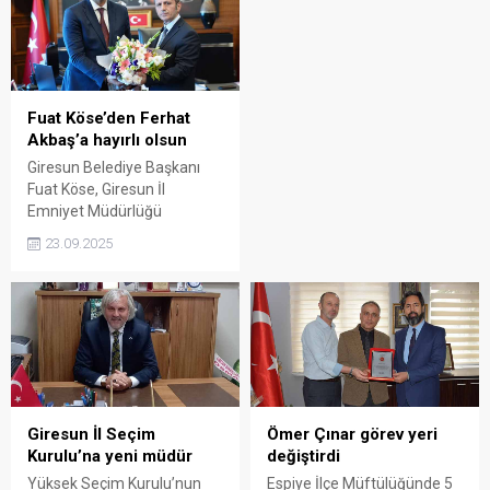
Fuat Köse’den Ferhat
Akbaş’a hayırlı olsun
Giresun Belediye Başkanı
Fuat Köse, Giresun İl
Emniyet Müdürlüğü
görevine atanan Ferhat
23.09.2025
Akbaş’ı makamında ziyaret
ederek hayırlı olsun
dileklerinde bulundu.
Giresun İl Seçim
Ömer Çınar görev yeri
Kurulu’na yeni müdür
değiştirdi
Yüksek Seçim Kurulu’nun
Espiye İlçe Müftülüğünde 5