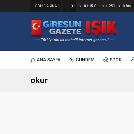
SON DAKİKA
01:15
Gezmiş: 250 liralık fındı
ANA SAYFA
GÜNDEM
SPOR
okur