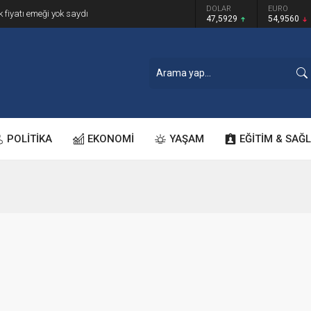
GRAM ALTIN
DOLAR
EURO
k fiyatı emeği yok saydı
6.493,17
47,5929
54,9560
POLİTİKA
EKONOMİ
YAŞAM
EĞİTİM & SAĞL