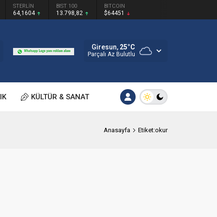
STERLİN
BIST 100
BITCOIN
64,1604
13.798,82
$64451
Giresun,
25
°C
Parçalı Az Bulutlu
IK
KÜLTÜR & SANAT
Anasayfa
Etiket:okur