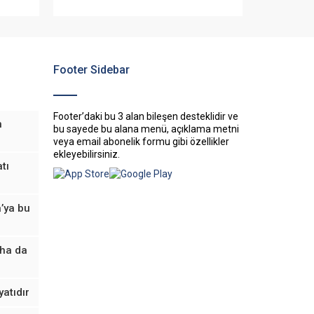
cek
a bir
Footer Sidebar
Footer’daki bu 3 alan bileşen desteklidir ve
n
bu sayede bu alana menü, açıklama metni
veya email abonelik formu gibi özellikler
ekleyebilirsiniz.
tı
’ya bu
aha da
yatıdır