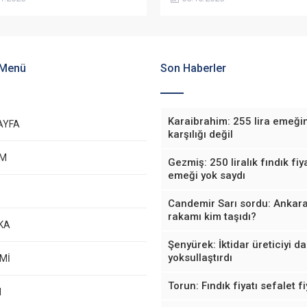
Kongre Merkezi’nde düzenlene
Kocaeli Kitap Fuarı’nda okurlarıyl
araya gelecek.
 Menü
Son Haberler
Karaibrahim: 255 lira emeği
AYFA
karşılığı değil
EM
Gezmiş: 250 liralık fındık fiya
emeği yok saydı
Candemir Sarı sordu: Ankara
rakamı kim taşıdı?
KA
Şenyürek: İktidar üreticiyi d
yoksullaştırdı
Mİ
Torun: Fındık fiyatı sefalet fi
M