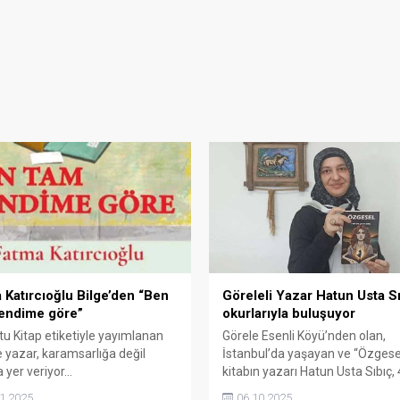
 Katırcıoğlu Bilge’den “Ben
Göreleli Yazar Hatun Usta S
endime göre”
okurlarıyla buluşuyor
tu Kitap etiketiyle yayımlanan
Görele Esenli Köyü’nden olan,
 yazar, karamsarlığa değil
İstanbul’da yaşayan ve “Özgesel
yer veriyor…
kitabın yazarı Hatun Usta Sıbıç,
Ekim 2025 tarihleri arasında Koc
1.2025
06.10.2025