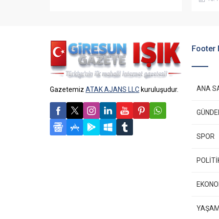
Footer
ANA S
Gazetemiz
ATAK AJANS LLC
kuruluşudur.
GÜND
SPOR
POLİTİ
EKONO
YAŞA