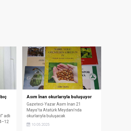
ıbıç
Asım İnan okurlarıyla buluşuyor
Gazeteci-Yazar Asım İnan 21
Mayıs’ta Atatürk Meydanı’nda
” adlı
okurlarıyla buluşacak
 4–12
10.05.2025
aeli