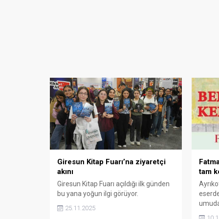
Giresun Kitap Fuarı’na ziyaretçi
Fatma
akını
tam k
Giresun Kitap Fuarı açıldığı ilk günden
Ayrıko
bu yana yoğun ilgi görüyor.
eserde
umuda 
25.11.2025
10.1