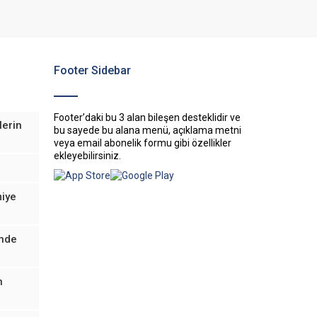
Footer Sidebar
Footer’daki bu 3 alan bileşen desteklidir ve
lerin
bu sayede bu alana menü, açıklama metni
veya email abonelik formu gibi özellikler
ekleyebilirsiniz.
miye
inde
n