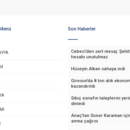
 Menü
Son Haberler
Cebeci’den sert mesaj: Şehit
AYFA
hesabı unutulmaz
EM
Hüseyin Alkan sahaya indi
Giresun’da 8 ton atık ekono
kazandırıldı
KA
Sıbıç esnafın taleplerini yer
dinledi
Mİ
Anaç’tan Soner Karaman içi
anma çağrısı
M