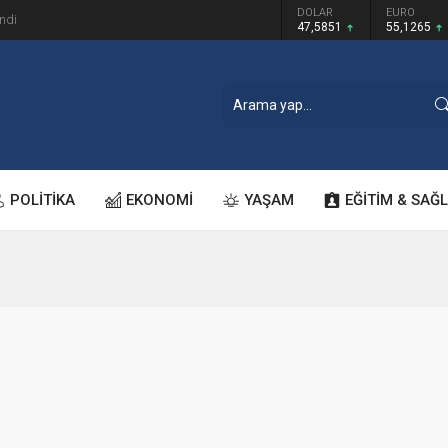
GRAM ALTIN
DOLAR
EURO
ndi
6.552,32
47,5851
55,1265
POLİTİKA
EKONOMİ
YAŞAM
EĞİTİM & SAĞL