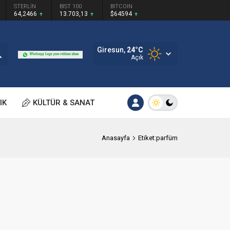
STERLİN
BIST 100
BITCOIN
64,2466
13.703,13
$64594
Giresun,
24
°C
Açık
IK
KÜLTÜR & SANAT
Anasayfa
Etiket:parfüm