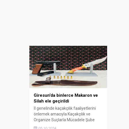
Giresun’da binlerce Makaron ve
Silah ele geçirildi
İl genelinde kaçakçılık faaliyetlerini
önlemek amacıyla Kaçakçılık ve
Organize Suçlarla Mücadele Şube
Müdürlüğü’nce yürütülen 20 günlük
05.10.2024