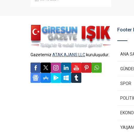
operasyon sonucunda, çok sayıda
kaçak ürün ve silah ele geçirildi.
Footer
ANA S
Gazetemiz
ATAK AJANS LLC
kuruluşudur.
GÜND
SPOR
POLİTİ
EKONO
YAŞA