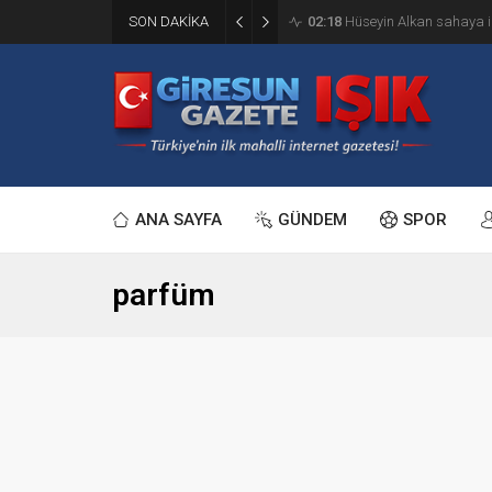
SON DAKİKA
02:18
Hüseyin Alkan sahaya i
ANA SAYFA
GÜNDEM
SPOR
parfüm