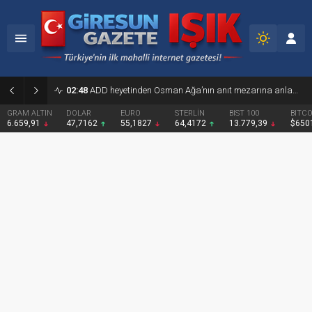
02:48
ADD heyetinden Osman Ağa’nın anıt mezarına anlamlı ziyaret
GRAM ALTIN
DOLAR
EURO
STERLİN
BIST 100
BITCO
6.659,91
47,7162
55,1827
64,4172
13.779,39
$650