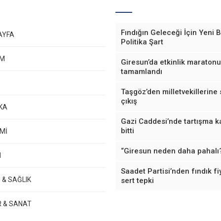
Fındığın Geleceği İçin Yeni B
AYFA
Politika Şart
EM
Giresun’da etkinlik maratonu
tamamlandı
Taşgöz’den milletvekillerine 
çıkış
KA
Gazi Caddesi’nde tartışma k
bitti
Mİ
“Giresun neden daha pahalı
M
Saadet Partisi’nden fındık fi
 & SAĞLIK
sert tepki
R & SANAT