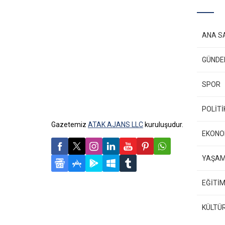
ANA S
GÜND
SPOR
POLİTİ
Gazetemiz
ATAK AJANS LLC
kuruluşudur.
EKONO
YAŞA
EĞİTİM
KÜLTÜ