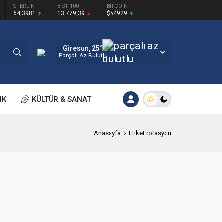
STERLİN
BIST 100
BITCOIN
64,3981
13.779,39
$64929
Giresun,
25
°C
Parçalı Az Bulutlu
IK
KÜLTÜR & SANAT
Anasayfa
Etiket:rotasyon