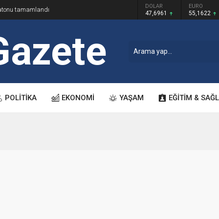
GRAM ALTIN
DOLAR
EURO
ratonu tamamlandı
6.655,83
47,6961
55,1622
POLİTİKA
EKONOMİ
YAŞAM
EĞİTİM & SAĞL