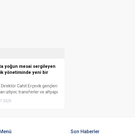
a yoğun mesai sergileyen
ik yönetiminde yeni bir
 Direktör Cahit Erçevik gençleri
n izliyor, transferler ve altyapı
eriyle yeni sezonu
7.2025
ndiriyor
 Menü
Son Haberler