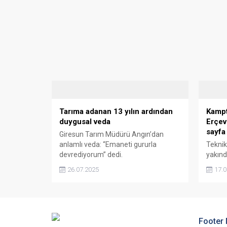
Tarıma adanan 13 yılın ardından
Kampt
duygusal veda
Erçev
sayfa
Giresun Tarım Müdürü Angın’dan
anlamlı veda: “Emaneti gururla
Teknik
devrediyorum” dedi.
yakında
hamlel
26.07.2025
17.0
şekille
Footer