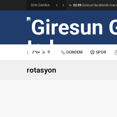
SON DAKİKA
02:09
Giresun’da etkinlik ma
ANA SAYFA
GÜNDEM
SPOR
rotasyon