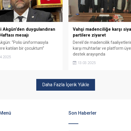
i Akgün’den duygulandıran
Vahşi madenciliğe karşı siya
 Haftası mesajı
partilere ziyaret
Akgün: “Polis üniformasıyla
Dereli’de madencilik faaliyetler
ere katılan bir çocuktum”
karşı muhtarlar ve platform üye
destek arayışında
4.2025
13.03.2025
Daha Fazla İçerik Yükle
 Menü
Son Haberler