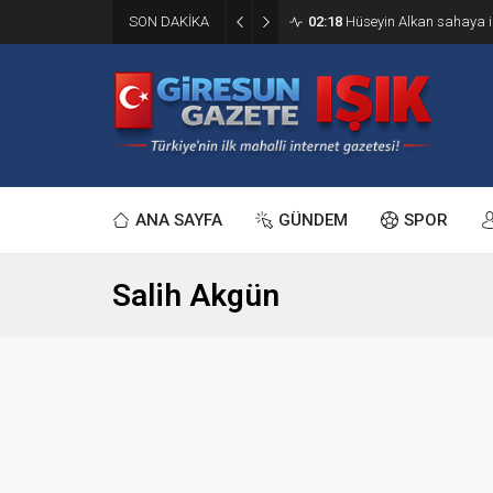
SON DAKİKA
02:18
Hüseyin Alkan sahaya i
ANA SAYFA
GÜNDEM
SPOR
Salih Akgün