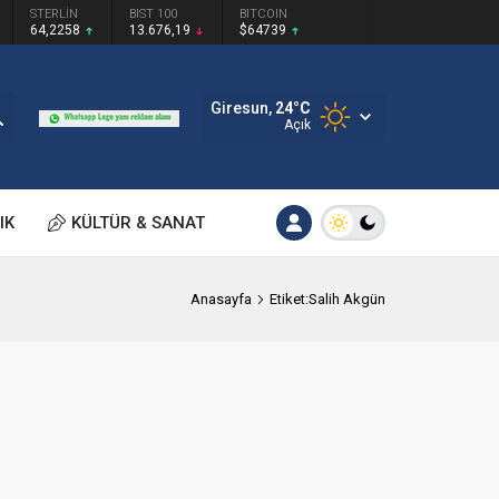
STERLİN
BIST 100
BITCOIN
64,2258
13.676,19
$64739
Giresun,
24
°C
Açık
IK
KÜLTÜR & SANAT
Anasayfa
Etiket:Salih Akgün