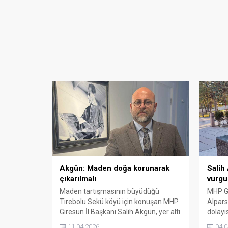
Akgün: Maden doğa korunarak
Salih
çıkarılmalı
vurgu
Maden tartışmasının büyüdüğü
MHP Gi
Tirebolu Sekü köyü için konuşan MHP
Alpars
Giresun İl Başkanı Salih Akgün, yer altı
dolayı
kaynaklarının ekonomiye
Başbuğ
11.04.2026
04.0