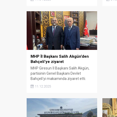
kazandırılması gerektiğini savundu.
mücade
Akgün, madenciliğin çevreye zarar
Alpars
vermeden, şeffaf denetim ve halkın
siyasi
hassasiyeti gözetilerek yürütülmesi
olduğun
gerektiğini söyledi.
MHP İl Başkanı Salih Akgün’den
Bahçeli’ye ziyaret
MHP Giresun İl Başkanı Salih Akgün,
partisinin Genel Başkanı Devlet
Bahçeli’yi makamında ziyaret etti.
Akgün, görüşmede hem teşkilatların
11.12.2025
hem de Giresunlu hemşehrilerin
selamlarını iletti.