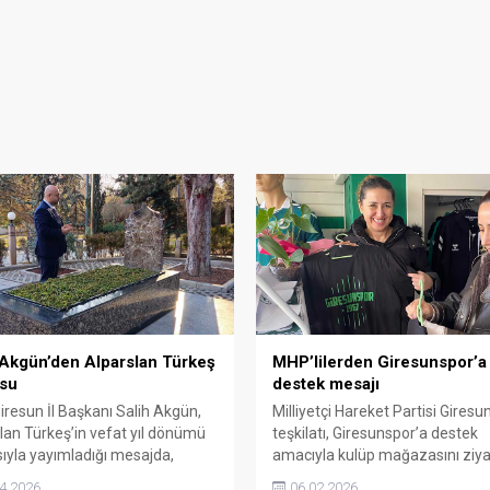
 Akgün’den Alparslan Türkeş
MHP’lilerden Giresunspor’a
su
destek mesajı
resun İl Başkanı Salih Akgün,
Milliyetçi Hareket Partisi Giresu
lan Türkeş’in vefat yıl dönümü
teşkilatı, Giresunspor’a destek
sıyla yayımladığı mesajda,
amacıyla kulüp mağazasını ziya
’un Türk milletine adanmış
ederek forma satın aldı. Ziyaret
4.2026
06.02.2026