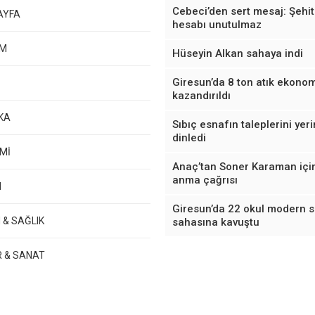
Cebeci’den sert mesaj: Şehit
AYFA
hesabı unutulmaz
EM
Hüseyin Alkan sahaya indi
Giresun’da 8 ton atık ekono
kazandırıldı
KA
Sıbıç esnafın taleplerini yer
dinledi
Mİ
Anaç’tan Soner Karaman içi
anma çağrısı
M
Giresun’da 22 okul modern 
 & SAĞLIK
sahasına kavuştu
R & SANAT