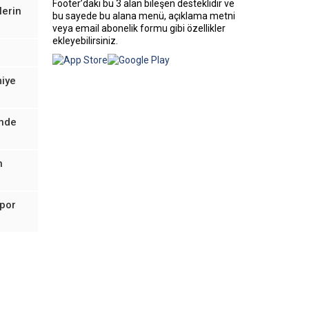
Footer’daki bu 3 alan bileşen desteklidir ve
lerin
bu sayede bu alana menü, açıklama metni
veya email abonelik formu gibi özellikler
ekleyebilirsiniz.
miye
inde
n
spor