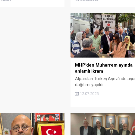
lesine dikkat çekti. Akgün,
verilen mesajlar, yeşil-beyazlı 
lan Türkeş’in ortaya koyduğu
yalnız olmadığını bir kez daha
 duruşun bugün de yol gösterici
gösterdi.
u belirtti.
MHP’den Muharrem ayında
anlamlı ikram
Alparslan Türkeş Aşevi’nde aşu
dağıtımı yapıldı…
12.07.2025