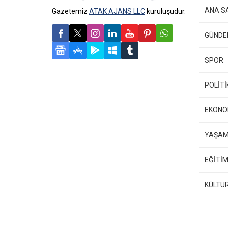
ANA S
Gazetemiz
ATAK AJANS LLC
kuruluşudur.
GÜND
SPOR
POLİTİ
EKONO
YAŞA
EĞİTİM
KÜLTÜ