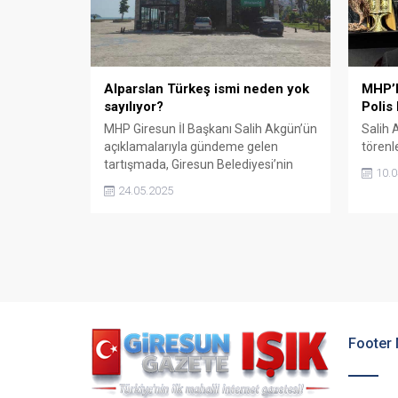
Alparslan Türkeş ismi neden yok
MHP’l
sayılıyor?
Polis
MHP Giresun İl Başkanı Salih Akgün’ün
Salih 
açıklamalarıyla gündeme gelen
törenl
tartışmada, Giresun Belediyesi’nin
10.0
aldığı resmi karara rağmen “Alparslan
24.05.2025
Türkeş Botanik Parkı” isminin
etkinliklerde hâlâ eski adıyla
kullanılmasına sert tepki gösterildi.
Footer