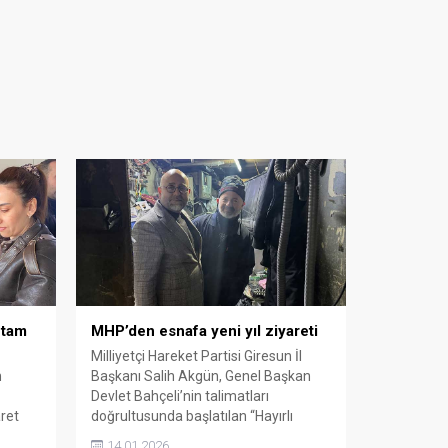
 tam
MHP’den esnafa yeni yıl ziyareti
Milliyetçi Hareket Partisi Giresun İl
n
Başkanı Salih Akgün, Genel Başkan
Devlet Bahçeli’nin talimatları
ret
doğrultusunda başlatılan “Hayırlı
te
Günler Komşum Ziyaretleri”
14.01.2026