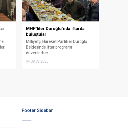
si
MHP’liler Duroğlu’nda iftarda
buluştular
ine
Milliyetçi Hareket Partililer Duroğlu
leri
Beldesinde iftar programı
düzenlediler.
08.03.2025
Footer Sidebar