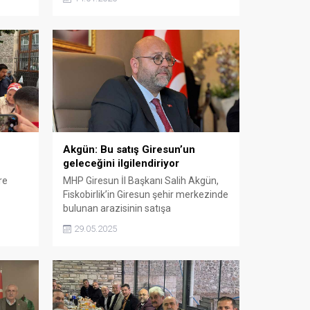
kulübün
kapsamında yeni yılın ilk programını
gerçekleştirdiklerini açıkladı.
Akgün: Bu satış Giresun’un
geleceğini ilgilendiriyor
re
MHP Giresun İl Başkanı Salih Akgün,
Fiskobirlik’in Giresun şehir merkezinde
bulunan arazisinin satışa
çıkarılmasına yönelik kamuoyunda
29.05.2025
artan tepkileri dile getirdi.