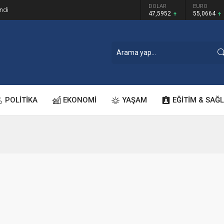
GRAM ALTIN
DOLAR
EURO
ndi
6.528,76
47,5952
55,0664
POLİTİKA
EKONOMİ
YAŞAM
EĞİTİM & SAĞL