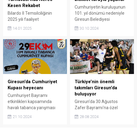
Kesen Rekabet
Cumhuriyetin kuruluşunun
Bilardo İl Temsilciliğinin
101. yıl dönümü nedeniyle
2025 yılı faaliyet
Giresun Belediyesi
programında yer alan Üç
tarafından düzenlenen
14.01.2025
30.10.2024
Bant Bilardo Bölge
etkinlikler tüm hızıyla devam
Turnuvası, Giresun’da 28
ediyor.
Bilardo Spor Salonu’nda
gerçekleştirildi. Üç gün süren
organizasyon, coşkulu bir
atmosferde sona erdi.
Giresun’da Cumhuriyet
Türkiye’nin önemli
Kupası heyecanı
takımları Giresun’da
buluşuyor
Cumhuriyet Bayramı
etkinlikleri kapsamında
Giresun'da 30 Ağustos
havalı tabanca yarışması
Zafer Bayramı'na özel
düzenleniyor
basketbol turnuvası
21.10.2024
28.08.2024