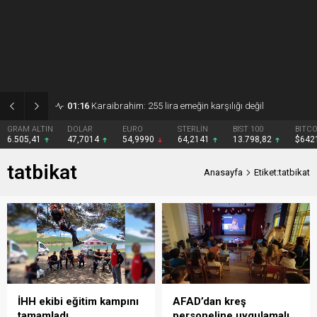
01:15
Gezmiş: 250 liralık fındık fiyatı emeği yok saydı
DOLAR
EURO
STERLİN
BIST 100
BITCOIN
47,7014
54,9990
64,2141
13.798,82
$64217
tatbikat
Anasayfa
Etiket:tatbikat
İHH ekibi eğitim kampını
AFAD’dan kreş
tamamladı
personeline uygulamalı