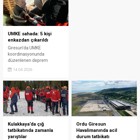
gönüllüler, zorlu doğa
katılımcılara birebir deneyim
koşullarında medikal
imkânı sundu.
kurtarma becerilerini
geliştirdi.
UMKE sahada: 5 kişi
enkazdan çıkarıldı
Giresun’da UMKE
koordinasyonunda
düzenlenen deprem
tatbikatı gerçeği aratmadı.
14.04.2026
Senaryo gereği göçük
altında kalan 5 kişi
kurtarılarak sağlık ekiplerine
teslim edildi.
Kulakkaya’da çığ
Ordu Giresun
tatbikatında zamanla
Havalimanında acil
yarıştılar
durum tatbikatı