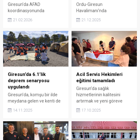
Giresun’da AFAD
Ordu-Giresun
koordinasyonunda
Havalimanı’nda
düzenlenen çığ tatbikatı,
gerçekleştirilen acil durum
21.02.2026
21.12.2025
ekiplerin afetlere hazırlık
tatbikatı, güvenlik
kapasitesini sahada test
birimlerinin koordinasyon ve
etti. Kulakkaya Yaylası’nda
müdahale kapasitesini test
gerçekleştirilen uygulamada
etti. Tatbikat senaryosu
çok sayıda kurum eş
gerçeğini aratmadı.
zamanlı görev aldı.
Giresun’da 6.1’lik
Acil Servis Hekimleri
deprem senaryosu
eğitimi tamamladı
uygulandı
Giresun’da sağlık
Giresun’da, komşu bir ilde
hizmetlerinin kalitesini
meydana gelen ve kenti de
artırmak ve yeni göreve
etkileyen deprem senaryosu
başlayan hekimlerin acil
14.11.2025
17.10.2025
üzerinden geniş kapsamlı
servise hızlı uyum
bir tatbikat gerçekleştirildi.
sağlamalarını desteklemek
amacıyla düzenlenen Acil
Hekimleri Oryantasyon
Eğitim Programı başarıyla