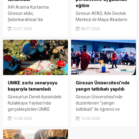
eğitim
İHH Arama Kurtarma
Giresun ekibi,
Giresun AFAD, Aile Destek
Şebinkarahisar'da
Merkezi ile Maya Akademi
düzenlediği hafta sonu
Kreş ve Gündüz Bakımevi
22.07.2026
08.07.2026
eğitim kampını başarıyla
personeline afet ve yangın
tamamladı. Teorik ve
farkındalık eğitimi verdi.
uygulamalı eğitimlerle
Eğitimlerde teorik bilgilerin
afetlere hazırlık seviyesini
yanı sıra tahliye ve yangın
artıran ekip, arama
söndürme uygulamaları da
kurtarma kabiliyetlerini
gerçekleştirildi.
geliştirdi.
UMKE zorlu senaryoyu
Giresun Üniversitesi’nde
başarıyla tamamladı
yangın tatbikatı yapıldı
Giresun’un Dereli ilçesindeki
Giresun Üniversitesi’nde
Kulakkaya Yaylası’nda
düzenlenen “yangın
gerçekleştirilen UMKE
tatbikatı” ile öğrenci ve
tatbikatında, senaryo gereği
personelin acil durumlara
10.06.2026
16.04.2026
üzerine ağaç devrilen
hazırlığı test edildi. Turizm
yaralılar kurtarıldı. Üç gün
Fakültesi’nde
süren eğitim kampında
gerçekleştirilen uygulama,