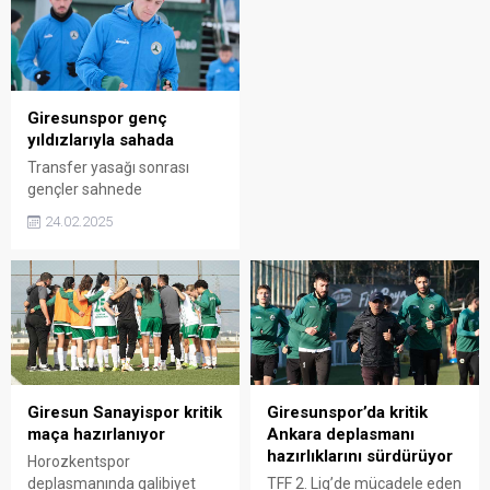
alınan mağlubiyetle sona
erdi. Kulüp yönetimi, sezon
boyunca emeği geçen
herkese teşekkür etti.
Giresunspor genç
yıldızlarıyla sahada
Transfer yasağı sonrası
gençler sahnede
24.02.2025
Giresun Sanayispor kritik
Giresunspor’da kritik
maça hazırlanıyor
Ankara deplasmanı
hazırlıklarını sürdürüyor
Horozkentspor
deplasmanında galibiyet
TFF 2. Lig’de mücadele eden