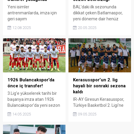
Yeni isimler
BAL’daki ilk sezonunda
antrenmanlarda, imza için
dikkat çeken Batlamaspor,
geri sayım
yeni döneme dair henüz
açıklama yapmadı…
12.08.2025
20.05.2025
1926 Bulancakspor’da
Kerasusspor’un 2. lig
önce iç transfer!
hayali bir sonraki sezona
kaldı
3.Lig’e yükselerek tarihi bir
başarıya imza atan 1926
İR-AY Giresun Kerasusspor,
Bulancakspor’da yeni sezon
Türkiye Basketbol 2. Ligi'ne
planlaması iç transferle
yükselme yolundaki play-off
14.05.2025
09.05.2025
başlıyor.
serüvenine bu sezonluk
nokta koydu. Deplasmanda
başlayan serüven, evinde