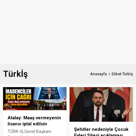
Türkİş
Anasayfa
Etiket:Türkİş
Atalay: Maaş vermeyenin
lisansı iptal edilsin
Şehitler nedeniyle Çocuk
TÜRK-İŞ Genel Başkanı
Evleri Sitesi açıklaması