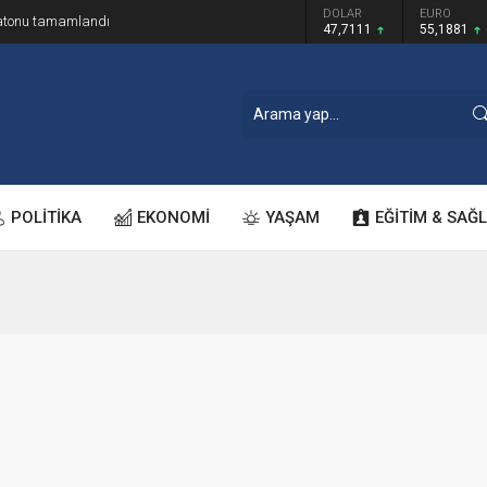
GRAM ALTIN
DOLAR
EURO
ratonu tamamlandı
6.660,55
47,7111
55,1881
POLİTİKA
EKONOMİ
YAŞAM
EĞİTİM & SAĞL