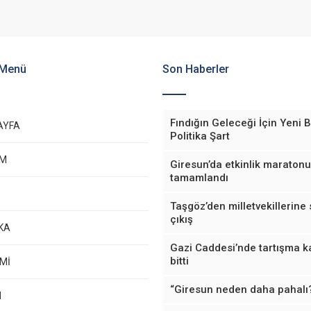
 Menü
Son Haberler
Fındığın Geleceği İçin Yeni B
AYFA
Politika Şart
EM
Giresun’da etkinlik maratonu
tamamlandı
Taşgöz’den milletvekillerine 
çıkış
KA
Gazi Caddesi’nde tartışma k
bitti
Mİ
“Giresun neden daha pahalı
M