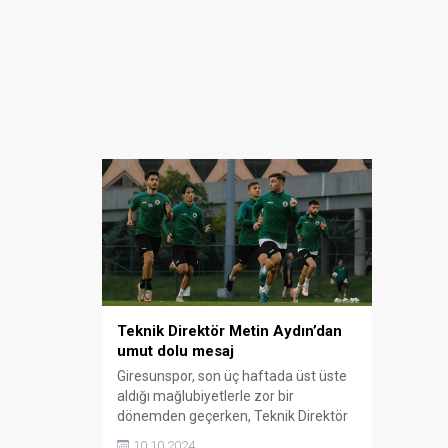
Teknik Direktör Metin Aydın’dan
umut dolu mesaj
Giresunspor, son üç haftada üst üste
aldığı mağlubiyetlerle zor bir
dönemden geçerken, Teknik Direktör
Metin Aydın, bu kötü gidişatı
10.10.2024