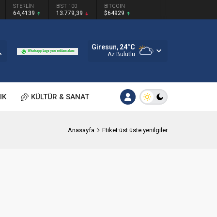
STERLİN
BIST 100
BITCOIN
64,4139
13.779,39
$64929
Giresun,
24
°C
Az Bulutlu
IK
KÜLTÜR & SANAT
Anasayfa
Etiket:üst üste yenilgiler