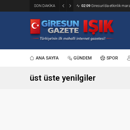
SON DAKİKA
02:09
Giresun’da etkinlik ma
ANA SAYFA
GÜNDEM
SPOR
üst üste yenilgiler