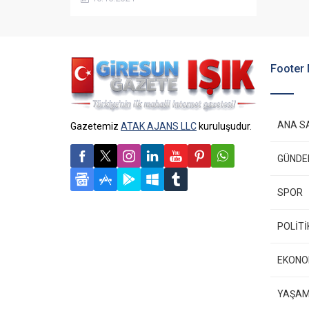
durdurmak için önemli adımlar atıyor.
Footer
ANA S
Gazetemiz
ATAK AJANS LLC
kuruluşudur.
GÜND
SPOR
POLİTİ
EKONO
YAŞA