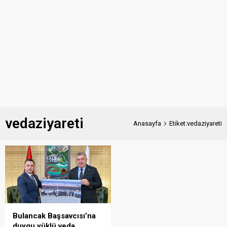
vedaziyareti
Anasayfa
Etiket:vedaziyareti
Bulancak Başsavcısı’na
duygu yüklü veda