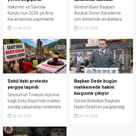
Hakimler ve Savcılar
Giresun Baro Başkanı
Kurulu'nun 2026 yılı Ana
Avukat Soner Karademir,
Kararnamesi yayımlandı.
son dönemde avukatlara
Kararnameyle 4 bin 967
yönelik artan şiddet
14.06.2026
08.05.2026
hakim ve savcının görev yeri
olaylarına sert tepki
değişirken, 33 ilin
gösterdi. Karademir,
cumhuriyet başsavcısı ile 27
savunma makamına yönelik
ilin adli yargı komisyon
saldırılara karşı daha etkin
başkanı da yeni görevlerine
ve eylemsel bir sürecin
atandı.
kaçınılmaz hale geldiğini
söyledi.
Sekü’deki protesto
Başkan Dede bugün
yargıya taşındı
mahkemede hakim
karşısına çıkıyor
Giresun’un Tirebolu ilçesine
bağlı Sekü Köyü’nde maden
Görele Belediye Başkanı
sondaj çalışmaları nedeniyle
Hasbi Dede’nin yargılandığı
yaşanan gerginlik yargıya
davada bugün önemli bir
06.05.2026
30.04.2026
taşındı. Bölgede faaliyet
duruşma gerçekleştirilecek.
yürüten firmaya yönelik
Kamuoyunun yakından takip
protestolar sonrası İYİ Parti
ettiği süreçte gözler