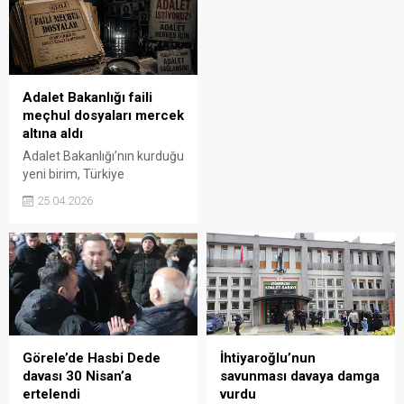
Tirebolu İl Genel Meclis
mahkeme salonuna
Üyesi Ömer Cebeci’nin
çevrilirken, dava sürecinin
emniyete davet edilerek
seyrini etkileyebilecek
ifadesine başvurulacağı
gelişmelerin yaşanması
öğrenildi. Sosyal medyada
bekleniyor.
paylaşılan görüntülerde,
Adalet Bakanlığı faili
Cebeci ile birlikte hareket
meçhul dosyaları mercek
eden bir grubun sondaj
altına aldı
makinesinin önünü...
Adalet Bakanlığı’nın kurduğu
yeni birim, Türkiye
genelindeki faili meçhul
25.04.2026
dosyaları incelemeye aldı.
Verilere göre Giresun, dosya
ve maktul sayısıyla dikkat
çeken iller arasında yer aldı.
Görele’de Hasbi Dede
İhtiyaroğlu’nun
davası 30 Nisan’a
savunması davaya damga
ertelendi
vurdu