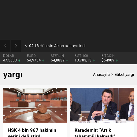
02:18
Hüseyin Alkan sahaya indi
DOLAR
EURO
STERLİN
BIST 100
BITCOIN
47,5633
54,9784
64,0839
13.703,13
$64909
yargı
Anasayfa
Etiket:yargı
HSK 4 bin 967 hakimin
Karademir: “Artık
yerini değiştirdi
tahammül kalmadı”