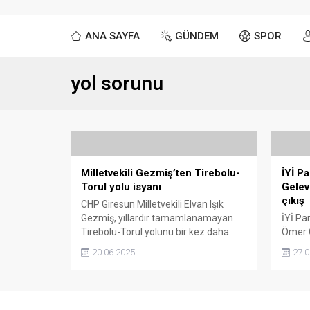
ANA SAYFA
GÜNDEM
SPOR
yol sorunu
Milletvekili Gezmiş’ten Tirebolu-
İYİ P
Torul yolu isyanı
Gelev
çıkış
CHP Giresun Milletvekili Elvan Işık
Gezmiş, yıllardır tamamlanamayan
İYİ Par
Tirebolu-Torul yolunu bir kez daha
Ömer C
Meclis gündemine taşıdı. "Sabredin"
Güce-G
20.06.2025
27.0
diyen iktidar vekillerine ise sert çıktı:
sorun
“Sabrımız kalmadı!”
taşıyar
yöneltt