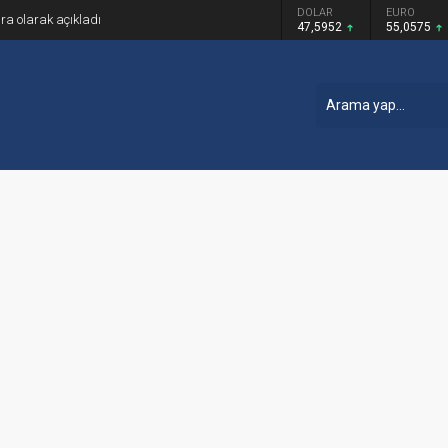
GRAM ALTIN
DOLAR
EURO
ira olarak açıkladı
6.520,79
47,5952
55,0575