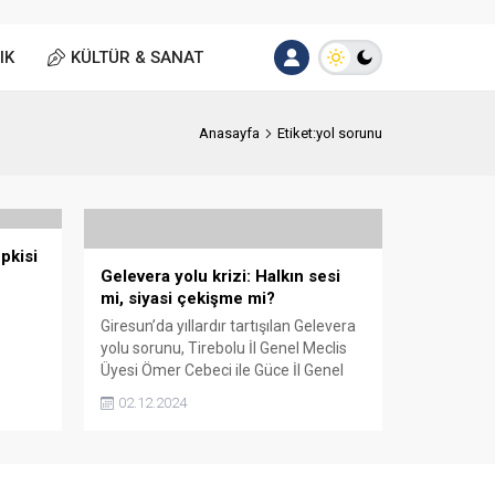
IK
KÜLTÜR & SANAT
Anasayfa
Etiket:yol sorunu
pkisi
Gelevera yolu krizi: Halkın sesi
mi, siyasi çekişme mi?
Giresun’da yıllardır tartışılan Gelevera
yolu sorunu, Tirebolu İl Genel Meclis
Üyesi Ömer Cebeci ile Güce İl Genel
Meclis Üyesi Akif Yılmaz arasında
02.12.2024
karşılıklı açıklamalarla yeniden
gündeme geldi.