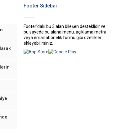
Footer Sidebar
Footer’daki bu 3 alan bileşen desteklidir ve
in
bu sayede bu alana menü, açıklama metni
veya email abonelik formu gibi özellikler
ekleyebilirsiniz.
olarak
lerin
miye
inde