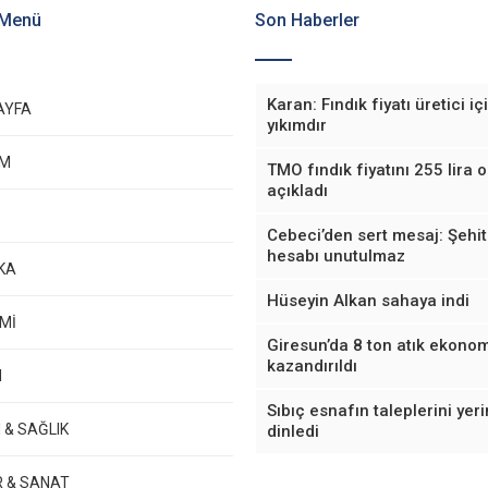
 Menü
Son Haberler
Karan: Fındık fiyatı üretici iç
AYFA
yıkımdır
EM
TMO fındık fiyatını 255 lira 
açıkladı
Cebeci’den sert mesaj: Şehit
hesabı unutulmaz
KA
Hüseyin Alkan sahaya indi
Mİ
Giresun’da 8 ton atık ekono
kazandırıldı
M
Sıbıç esnafın taleplerini yer
 & SAĞLIK
dinledi
R & SANAT