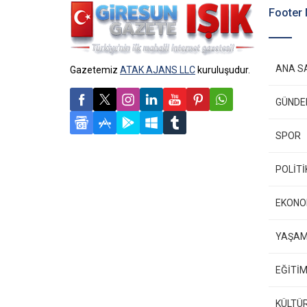
Footer
ANA S
Gazetemiz
ATAK AJANS LLC
kuruluşudur.
GÜND
SPOR
POLİTİ
EKONO
YAŞA
EĞİTİM
KÜLTÜ