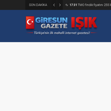
SON DAKİKA
17:31
TMO fındık fiyatını 255 l