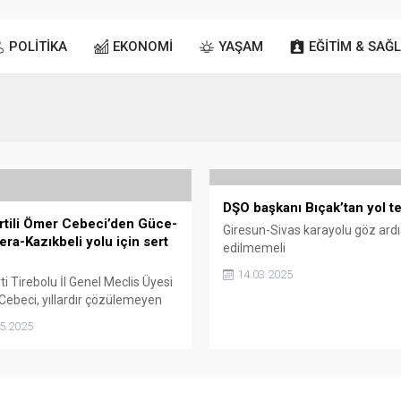
POLİTİKA
EKONOMİ
YAŞAM
EĞİTİM & SAĞL
DŞO başkanı Bıçak’tan yol te
artili Ömer Cebeci’den Güce-
Giresun-Sivas karayolu göz ardı
era-Kazıkbeli yolu için sert
edilmemeli
14.03.2025
ti Tirebolu İl Genel Meclis Üyesi
ebeci, yıllardır çözülemeyen
elevera-Kazıkbeli yolu
5.2025
unu yeniden gündeme
ak, yetkililere çok net sorular
i.