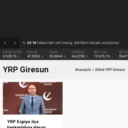
02:18
Cebeci’den sert mesaj: Şehitlerin hesabı unutulmaz
GRAM ALTIN
DOLAR
EURO
STERLİN
BIST 100
BITCO
6.528,76
47,5952
55,0664
64,2258
13.676,19
$647
YRP Giresun
Anasayfa
Etiket:YRP Giresun
YRP Espiye ilçe
başkanlığına Harun