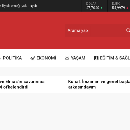
GRAM ALTIN
DOLAR
EURO
k fiyatı emeği yok saydı
6.587,65
47,7040
54,9979
POLİTİKA
EKONOMİ
YAŞAM
EĞİTİM & SAĞL
ve Elmas’ın savunması
Konal: İmzamın ve genel başk
yi öfkelendirdi
arkasındayım