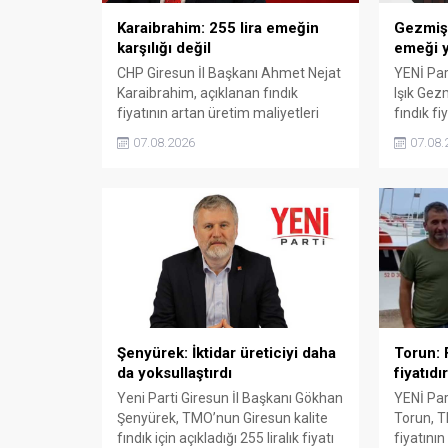
Karaibrahim: 255 lira emeğin
Gezmiş: 
karşılığı değil
emeği y
CHP Giresun İl Başkanı Ahmet Nejat
YENİ Part
Karaibrahim, açıklanan fındık
Işık Gez
fiyatının artan üretim maliyetleri
fındık fi
karşısında yetersiz kaldığını
Açıklana
07.08.2026
07.08.
belirterek, üreticinin emeğinin
maliyetle
korunmasını istedi. Karaibrahim,
Gezmiş, 
sürdürülebilir üretim için fiyat
geldiğin
politikasının yeniden
dedi.
değerlendirilmesi gerektiğini
söyledi.
Şenyürek: İktidar üreticiyi daha
Torun: F
da yoksullaştırdı
fiyatıdır
Yeni Parti Giresun İl Başkanı Gökhan
YENİ Part
Şenyürek, TMO’nun Giresun kalite
Torun, T
fındık için açıkladığı 255 liralık fiyatı
fiyatının