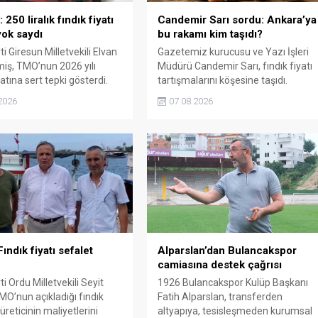
250 liralık fındık fiyatı
Candemir Sarı sordu: Ankara’ya
ok saydı
bu rakamı kim taşıdı?
i Giresun Milletvekili Elvan
Gazetemiz kurucusu ve Yazı İşleri
miş, TMO’nun 2026 yılı
Müdürü Candemir Sarı, fındık fiyatı
yatına sert tepki gösterdi.
tartışmalarını köşesine taşıdı.
n rakamın üreticinin artan
Üretim maliyetinin 300 liraya
2026
07.08.2026
rini karşılamadığını belirten
ulaştığı bir dönemde Ankara’ya 240
“Üreticiyi yok sayanı, günü
liralık fiyat teklifi götürüldüğü
de üretici de yok sayacaktır”
iddiasını gündeme getiren Sarı,
Giresun milletvekillerini açık ve net
bir cevap vermeye çağırdı.
ındık fiyatı sefalet
Alparslan’dan Bulancakspor
camiasına destek çağrısı
i Ordu Milletvekili Seyit
1926 Bulancakspor Kulüp Başkanı
MO’nun açıkladığı fındık
Fatih Alparslan, transferden
 üreticinin maliyetlerini
altyapıya, tesisleşmeden kurumsal