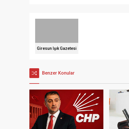
Giresun Işık Gazetesi
Benzer Konular