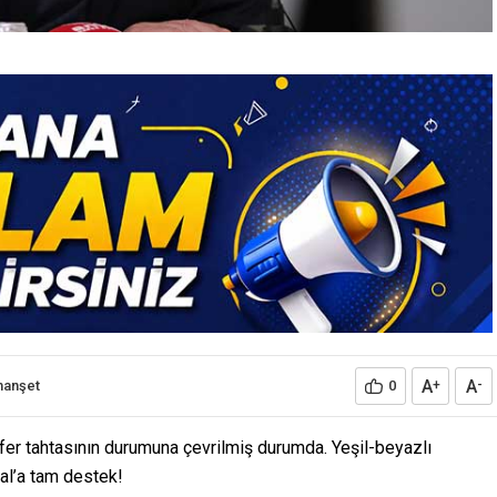
A
A
manşet
0
+
-
er tahtasının durumuna çevrilmiş durumda. Yeşil-beyazlı
ral’a tam destek!