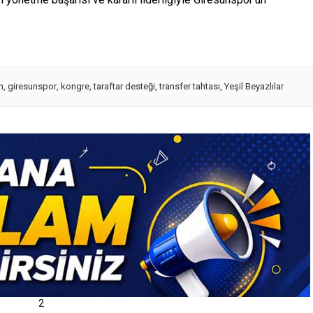
n
,
giresunspor
,
kongre
,
taraftar desteği
,
transfer tahtası
,
Yeşil Beyazlılar
2