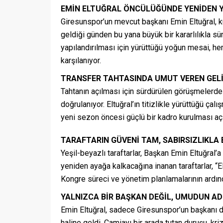
EMİN ELTUĞRAL ÖNCÜLÜĞÜNDE YENİDEN 
Giresunspor’un mevcut başkanı Emin Eltuğral, 
geldiği günden bu yana büyük bir kararlılıkla sür
yapılandırılması için yürüttüğü yoğun mesai, 
karşılanıyor.
TRANSFER TAHTASINDA UMUT VEREN GEL
Tahtanın açılması için sürdürülen görüşmelerde
doğrulanıyor. Eltuğral’ın titizlikle yürüttüğü ç
yeni sezon öncesi güçlü bir kadro kurulması aç
TARAFTARIN GÜVENİ TAM, SABIRSIZLIKLA
Yeşil-beyazlı taraftarlar, Başkan Emin Eltuğral’a
yeniden ayağa kalkacağına inanan taraftarlar, “E
Kongre süreci ve yönetim planlamalarının ardın
YALNIZCA BİR BAŞKAN DEĞİL, UMUDUN AD
Emin Eltuğral, sadece Giresunspor’un başkanı d
haline geldi. Camiayı bir arada tutan duruşu, kri