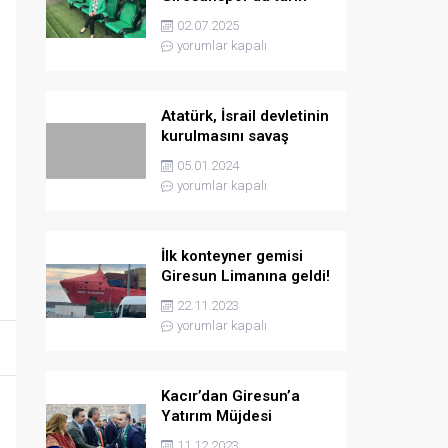
yazmaya hazırlanıyor
02.07.2025
yorumlar kapalı
Atatürk, İsrail devletinin
kurulmasını savaş
sebebi olarak ilân
05.01.2024
etmişti
yorumlar kapalı
İlk konteyner gemisi
Giresun Limanına geldi!
22.11.2023
yorumlar kapalı
Kacır’dan Giresun’a
Yatırım Müjdesi
11.12.2023