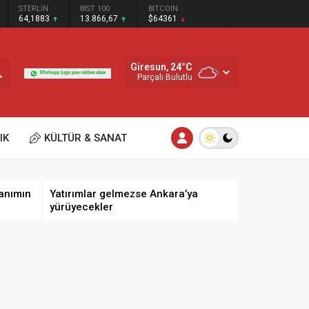
STERLİN
BIST 100
BITCOIN
64,1883
13.866,67
$64361
Giresun,
24
°C
Parçalı Bulutlu
IK
KÜLTÜR & SANAT
anımın
Yatırımlar gelmezse Ankara’ya
yürüyecekler