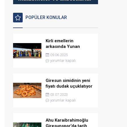
POPÜLER KONULAR
Kirli emellerin
arkasında Yunan
istihbaratı var
09.06.2025
yorumlar kapalı
Giresun simidinin yeni
fiyatı dudak uçuklatıyor
03.07.2023
yorumlar kapalı
Ahu Karaibrahimoğlu
Giresunspor’da tarih