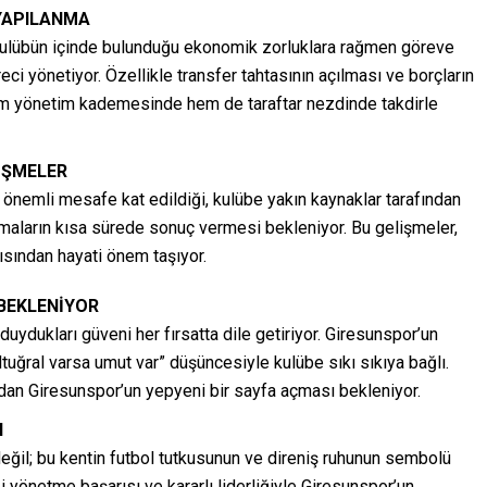
YAPILANMA
kulübün içinde bulunduğu ekonomik zorluklara rağmen göreve
eci yönetiyor. Özellikle transfer tahtasının açılması ve borçların
hem yönetim kademesinde hem de taraftar nezdinde takdirle
İŞMELER
 önemli mesafe kat edildiği, kulübe yakın kaynaklar tarafından
alışmaların kısa sürede sonuç vermesi bekleniyor. Bu gelişmeler,
ısından hayati önem taşıyor.
 BEKLENİYOR
 duydukları güveni her fırsatta dile getiriyor. Giresunspor’un
ltuğral varsa umut var” düşüncesiyle kulübe sıkı sıkıya bağlı.
dan Giresunspor’un yepyeni bir sayfa açması bekleniyor.
I
eğil; bu kentin futbol tutkusunun ve direniş ruhunun sembolü
zi yönetme başarısı ve kararlı liderliğiyle Giresunspor’un