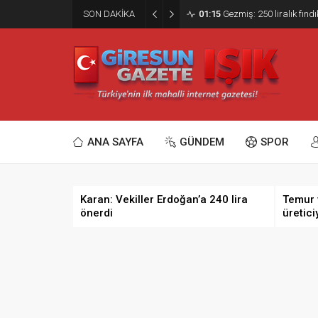
SON DAKİKA
01:15
Gezmiş: 250 liralık fındı
ANA SAYFA
GÜNDEM
SPOR
Karan: Vekiller Erdoğan’a 240 lira
Temur 
önerdi
üretici