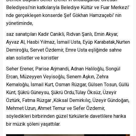
Belediyesi’nin katkılarıyla Belediye Kültür ve Fuar Merkezi’
nde gerçekleşen konserde Şef Gökhan Hamzaçebi’ nin
yönetiminde,
saz sanatçıları Kadir Canikli, Rıdvan Şanlı, Emin Akyar,
Ayvaz Al, Hasbi Yılmaz, İsmail Usta, Eyüp Karabatak,Nurten
Demiroğlu, Servet Özdemir, Emre Usta eşliğinde sahne
alan solistler ve koristler
Seher Erener, Parise Arjmandi, Adnan Haliloğlu, Songül
Ercan, Müzeyyen Veyisoğlu, Senem Aşkın, Zehra
Kemaloğlu, İsmail Kurt, Osman Rüzgar, Gülsen Tosun, Güllü
Künt, Şükrü Güneysu, Şükrü Ordu,Tülay Öksüz, Üzeyir
Öztürk, Fatma Rüzgar ,Köksal Demirkılıç, Üzeyir Gündoğan,
Mehmet Uzun, Ahmet Temur ve Sefer Özdemir,
söyledikleri birbirinden güzel türkülerle davetlilere harika
bir müzik şöleni yaşattılar.