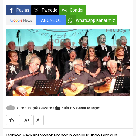
Paylaş
Tweetle
Gönder
ABONE OL
Whatsapp Kanalımız
Giresun Işık Gazetesi
Kültür & Sanat
Manşet
A
A
+
-
Dernek Başkanı Seher Erener’in öncülüğünde Giresun