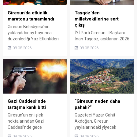
Giresun’da etkinlik
Taşgöz’den
maratonu tamamlandı
milletvekillerine sert
çıkış
Giresun Belediyesi'nin
yaklaşık bir ay boyunca
İYİ Parti Giresun İl Başkanı
düzenlediği Yaz Etkinlikleri,
İnan Taşgöz, açıklanan 2026
binlerce vatandaşı kültür,
yılı fındık alım fiyatı
08.08.2026
08.08.2026
sanat ve eğlenceyle
üzerinden iktidar
buluşturdu. Yoğun ilgi gören
milletvekillerini sert sözlerle
organizasyonun ardından
eleştirdi. Taşgöz, üreticinin
Kadın El Emeği Pazarı'nın
emeğinin karşılığını
süresi de 16 Ağustos'a
alamadığını savunarak,
kadar uzatıldı.
Giresun milletvekillerini
sessiz kalmakla suçladı.
Gazi Caddesi’nde
“Giresun neden daha
tartışma kanlı bitti
pahalı?”
Giresun’un en işlek
Gazeteci Yazar Cahit
noktalarından Gazi
Akdoğan, Giresun
Caddesi’nde gece
yaylalarındaki yiyecek
saatlerinde çıkan silahlı
fiyatlarının çevre illere göre
08.08.2026
08.08.2026