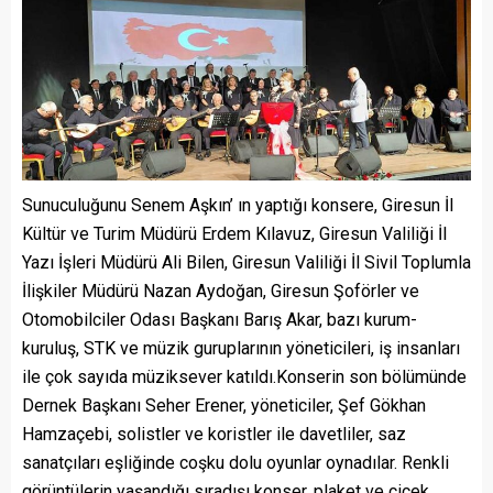
Sunuculuğunu Senem Aşkın’ ın yaptığı konsere, Giresun İl
Kültür ve Turim Müdürü Erdem Kılavuz, Giresun Valiliği İl
Yazı İşleri Müdürü Ali Bilen, Giresun Valiliği İl Sivil Toplumla
İlişkiler Müdürü Nazan Aydoğan, Giresun Şoförler ve
Otomobilciler Odası Başkanı Barış Akar, bazı kurum-
kuruluş, STK ve müzik guruplarının yöneticileri, iş insanları
ile çok sayıda müziksever katıldı.Konserin son bölümünde
Dernek Başkanı Seher Erener, yöneticiler, Şef Gökhan
Hamzaçebi, solistler ve koristler ile davetliler, saz
sanatçıları eşliğinde coşku dolu oyunlar oynadılar. Renkli
görüntülerin yaşandığı sıradışı konser, plaket ve çiçek