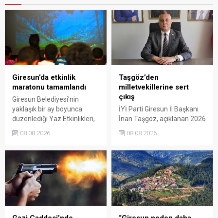
Giresun’da etkinlik
Taşgöz’den
maratonu tamamlandı
milletvekillerine sert
çıkış
Giresun Belediyesi'nin
yaklaşık bir ay boyunca
İYİ Parti Giresun İl Başkanı
düzenlediği Yaz Etkinlikleri,
İnan Taşgöz, açıklanan 2026
binlerce vatandaşı kültür,
yılı fındık alım fiyatı
08.08.2026
08.08.2026
sanat ve eğlenceyle
üzerinden iktidar
buluşturdu. Yoğun ilgi gören
milletvekillerini sert sözlerle
organizasyonun ardından
eleştirdi. Taşgöz, üreticinin
Kadın El Emeği Pazarı'nın
emeğinin karşılığını
süresi de 16 Ağustos'a
alamadığını savunarak,
kadar uzatıldı.
Giresun milletvekillerini
sessiz kalmakla suçladı.
Gazi Caddesi’nde
“Giresun neden daha