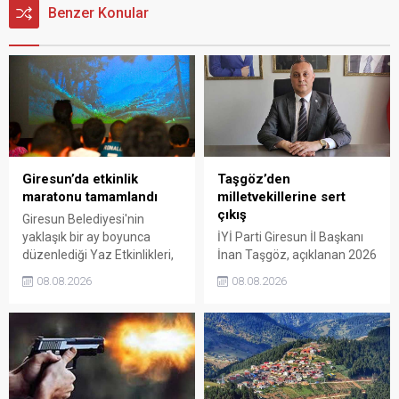
Benzer Konular
Giresun’da etkinlik
Taşgöz’den
maratonu tamamlandı
milletvekillerine sert
çıkış
Giresun Belediyesi'nin
yaklaşık bir ay boyunca
İYİ Parti Giresun İl Başkanı
düzenlediği Yaz Etkinlikleri,
İnan Taşgöz, açıklanan 2026
binlerce vatandaşı kültür,
yılı fındık alım fiyatı
08.08.2026
08.08.2026
sanat ve eğlenceyle
üzerinden iktidar
buluşturdu. Yoğun ilgi gören
milletvekillerini sert sözlerle
organizasyonun ardından
eleştirdi. Taşgöz, üreticinin
Kadın El Emeği Pazarı'nın
emeğinin karşılığını
süresi de 16 Ağustos'a
alamadığını savunarak,
kadar uzatıldı.
Giresun milletvekillerini
sessiz kalmakla suçladı.