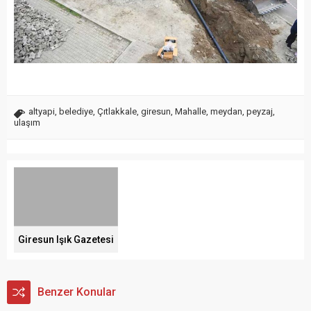
altyapi
,
belediye
,
Çıtlakkale
,
giresun
,
Mahalle
,
meydan
,
peyzaj
,
ulaşım
Giresun Işık Gazetesi
Benzer Konular