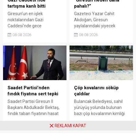
tartışma kanlı bitti
pahalı?”
Giresun’un en işlek
Gazeteci Yazar Cahit
noktalarından Gazi
Akdoğan, Giresun
Caddesi’nde gece
yaylalarındaki yiyecek
saatlerinde çıkan silahlı
fiyatlarının çevre illere göre
08.08.2026
08.08.2026
kavgada A.E. ayağından
belirgin biçimde yüksek
vuruldu. Olay sonrası
olduğunu savunarak Giresun
bölgede kısa süreli panik
Valiliği, Tarım ve Orman İl
yaşanırken polis geniş çaplı
Müdürlüğü ile ilgili kurumları
soruşturma başlattı.
denetime çağırdı. Akdoğan,
yüzde 50’ye ulaşan fiyat
farklarının araştırılması
gerektiğini söyledi.
Saadet Partisi’nden
Çöp kovalarını söküp
fındık fiyatına sert tepki
çaldılar
Saadet Partisi Giresun İl
Bulancak Belediyesi, sahil
Başkanı Abdulkadir Bektaş,
yürüyüş yolunda bulunan
fındık taban fiyatının hasat
bazı çöp kovalarının kimliği
başlamasına rağmen
belirsiz kişi ya da kişilerce
08.08.2026
08.08.2026
açıklanmamasına tepki
sökülerek çalındığını açıkladı.
REKLAMI KAPAT
gösterdi. Bektaş,
Belediye, kamu malına zarar