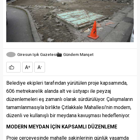
Giresun Işık Gazetesi
Gündem
Manşet
A
A
+
-
Belediye ekipleri tarafından yürütülen proje kapsamında,
606 metrekarelik alanda alt ve üstyapı ile peyzaj
düzenlemeleri eş zamanlı olarak sürdürülüyor. Çalışmaların
tamamlanmasıyla birlikte Çıtlakkale Mahallesi’nin modern,
düzenli ve kullanışlı bir meydana kavuşması hedefleniyor.
MODERN MEYDAN İÇİN KAPSAMLI DÜZENLEME
Proje çerçevesinde mahalle sakinlerinin günlük yaşamda