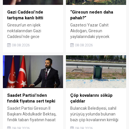
Gazi Caddesi’nde
“Giresun neden daha
tartışma kanlı bitti
pahalı?”
Giresun’un en işlek
Gazeteci Yazar Cahit
noktalarından Gazi
Akdoğan, Giresun
Caddesi’nde gece
yaylalarındaki yiyecek
saatlerinde çıkan silahlı
fiyatlarının çevre illere göre
08.08.2026
08.08.2026
kavgada A.E. ayağından
belirgin biçimde yüksek
vuruldu. Olay sonrası
olduğunu savunarak Giresun
bölgede kısa süreli panik
Valiliği, Tarım ve Orman İl
yaşanırken polis geniş çaplı
Müdürlüğü ile ilgili kurumları
soruşturma başlattı.
denetime çağırdı. Akdoğan,
yüzde 50’ye ulaşan fiyat
farklarının araştırılması
gerektiğini söyledi.
Saadet Partisi’nden
Çöp kovalarını söküp
fındık fiyatına sert tepki
çaldılar
Saadet Partisi Giresun İl
Bulancak Belediyesi, sahil
Başkanı Abdulkadir Bektaş,
yürüyüş yolunda bulunan
fındık taban fiyatının hasat
bazı çöp kovalarının kimliği
başlamasına rağmen
belirsiz kişi ya da kişilerce
08.08.2026
08.08.2026