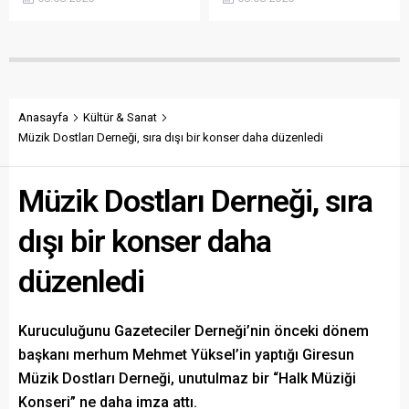
açıklanmamasına tepki
sökülerek çalındığını açıkladı.
gösterdi. Bektaş,
Belediye, kamu malına zarar
maliyetlerin katlandığını
verenlerin tespiti için
belirterek üreticiyi memnun
vatandaşlardan ihbar
edecek taban fiyatın en az
desteği istedi.
350 lira olması gerektiğini
savundu.
Anasayfa
Kültür & Sanat
Müzik Dostları Derneği, sıra dışı bir konser daha düzenledi
Müzik Dostları Derneği, sıra
dışı bir konser daha
düzenledi
Kuruculuğunu Gazeteciler Derneği’nin önceki dönem
başkanı merhum Mehmet Yüksel’in yaptığı Giresun
Müzik Dostları Derneği, unutulmaz bir “Halk Müziği
Konseri” ne daha imza attı.