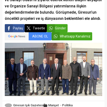
ve Organize Sanayi Bölgesi yatırımlarına ilişkin
değerlendirmelerde bulundu. Görüşmede, Giresun’un
öncelikli projeleri ve iş dünyasının beklentileri ele alındı.
Paylaş
Tweetle
Gönder
ABONE OL
Whatsapp Kanalımız
Giresun Işık Gazetesi
Manşet
-
Politika