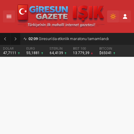
02:09
Giresun’da etkinlik maratonu tamamlandı
DOLAR
EURO
STERLİN
BIST 100
BITCOIN
47,7111
55,1881
64,4139
13.779,39
$65041