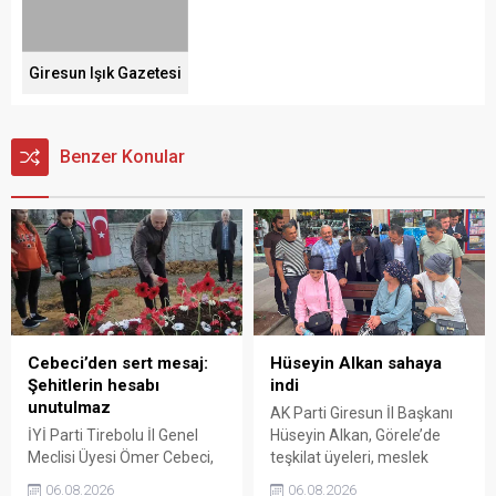
Giresun Işık Gazetesi
Benzer Konular
Cebeci’den sert mesaj:
Hüseyin Alkan sahaya
Şehitlerin hesabı
indi
unutulmaz
AK Parti Giresun İl Başkanı
İYİ Parti Tirebolu İl Genel
Hüseyin Alkan, Görele’de
Meclisi Üyesi Ömer Cebeci,
teşkilat üyeleri, meslek
Giresun Müdafaa-i Hukuk
odaları ve esnafla bir araya
06.08.2026
06.08.2026