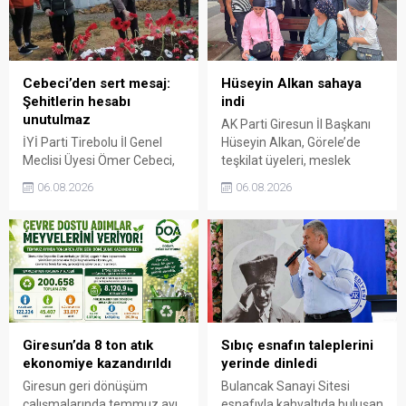
Cebeci’den sert mesaj:
Hüseyin Alkan sahaya
Şehitlerin hesabı
indi
unutulmaz
AK Parti Giresun İl Başkanı
İYİ Parti Tirebolu İl Genel
Hüseyin Alkan, Görele’de
Meclisi Üyesi Ömer Cebeci,
teşkilat üyeleri, meslek
Giresun Müdafaa-i Hukuk
odaları ve esnafla bir araya
06.08.2026
06.08.2026
Cemiyeti’nin Milli Mücadele
gelerek talep ve beklentileri
dönemindeki rolüne dikkat
dinledi.
çekti. Cebeci, Giresun’un
bağımsızlık mücadelesinde
üstlendiği tarihi
sorumluluğun gelecek
nesillere doğru anlatılması
gerektiğini söyledi.
Giresun’da 8 ton atık
Sıbıç esnafın taleplerini
ekonomiye kazandırıldı
yerinde dinledi
Giresun geri dönüşüm
Bulancak Sanayi Sitesi
çalışmalarında temmuz ayı
esnafıyla kahvaltıda buluşan