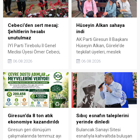
Cebeci’den sert mesaj:
Hüseyin Alkan sahaya
Şehitlerin hesabı
indi
unutulmaz
AK Parti Giresun İl Başkanı
İYİ Parti Tirebolu İl Genel
Hüseyin Alkan, Görele’de
Meclisi Üyesi Ömer Cebeci,
teşkilat üyeleri, meslek
Giresun Müdafaa-i Hukuk
odaları ve esnafla bir araya
06.08.2026
06.08.2026
Cemiyeti’nin Milli Mücadele
gelerek talep ve beklentileri
dönemindeki rolüne dikkat
dinledi.
çekti. Cebeci, Giresun’un
bağımsızlık mücadelesinde
üstlendiği tarihi
sorumluluğun gelecek
nesillere doğru anlatılması
gerektiğini söyledi.
Giresun’da 8 ton atık
Sıbıç esnafın taleplerini
ekonomiye kazandırıldı
yerinde dinledi
Giresun geri dönüşüm
Bulancak Sanayi Sitesi
çalışmalarında temmuz ayı
esnafıyla kahvaltıda buluşan