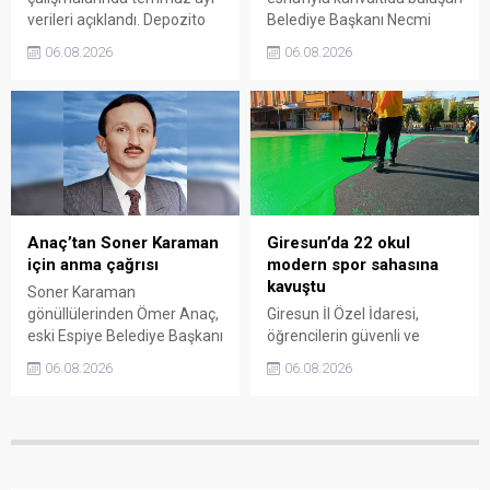
verileri açıklandı. Depozito
Belediye Başkanı Necmi
Olan Ambalajlar
Sıbıç, bölgede yapılması
06.08.2026
06.08.2026
uygulamasına destek veren
planlanan çalışmaları
vatandaşlar, yüz binlerce
değerlendirdi. Sanayi esnafı
ambalajın çöpe gitmesini
da yaşadığı sorunları ve
önledi.
beklentilerini doğrudan
Başkan Sıbıç’a aktardı.
Anaç’tan Soner Karaman
Giresun’da 22 okul
için anma çağrısı
modern spor sahasına
kavuştu
Soner Karaman
gönüllülerinden Ömer Anaç,
Giresun İl Özel İdaresi,
eski Espiye Belediye Başkanı
öğrencilerin güvenli ve
Soner Karaman’ın vefatının
modern alanlarda spor
06.08.2026
06.08.2026
34’üncü yılı dolayısıyla
yapabilmesi amacıyla 22
açıklama yaptı. Anaç, ilçede
okulun bahçesini basketbol
görev yapmış ve hayatını
ve voleybol sahasına
kaybetmiş tüm belediye
dönüştürdü. Tamamlanan
başkanlarının ortak bir
çalışma, gençleri spora
etkinlikle anılmasını istedi.
yönlendirecek kalıcı