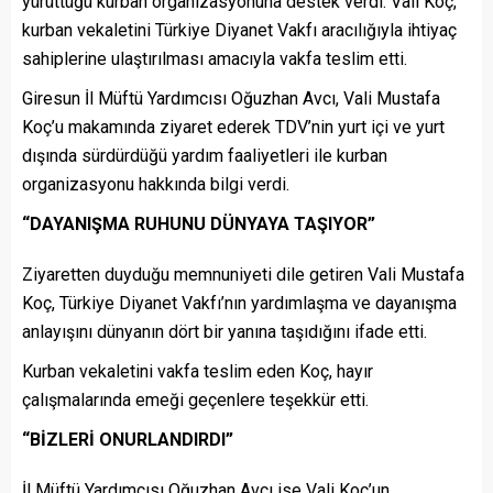
yürüttüğü kurban organizasyonuna destek verdi. Vali Koç,
kurban vekaletini Türkiye Diyanet Vakfı aracılığıyla ihtiyaç
sahiplerine ulaştırılması amacıyla vakfa teslim etti.
Giresun İl Müftü Yardımcısı Oğuzhan Avcı, Vali Mustafa
Koç’u makamında ziyaret ederek TDV’nin yurt içi ve yurt
dışında sürdürdüğü yardım faaliyetleri ile kurban
organizasyonu hakkında bilgi verdi.
“DAYANIŞMA RUHUNU DÜNYAYA TAŞIYOR”
Ziyaretten duyduğu memnuniyeti dile getiren Vali Mustafa
Koç, Türkiye Diyanet Vakfı’nın yardımlaşma ve dayanışma
anlayışını dünyanın dört bir yanına taşıdığını ifade etti.
Kurban vekaletini vakfa teslim eden Koç, hayır
çalışmalarında emeği geçenlere teşekkür etti.
“BİZLERİ ONURLANDIRDI”
İl Müftü Yardımcısı Oğuzhan Avcı ise Vali Koç’un