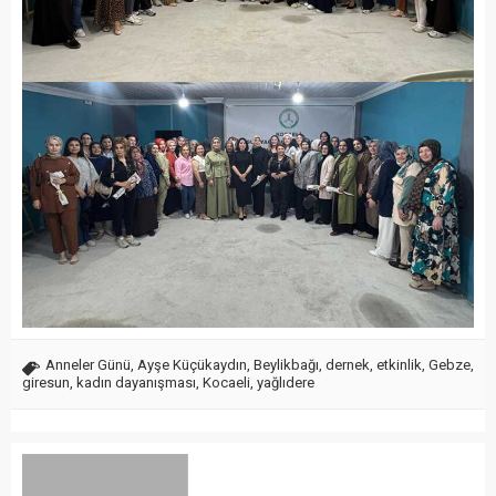
Anneler Günü
,
Ayşe Küçükaydın
,
Beylikbağı
,
dernek
,
etkinlik
,
Gebze
,
giresun
,
kadın dayanışması
,
Kocaeli
,
yağlıdere