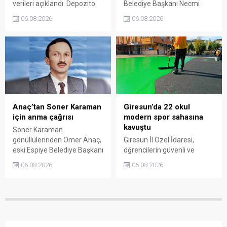
verileri açıklandı. Depozito
Belediye Başkanı Necmi
Olan Ambalajlar
Sıbıç, bölgede yapılması
06.08.2026
06.08.2026
uygulamasına destek veren
planlanan çalışmaları
vatandaşlar, yüz binlerce
değerlendirdi. Sanayi esnafı
ambalajın çöpe gitmesini
da yaşadığı sorunları ve
önledi.
beklentilerini doğrudan
Başkan Sıbıç’a aktardı.
Anaç’tan Soner Karaman
Giresun’da 22 okul
için anma çağrısı
modern spor sahasına
kavuştu
Soner Karaman
gönüllülerinden Ömer Anaç,
Giresun İl Özel İdaresi,
eski Espiye Belediye Başkanı
öğrencilerin güvenli ve
Soner Karaman’ın vefatının
modern alanlarda spor
06.08.2026
06.08.2026
34’üncü yılı dolayısıyla
yapabilmesi amacıyla 22
açıklama yaptı. Anaç, ilçede
okulun bahçesini basketbol
görev yapmış ve hayatını
ve voleybol sahasına
kaybetmiş tüm belediye
dönüştürdü. Tamamlanan
başkanlarının ortak bir
çalışma, gençleri spora
etkinlikle anılmasını istedi.
yönlendirecek kalıcı