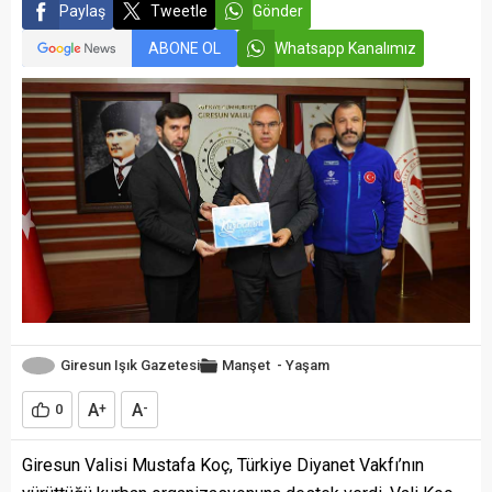
Paylaş
Tweetle
Gönder
ABONE OL
Whatsapp Kanalımız
Giresun Işık Gazetesi
Manşet
-
Yaşam
A
A
0
+
-
Giresun Valisi Mustafa Koç, Türkiye Diyanet Vakfı’nın