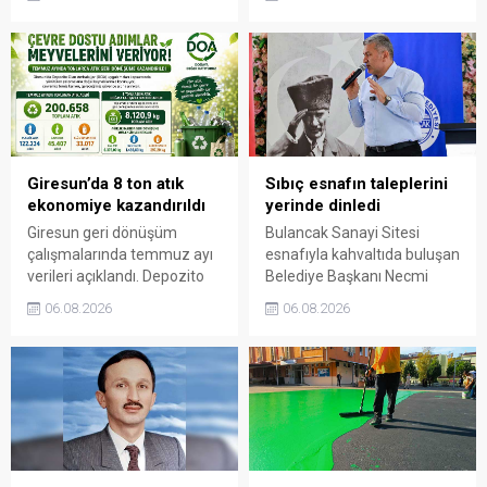
Cemiyeti’nin Milli Mücadele
gelerek talep ve beklentileri
dönemindeki rolüne dikkat
dinledi.
çekti. Cebeci, Giresun’un
bağımsızlık mücadelesinde
üstlendiği tarihi
sorumluluğun gelecek
nesillere doğru anlatılması
gerektiğini söyledi.
Giresun’da 8 ton atık
Sıbıç esnafın taleplerini
ekonomiye kazandırıldı
yerinde dinledi
Giresun geri dönüşüm
Bulancak Sanayi Sitesi
çalışmalarında temmuz ayı
esnafıyla kahvaltıda buluşan
verileri açıklandı. Depozito
Belediye Başkanı Necmi
Olan Ambalajlar
Sıbıç, bölgede yapılması
06.08.2026
06.08.2026
uygulamasına destek veren
planlanan çalışmaları
vatandaşlar, yüz binlerce
değerlendirdi. Sanayi esnafı
ambalajın çöpe gitmesini
da yaşadığı sorunları ve
önledi.
beklentilerini doğrudan
Başkan Sıbıç’a aktardı.