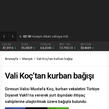
02:18
Hüseyin Alkan sahaya indi
DOLAR
EURO
STERLİN
BIST 100
BITCOIN
47,5916
55,0829
64,2043
13.703,13
$64609
Anasayfa
Manşet
Vali Koç’tan kurban bağışı
Vali Koç’tan kurban bağışı
Giresun Valisi Mustafa Koç, kurban vekaletini Türkiye
Diyanet Vakfı’na vererek yurt dışındaki ihtiyaç
sahiplerine ulaştırılmak üzere bağışta bulundu.