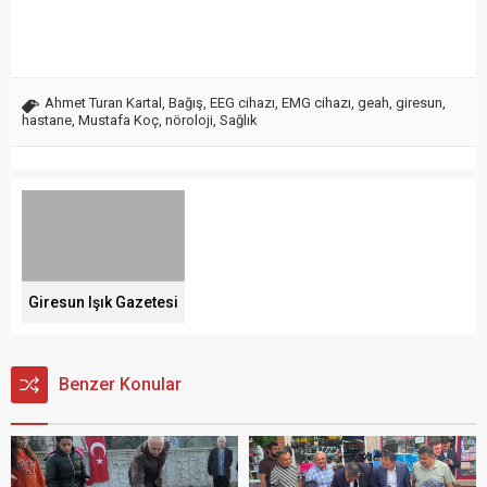
Ahmet Turan Kartal
,
Bağış
,
EEG cihazı
,
EMG cihazı
,
geah
,
giresun
,
hastane
,
Mustafa Koç
,
nöroloji
,
Sağlık
Giresun Işık Gazetesi
Benzer Konular