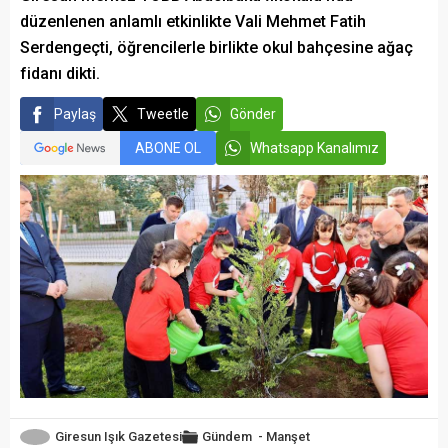
düzenlenen anlamlı etkinlikte Vali Mehmet Fatih
Serdengeçti, öğrencilerle birlikte okul bahçesine ağaç
fidanı dikti.
Paylaş
Tweetle
Gönder
ABONE OL
Whatsapp Kanalımız
Giresun Işık Gazetesi
Gündem
-
Manşet