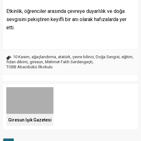
Etkinlik, öğrenciler arasında çevreye duyarlılık ve doğa
sevgisini pekiştiren keyifli bir anı olarak hafızalarda yer
etti.
10 Kasım
,
ağaçlandırma
,
atatürk
,
çevre bilinci
,
Doğa Sevgisi
,
eğitim
,
fidan dikimi
,
giresun
,
Mehmet Fatih Serdengeçti
,
TOBB Abacıbükü İlkokulu
Giresun Işık Gazetesi