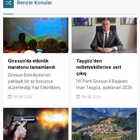
Benzer Konular
Giresun’da etkinlik
Taşgöz’den
maratonu tamamlandı
milletvekillerine sert
çıkış
Giresun Belediyesi'nin
yaklaşık bir ay boyunca
İYİ Parti Giresun İl Başkanı
düzenlediği Yaz Etkinlikleri,
İnan Taşgöz, açıklanan 2026
binlerce vatandaşı kültür,
yılı fındık alım fiyatı
08.08.2026
08.08.2026
sanat ve eğlenceyle
üzerinden iktidar
buluşturdu. Yoğun ilgi gören
milletvekillerini sert sözlerle
organizasyonun ardından
eleştirdi. Taşgöz, üreticinin
Kadın El Emeği Pazarı'nın
emeğinin karşılığını
süresi de 16 Ağustos'a
alamadığını savunarak,
kadar uzatıldı.
Giresun milletvekillerini
sessiz kalmakla suçladı.