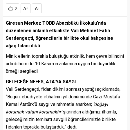
A
A
0
+
-
Giresun Merkez TOBB Abacıbükü İlkokulu’nda
düzenlenen anlamlı etkinlikte Vali Mehmet Fatih
Serdengeçti, öğrencilerle birlikte okul bahçesine
ağaç fidanı dikti.
Minik ellerin toprakla buluştuğu etkinlik, hem çevre bilincini
artırdı hem de 10 Kasım’ın anlamına uygun bir duyarlılık
örneği sergiledi.
GELECEĞE NEFES, ATA’YA SAYGI
Vali Serdengeçti, fidan dikimi sonrası yaptığı açıklamada,
“Bugün, ebediyete irtihalinin yıl dönümünde Gazi Mustafa
Kemal Atatürk’ü saygı ve rahmetle anarken;
‘doğayı
korumak vatanı korumaktır’
şiarından aldığımız ilhamla,
geleceğimizin teminatı sevgili öğrencilerimizle birlikte
fidanları toprakla buluşturduk,” dedi.