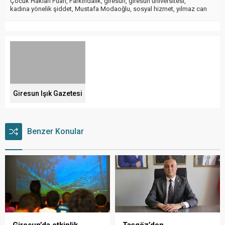
Çocuk Hakları Fuarı
,
Farkındalık
,
giresun
,
giresun üniversitesi
,
kadına yönelik şiddet
,
Mustafa Modaoğlu
,
sosyal hizmet
,
yılmaz can
Giresun Işık Gazetesi
Benzer Konular
Giresun’da etkinlik
Taşgöz’den