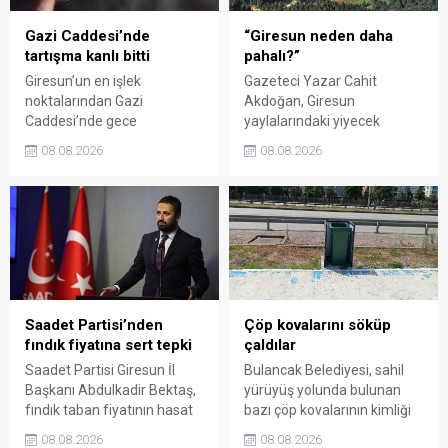
Gazi Caddesi’nde
“Giresun neden daha
tartışma kanlı bitti
pahalı?”
Giresun’un en işlek
Gazeteci Yazar Cahit
noktalarından Gazi
Akdoğan, Giresun
Caddesi’nde gece
yaylalarındaki yiyecek
saatlerinde çıkan silahlı
fiyatlarının çevre illere göre
08.08.2026
08.08.2026
kavgada A.E. ayağından
belirgin biçimde yüksek
vuruldu. Olay sonrası
olduğunu savunarak Giresun
bölgede kısa süreli panik
Valiliği, Tarım ve Orman İl
yaşanırken polis geniş çaplı
Müdürlüğü ile ilgili kurumları
soruşturma başlattı.
denetime çağırdı. Akdoğan,
yüzde 50’ye ulaşan fiyat
farklarının araştırılması
gerektiğini söyledi.
Saadet Partisi’nden
Çöp kovalarını söküp
fındık fiyatına sert tepki
çaldılar
Saadet Partisi Giresun İl
Bulancak Belediyesi, sahil
Başkanı Abdulkadir Bektaş,
yürüyüş yolunda bulunan
fındık taban fiyatının hasat
bazı çöp kovalarının kimliği
başlamasına rağmen
belirsiz kişi ya da kişilerce
08.08.2026
08.08.2026