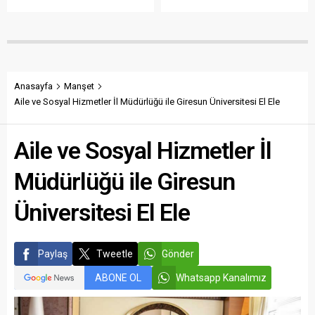
açıklanmamasına tepki
sökülerek çalındığını açıkladı.
gösterdi. Bektaş,
Belediye, kamu malına zarar
maliyetlerin katlandığını
verenlerin tespiti için
belirterek üreticiyi memnun
vatandaşlardan ihbar
edecek taban fiyatın en az
desteği istedi.
350 lira olması gerektiğini
savundu.
Anasayfa
Manşet
Aile ve Sosyal Hizmetler İl Müdürlüğü ile Giresun Üniversitesi El Ele
Aile ve Sosyal Hizmetler İl
Müdürlüğü ile Giresun
Üniversitesi El Ele
Paylaş
Tweetle
Gönder
ABONE OL
Whatsapp Kanalımız