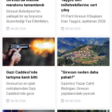
maratonu tamamlandı
milletvekillerine sert
çıkış
Giresun Belediyesi'nin
yaklaşık bir ay boyunca
İYİ Parti Giresun İl Başkanı
düzenlediği Yaz Etkinlikleri,
İnan Taşgöz, açıklanan 2026
binlerce vatandaşı kültür,
yılı fındık alım fiyatı
08.08.2026
08.08.2026
sanat ve eğlenceyle
üzerinden iktidar
buluşturdu. Yoğun ilgi gören
milletvekillerini sert sözlerle
organizasyonun ardından
eleştirdi. Taşgöz, üreticinin
Kadın El Emeği Pazarı'nın
emeğinin karşılığını
süresi de 16 Ağustos'a
alamadığını savunarak,
kadar uzatıldı.
Giresun milletvekillerini
sessiz kalmakla suçladı.
Gazi Caddesi’nde
“Giresun neden daha
tartışma kanlı bitti
pahalı?”
Giresun’un en işlek
Gazeteci Yazar Cahit
noktalarından Gazi
Akdoğan, Giresun
Caddesi’nde gece
yaylalarındaki yiyecek
saatlerinde çıkan silahlı
fiyatlarının çevre illere göre
08.08.2026
08.08.2026
kavgada A.E. ayağından
belirgin biçimde yüksek
vuruldu. Olay sonrası
olduğunu savunarak Giresun