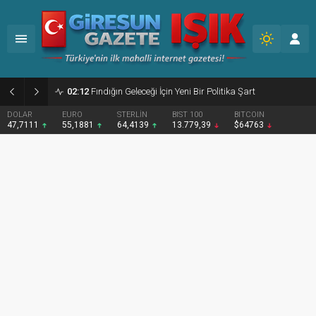
02:12
Fındığın Geleceği İçin Yeni Bir Politika Şart
DOLAR
EURO
STERLİN
BIST 100
BITCOIN
47,7111
55,1881
64,4139
13.779,39
$64763