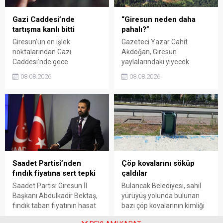
Gazi Caddesi’nde
“Giresun neden daha
tartışma kanlı bitti
pahalı?”
Giresun’un en işlek
Gazeteci Yazar Cahit
noktalarından Gazi
Akdoğan, Giresun
Caddesi’nde gece
yaylalarındaki yiyecek
saatlerinde çıkan silahlı
fiyatlarının çevre illere göre
08.08.2026
08.08.2026
kavgada A.E. ayağından
belirgin biçimde yüksek
vuruldu. Olay sonrası
olduğunu savunarak Giresun
bölgede kısa süreli panik
Valiliği, Tarım ve Orman İl
yaşanırken polis geniş çaplı
Müdürlüğü ile ilgili kurumları
soruşturma başlattı.
denetime çağırdı. Akdoğan,
yüzde 50’ye ulaşan fiyat
farklarının araştırılması
gerektiğini söyledi.
Saadet Partisi’nden
Çöp kovalarını söküp
fındık fiyatına sert tepki
çaldılar
Saadet Partisi Giresun İl
Bulancak Belediyesi, sahil
Başkanı Abdulkadir Bektaş,
yürüyüş yolunda bulunan
fındık taban fiyatının hasat
bazı çöp kovalarının kimliği
başlamasına rağmen
belirsiz kişi ya da kişilerce
08.08.2026
08.08.2026