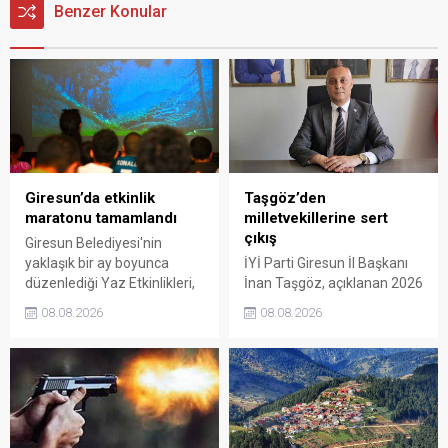
Benzer Konular
Giresun’da etkinlik
Taşgöz’den
maratonu tamamlandı
milletvekillerine sert
çıkış
Giresun Belediyesi'nin
yaklaşık bir ay boyunca
İYİ Parti Giresun İl Başkanı
düzenlediği Yaz Etkinlikleri,
İnan Taşgöz, açıklanan 2026
binlerce vatandaşı kültür,
yılı fındık alım fiyatı
08.08.2026
08.08.2026
sanat ve eğlenceyle
üzerinden iktidar
buluşturdu. Yoğun ilgi gören
milletvekillerini sert sözlerle
organizasyonun ardından
eleştirdi. Taşgöz, üreticinin
Kadın El Emeği Pazarı'nın
emeğinin karşılığını
süresi de 16 Ağustos'a
alamadığını savunarak,
kadar uzatıldı.
Giresun milletvekillerini
sessiz kalmakla suçladı.