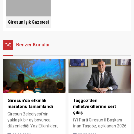
Giresun Işık Gazetesi
Benzer Konular
Giresun’da etkinlik
Taşgöz’den
maratonu tamamlandı
milletvekillerine sert
çıkış
Giresun Belediyesi'nin
yaklaşık bir ay boyunca
İYİ Parti Giresun İl Başkanı
düzenlediği Yaz Etkinlikleri,
İnan Taşgöz, açıklanan 2026
binlerce vatandaşı kültür,
yılı fındık alım fiyatı