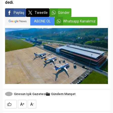
dedi.
Paylaş
Tweetle
Gönder
ABONE OL
Whatsapp Kanalımız
Giresun Işık Gazetesi
Gündem
Manşet
A
A
+
-