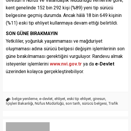
Giresun İl Nüfus ve Vatandaşlık Müdürlüğü verilerine göre,
kent genelinde 152 bin 292 kişi (%89) yeni tip sürücü
belgesine geçmiş durumda. Ancak hâlâ 18 bin 649 kişinin
(%11) eski tip ehliyet kullanmaya devam ettiği belirtildi.
SON GÜNE BIRAKMAYIN
Yetkililer, yoğunluk yaşanmaması ve mağduriyet
oluşmaması adına sürücü belgesi değişim işlemlerinin son
güne bırakılmaması gerektiğini vurguluyor. Randevu almak
isteyenler işlemlerini
www.nvi.gov.tr
ya da
e-Devlet
üzerinden kolayca gerçekleştirebiliyor.
belge yenileme
,
e-devlet
,
ehliyet
,
eski tip ehliyet
,
giresun
,
İçişleri Bakanlığı
,
Nüfus Müdürlüğü
,
son tarih
,
sürücü belgesi
,
Trafik