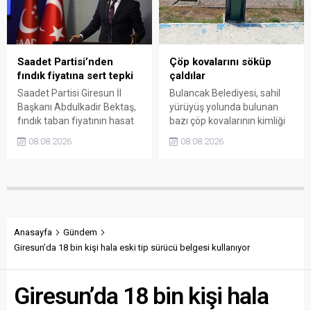
soruşturma başlattı.
denetime çağırdı. Akdoğan,
yüzde 50’ye ulaşan fiyat
farklarının araştırılması
gerektiğini söyledi.
Saadet Partisi’nden
Çöp kovalarını söküp
fındık fiyatına sert tepki
çaldılar
Saadet Partisi Giresun İl
Bulancak Belediyesi, sahil
Başkanı Abdulkadir Bektaş,
yürüyüş yolunda bulunan
fındık taban fiyatının hasat
bazı çöp kovalarının kimliği
başlamasına rağmen
belirsiz kişi ya da kişilerce
08.08.2026
08.08.2026
açıklanmamasına tepki
sökülerek çalındığını açıkladı.
gösterdi. Bektaş,
Belediye, kamu malına zarar
maliyetlerin katlandığını
verenlerin tespiti için
belirterek üreticiyi memnun
vatandaşlardan ihbar
edecek taban fiyatın en az
desteği istedi.
350 lira olması gerektiğini
savundu.
Anasayfa
Gündem
Giresun’da 18 bin kişi hala eski tip sürücü belgesi kullanıyor
Giresun’da 18 bin kişi hala