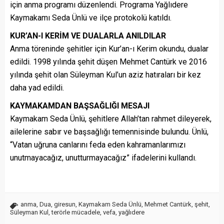
için anma programı düzenlendi. Programa Yağlıdere
Kaymakamı Seda Ünlü ve ilçe protokolü katıldı.
KUR’AN-I KERİM VE DUALARLA ANILDILAR
Anma töreninde şehitler için Kur’an-ı Kerim okundu, dualar
edildi. 1998 yılında şehit düşen Mehmet Cantürk ve 2016
yılında şehit olan Süleyman Kul’un aziz hatıraları bir kez
daha yad edildi.
KAYMAKAMDAN BAŞSAĞLIĞI MESAJI
Kaymakam Seda Ünlü, şehitlere Allah’tan rahmet dileyerek,
ailelerine sabır ve başsağlığı temennisinde bulundu. Ünlü,
“Vatan uğruna canlarını feda eden kahramanlarımızı
unutmayacağız, unutturmayacağız” ifadelerini kullandı.
anma
,
Dua
,
giresun
,
Kaymakam Seda Ünlü
,
Mehmet Cantürk
,
şehit
,
Süleyman Kul
,
terörle mücadele
,
vefa
,
yağlıdere