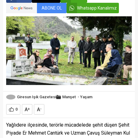
ABONE OL
Whatsapp Kanalımız
Giresun Işık Gazetesi
Manşet
-
Yaşam
A
A
0
+
-
Yağlıdere ilçesinde, terörle mücadelede şehit düşen Şehit
Piyade Er Mehmet Cantürk ve Uzman Çavuş Süleyman Kul