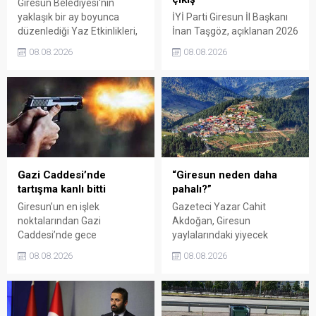
Giresun Belediyesi'nin
yaklaşık bir ay boyunca
İYİ Parti Giresun İl Başkanı
düzenlediği Yaz Etkinlikleri,
İnan Taşgöz, açıklanan 2026
binlerce vatandaşı kültür,
yılı fındık alım fiyatı
08.08.2026
08.08.2026
sanat ve eğlenceyle
üzerinden iktidar
buluşturdu. Yoğun ilgi gören
milletvekillerini sert sözlerle
organizasyonun ardından
eleştirdi. Taşgöz, üreticinin
Kadın El Emeği Pazarı'nın
emeğinin karşılığını
süresi de 16 Ağustos'a
alamadığını savunarak,
kadar uzatıldı.
Giresun milletvekillerini
sessiz kalmakla suçladı.
Gazi Caddesi’nde
“Giresun neden daha
tartışma kanlı bitti
pahalı?”
Giresun’un en işlek
Gazeteci Yazar Cahit
noktalarından Gazi
Akdoğan, Giresun
Caddesi’nde gece
yaylalarındaki yiyecek
saatlerinde çıkan silahlı
fiyatlarının çevre illere göre
08.08.2026
08.08.2026
kavgada A.E. ayağından
belirgin biçimde yüksek
vuruldu. Olay sonrası
olduğunu savunarak Giresun
bölgede kısa süreli panik
Valiliği, Tarım ve Orman İl
yaşanırken polis geniş çaplı
Müdürlüğü ile ilgili kurumları