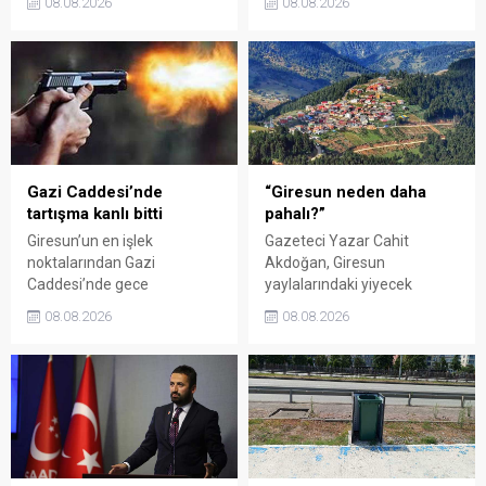
08.08.2026
08.08.2026
sanat ve eğlenceyle
üzerinden iktidar
buluşturdu. Yoğun ilgi gören
milletvekillerini sert sözlerle
organizasyonun ardından
eleştirdi. Taşgöz, üreticinin
Kadın El Emeği Pazarı'nın
emeğinin karşılığını
süresi de 16 Ağustos'a
alamadığını savunarak,
kadar uzatıldı.
Giresun milletvekillerini
sessiz kalmakla suçladı.
Gazi Caddesi’nde
“Giresun neden daha
tartışma kanlı bitti
pahalı?”
Giresun’un en işlek
Gazeteci Yazar Cahit
noktalarından Gazi
Akdoğan, Giresun
Caddesi’nde gece
yaylalarındaki yiyecek
saatlerinde çıkan silahlı
fiyatlarının çevre illere göre
08.08.2026
08.08.2026
kavgada A.E. ayağından
belirgin biçimde yüksek
vuruldu. Olay sonrası
olduğunu savunarak Giresun
bölgede kısa süreli panik
Valiliği, Tarım ve Orman İl
yaşanırken polis geniş çaplı
Müdürlüğü ile ilgili kurumları
soruşturma başlattı.
denetime çağırdı. Akdoğan,
yüzde 50’ye ulaşan fiyat
farklarının araştırılması
gerektiğini söyledi.