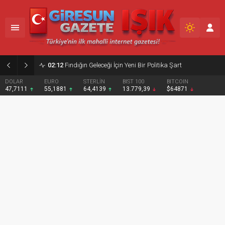
02:12
Fındığın Geleceği İçin Yeni Bir Politika Şart
DOLAR
EURO
STERLİN
BIST 100
BITCOIN
47,7111
55,1881
64,4139
13.779,39
$64871