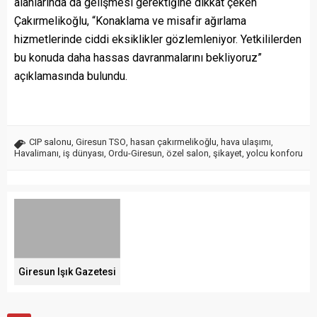
alanlarında da gelişmesi gerektiğine dikkat çeken
Çakırmelikoğlu, “Konaklama ve misafir ağırlama
hizmetlerinde ciddi eksiklikler gözlemleniyor. Yetkililerden
bu konuda daha hassas davranmalarını bekliyoruz”
açıklamasında bulundu.
CIP salonu
,
Giresun TSO
,
hasan çakırmelikoğlu
,
hava ulaşımı
,
Havalimanı
,
iş dünyası
,
Ordu-Giresun
,
özel salon
,
şikayet
,
yolcu konforu
Giresun Işık Gazetesi