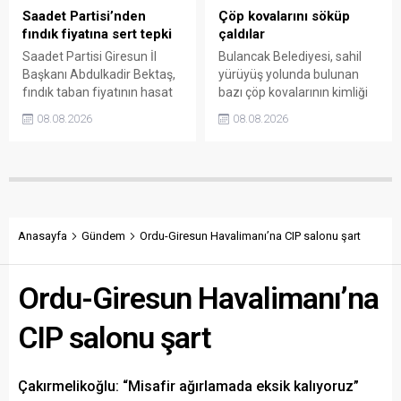
Saadet Partisi’nden
Çöp kovalarını söküp
fındık fiyatına sert tepki
çaldılar
Saadet Partisi Giresun İl
Bulancak Belediyesi, sahil
Başkanı Abdulkadir Bektaş,
yürüyüş yolunda bulunan
fındık taban fiyatının hasat
bazı çöp kovalarının kimliği
başlamasına rağmen
belirsiz kişi ya da kişilerce
08.08.2026
08.08.2026
açıklanmamasına tepki
sökülerek çalındığını açıkladı.
gösterdi. Bektaş,
Belediye, kamu malına zarar
maliyetlerin katlandığını
verenlerin tespiti için
belirterek üreticiyi memnun
vatandaşlardan ihbar
edecek taban fiyatın en az
desteği istedi.
350 lira olması gerektiğini
savundu.
Anasayfa
Gündem
Ordu-Giresun Havalimanı’na CIP salonu şart
Ordu-Giresun Havalimanı’na
CIP salonu şart
Çakırmelikoğlu: “Misafir ağırlamada eksik kalıyoruz”