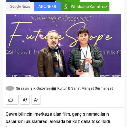
ABONE OL
Whatsapp Kanalımız
Giresun Işık Gazetesi
Kültür & Sanat
Manşet
Sürmanşet
A
A
+
-
Çevre bilincini merkeze alan film, genç sinemacıların
başarısını uluslararası arenada bir kez daha tescilledi.