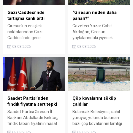
Gazi Caddesi’nde
“Giresun neden daha
tartışma kanlı bitti
pahalı?”
Giresun’un en işlek
Gazeteci Yazar Cahit
noktalarından Gazi
Akdoğan, Giresun
Caddesi’nde gece
yaylalarındaki yiyecek
saatlerinde çıkan silahlı
fiyatlarının çevre illere göre
08.08.2026
08.08.2026
kavgada A.E. ayağından
belirgin biçimde yüksek
vuruldu. Olay sonrası
olduğunu savunarak Giresun
bölgede kısa süreli panik
Valiliği, Tarım ve Orman İl
yaşanırken polis geniş çaplı
Müdürlüğü ile ilgili kurumları
soruşturma başlattı.
denetime çağırdı. Akdoğan,
yüzde 50’ye ulaşan fiyat
farklarının araştırılması
gerektiğini söyledi.
Saadet Partisi’nden
Çöp kovalarını söküp
fındık fiyatına sert tepki
çaldılar
Saadet Partisi Giresun İl
Bulancak Belediyesi, sahil
Başkanı Abdulkadir Bektaş,
yürüyüş yolunda bulunan
fındık taban fiyatının hasat
bazı çöp kovalarının kimliği
başlamasına rağmen
belirsiz kişi ya da kişilerce
08.08.2026
08.08.2026