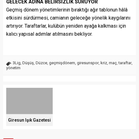
GELECEK ADINA BELİRSİZLİK SÜRÜYOR
Geçmiş dönem yönetimlerinin bıraktığı ağır tablonun hâlâ
etkisini sürdürmesi, camianın geleceğe yönelik kaygılarını
artırıyor. Taraftarlar, kulübün yeniden ayağa kalkması için
kalıcı yapısal adımlar atılmasını bekliyor.
3Lig
,
Düşüş
,
Düzce
,
geçmişdönem
,
giresunspor
,
kriz
,
maç
,
taraftar
,
yönetim
Giresun Işık Gazetesi