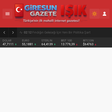
02:12
Fındığın Geleceği İçin Yeni Bir Politika Şart
DOLAR
EURO
STERLİN
BIST 100
BITCOIN
47,7111
55,1881
64,4139
13.779,39
$64763