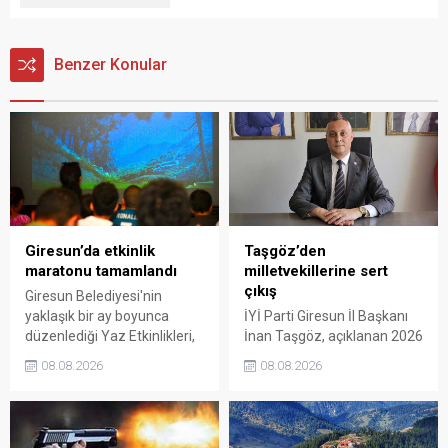
Benzer Konular
Giresun’da etkinlik
Taşgöz’den
maratonu tamamlandı
milletvekillerine sert
çıkış
Giresun Belediyesi'nin
yaklaşık bir ay boyunca
İYİ Parti Giresun İl Başkanı
düzenlediği Yaz Etkinlikleri,
İnan Taşgöz, açıklanan 2026
binlerce vatandaşı kültür,
yılı fındık alım fiyatı
08.08.2026
08.08.2026
sanat ve eğlenceyle
üzerinden iktidar
buluşturdu. Yoğun ilgi gören
milletvekillerini sert sözlerle
organizasyonun ardından
eleştirdi. Taşgöz, üreticinin
Kadın El Emeği Pazarı'nın
emeğinin karşılığını