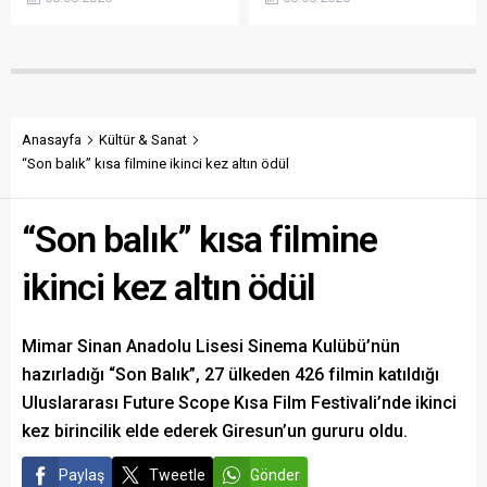
açıklanmamasına tepki
sökülerek çalındığını açıkladı.
gösterdi. Bektaş,
Belediye, kamu malına zarar
maliyetlerin katlandığını
verenlerin tespiti için
belirterek üreticiyi memnun
vatandaşlardan ihbar
edecek taban fiyatın en az
desteği istedi.
350 lira olması gerektiğini
savundu.
Anasayfa
Kültür & Sanat
“Son balık” kısa filmine ikinci kez altın ödül
“Son balık” kısa filmine
ikinci kez altın ödül
Mimar Sinan Anadolu Lisesi Sinema Kulübü’nün
hazırladığı “Son Balık”, 27 ülkeden 426 filmin katıldığı
Uluslararası Future Scope Kısa Film Festivali’nde ikinci
kez birincilik elde ederek Giresun’un gururu oldu.
Paylaş
Tweetle
Gönder