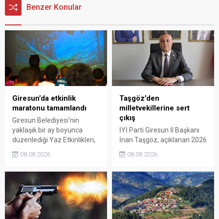
Benzer Konular
Giresun’da etkinlik
Taşgöz’den
maratonu tamamlandı
milletvekillerine sert
çıkış
Giresun Belediyesi'nin
yaklaşık bir ay boyunca
İYİ Parti Giresun İl Başkanı
düzenlediği Yaz Etkinlikleri,
İnan Taşgöz, açıklanan 2026
binlerce vatandaşı kültür,
yılı fındık alım fiyatı
08.08.2026
08.08.2026
sanat ve eğlenceyle
üzerinden iktidar
buluşturdu. Yoğun ilgi gören
milletvekillerini sert sözlerle
organizasyonun ardından
eleştirdi. Taşgöz, üreticinin
Kadın El Emeği Pazarı'nın
emeğinin karşılığını
süresi de 16 Ağustos'a
alamadığını savunarak,
kadar uzatıldı.
Giresun milletvekillerini
sessiz kalmakla suçladı.