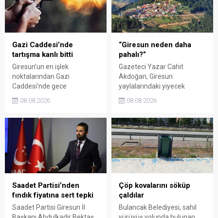
süresi de 16 Ağustos'a
alamadığını savunarak,
kadar uzatıldı.
Giresun milletvekillerini
sessiz kalmakla suçladı.
Gazi Caddesi’nde
“Giresun neden daha
tartışma kanlı bitti
pahalı?”
Giresun’un en işlek
Gazeteci Yazar Cahit
noktalarından Gazi
Akdoğan, Giresun
Caddesi’nde gece
yaylalarındaki yiyecek
saatlerinde çıkan silahlı
fiyatlarının çevre illere göre
08.08.2026
08.08.2026
kavgada A.E. ayağından
belirgin biçimde yüksek
vuruldu. Olay sonrası
olduğunu savunarak Giresun
bölgede kısa süreli panik
Valiliği, Tarım ve Orman İl
yaşanırken polis geniş çaplı
Müdürlüğü ile ilgili kurumları
soruşturma başlattı.
denetime çağırdı. Akdoğan,
yüzde 50’ye ulaşan fiyat
farklarının araştırılması
gerektiğini söyledi.
Saadet Partisi’nden
Çöp kovalarını söküp
fındık fiyatına sert tepki
çaldılar
Saadet Partisi Giresun İl
Bulancak Belediyesi, sahil
Başkanı Abdulkadir Bektaş,
yürüyüş yolunda bulunan