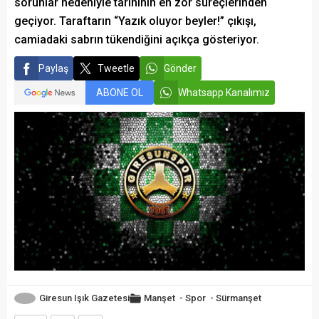
sorunlar nedeniyle tarihinin en zor süreçlerinden
geçiyor. Taraftarın “Yazık oluyor beyler!” çıkışı,
camiadaki sabrın tükendiğini açıkça gösteriyor.
Paylaş
Tweetle
Gönder
ABONE OL
Whatsapp Kanalımız
Giresun Işık Gazetesi
Manşet
-
Spor
-
Sürmanşet