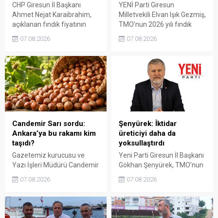
CHP Giresun İl Başkanı
YENİ Parti Giresun
Ahmet Nejat Karaibrahim,
Milletvekili Elvan Işık Gezmiş,
açıklanan fındık fiyatının
TMO’nun 2026 yılı fındık
artan üretim maliyetleri
fiyatına sert tepki gösterdi.
07.08.2026
07.08.2026
karşısında yetersiz kaldığını
Açıklanan rakamın üreticinin
belirterek, üreticinin
artan maliyetlerini
emeğinin korunmasını
karşılamadığını belirten
istedi. Karaibrahim,
Gezmiş, “Üreticiyi yok
sürdürülebilir üretim için
sayanı, günü geldiğinde
fiyat politikasının yeniden
üretici de yok sayacaktır”
değerlendirilmesi gerektiğini
dedi.
söyledi.
Candemir Sarı sordu:
Şenyürek: İktidar
Ankara’ya bu rakamı kim
üreticiyi daha da
taşıdı?
yoksullaştırdı
Gazetemiz kurucusu ve
Yeni Parti Giresun İl Başkanı
Yazı İşleri Müdürü Candemir
Gökhan Şenyürek, TMO’nun
Sarı, fındık fiyatı
Giresun kalite fındık için
07.08.2026
07.08.2026
tartışmalarını köşesine
açıkladığı 255 liralık fiyatı
taşıdı. Üretim maliyetinin
“sefalet fiyatı” olarak
300 liraya ulaştığı bir
nitelendirdi. Artışın yıllık
dönemde Ankara’ya 240
enflasyonun altında kaldığını