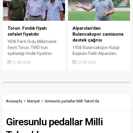
liralık fiyat teklifi
belirten Şenyürek, kararın
götürüldüğü iddiasını
üreticiyi değil tekelleri
gündeme getiren Sarı,
koruduğunu savundu.
Giresun milletvekillerini açık
ve net bir cevap vermeye
Torun: Fındık fiyatı
Alparslan’dan
çağırdı.
sefalet fiyatıdır
Bulancakspor camiasına
destek çağrısı
YENİ Parti Ordu Milletvekili
Seyit Torun, TMO’nun
1926 Bulancakspor Kulüp
açıkladığı fındık fiyatının
Başkanı Fatih Alparslan,
üreticinin maliyetlerini
transferden altyapıya,
07.08.2026
07.08.2026
karşılamadığını söyledi.
tesisleşmeden kurumsal
Torun, fiyatın yeniden
yapılanmaya kadar birçok
belirlenmesini isterken,
alanda önemli adımlar
“Üreticinin alın terini yabancı
attıklarını belirterek iş
kartellere teslim etmeyin”
insanlarını, esnafı, sivil
çağrısında bulundu.
toplum kuruluşlarını ve
taraftarları kulübe destek
Anasayfa
Manşet
Giresunlu pedallar Milli Takım’da
olmaya çağırdı.
Giresunlu pedallar Milli