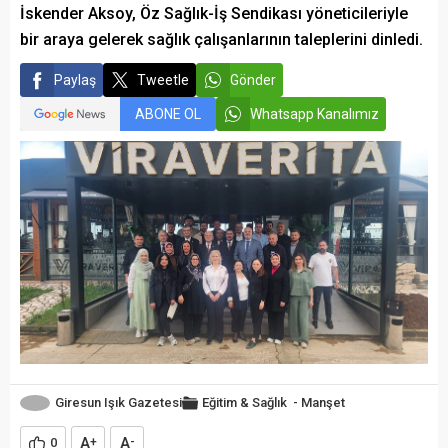
İskender Aksoy, Öz Sağlık-İş Sendikası yöneticileriyle
bir araya gelerek sağlık çalışanlarının taleplerini dinledi.
Paylaş
Tweetle
Gönder
ABONE OL
Whatsapp Kanalımız
Giresun Işık Gazetesi
Eğitim & Sağlık
-
Manşet
A
A
0
+
-