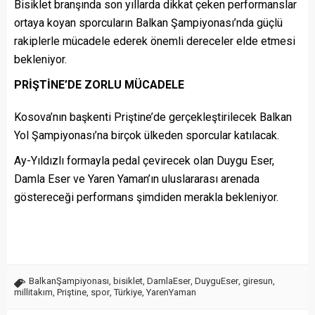
Bisiklet branşında son yıllarda dikkat çeken performanslar
ortaya koyan sporcuların Balkan Şampiyonası’nda güçlü
rakiplerle mücadele ederek önemli dereceler elde etmesi
bekleniyor.
PRİŞTİNE’DE ZORLU MÜCADELE
Kosova’nın başkenti Priştine’de gerçekleştirilecek Balkan
Yol Şampiyonası’na birçok ülkeden sporcular katılacak.
Ay-Yıldızlı formayla pedal çevirecek olan Duygu Eser,
Damla Eser ve Yaren Yaman’ın uluslararası arenada
göstereceği performans şimdiden merakla bekleniyor.
BalkanŞampiyonası
,
bisiklet
,
DamlaEser
,
DuyguEser
,
giresun
,
millitakım
,
Priştine
,
spor
,
Türkiye
,
YarenYaman