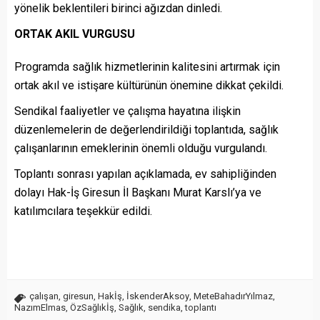
yönelik beklentileri birinci ağızdan dinledi.
ORTAK AKIL VURGUSU
Programda sağlık hizmetlerinin kalitesini artırmak için
ortak akıl ve istişare kültürünün önemine dikkat çekildi.
Sendikal faaliyetler ve çalışma hayatına ilişkin
düzenlemelerin de değerlendirildiği toplantıda, sağlık
çalışanlarının emeklerinin önemli olduğu vurgulandı.
Toplantı sonrası yapılan açıklamada, ev sahipliğinden
dolayı Hak-İş Giresun İl Başkanı Murat Karslı’ya ve
katılımcılara teşekkür edildi.
çalışan
,
giresun
,
Hakİş
,
İskenderAksoy
,
MeteBahadırYılmaz
,
NazımElmas
,
ÖzSağlıkİş
,
Sağlık
,
sendika
,
toplantı