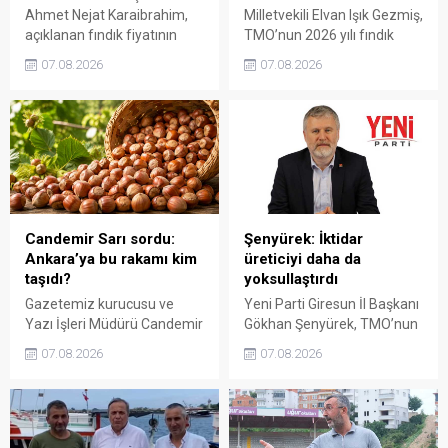
Ahmet Nejat Karaibrahim,
Milletvekili Elvan Işık Gezmiş,
açıklanan fındık fiyatının
TMO’nun 2026 yılı fındık
artan üretim maliyetleri
fiyatına sert tepki gösterdi.
07.08.2026
07.08.2026
karşısında yetersiz kaldığını
Açıklanan rakamın üreticinin
belirterek, üreticinin
artan maliyetlerini
emeğinin korunmasını
karşılamadığını belirten
istedi. Karaibrahim,
Gezmiş, “Üreticiyi yok
sürdürülebilir üretim için
sayanı, günü geldiğinde
fiyat politikasının yeniden
üretici de yok sayacaktır”
değerlendirilmesi gerektiğini
dedi.
söyledi.
Candemir Sarı sordu:
Şenyürek: İktidar
Ankara’ya bu rakamı kim
üreticiyi daha da
taşıdı?
yoksullaştırdı
Gazetemiz kurucusu ve
Yeni Parti Giresun İl Başkanı
Yazı İşleri Müdürü Candemir
Gökhan Şenyürek, TMO’nun
Sarı, fındık fiyatı
Giresun kalite fındık için
07.08.2026
07.08.2026
tartışmalarını köşesine
açıkladığı 255 liralık fiyatı
taşıdı. Üretim maliyetinin
“sefalet fiyatı” olarak
300 liraya ulaştığı bir
nitelendirdi. Artışın yıllık
dönemde Ankara’ya 240
enflasyonun altında kaldığını
liralık fiyat teklifi
belirten Şenyürek, kararın