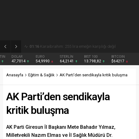
01:15
Gezmiş: 250 liralık fındık fiyatı emeği yok saydı
DOLAR
EURO
STERLİN
BIST 100
BITCOIN
47,7014
54,9990
64,2141
13.798,82
$64217
Anasayfa
Eğitim & Sağlık
AK Parti’den sendikayla kritik buluşma
AK Parti’den sendikayla
kritik buluşma
AK Parti Giresun İl Başkanı Mete Bahadır Yılmaz,
Milletvekili Nazım Elmas ve İl Sağlık Müdürü Dr.