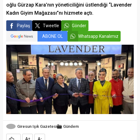
oğlu Gürzap Kara’nın yöneticiliğini üstlendiği “Lavender
Kadın Giyim Mağazası”nı hizmete açtı.
Paylaş
Tweetle
Gönder
ABONE OL
Whatsapp Kanalımız
Giresun Işık Gazetesi
Gündem
A
A
+
-