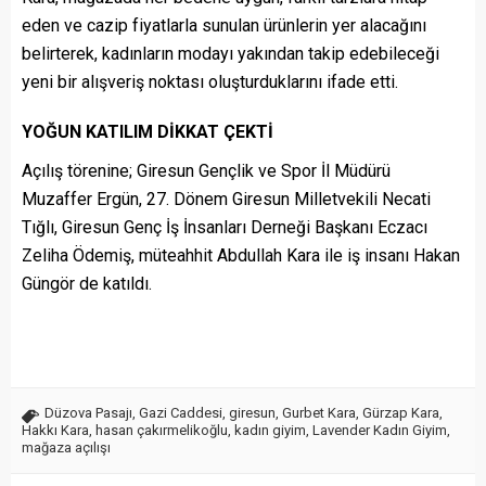
eden ve cazip fiyatlarla sunulan ürünlerin yer alacağını
belirterek, kadınların modayı yakından takip edebileceği
yeni bir alışveriş noktası oluşturduklarını ifade etti.
YOĞUN KATILIM DİKKAT ÇEKTİ
Açılış törenine; Giresun Gençlik ve Spor İl Müdürü
Muzaffer Ergün, 27. Dönem Giresun Milletvekili Necati
Tığlı, Giresun Genç İş İnsanları Derneği Başkanı Eczacı
Zeliha Ödemiş, müteahhit Abdullah Kara ile iş insanı Hakan
Güngör de katıldı.
Düzova Pasajı
,
Gazi Caddesi
,
giresun
,
Gurbet Kara
,
Gürzap Kara
,
Hakkı Kara
,
hasan çakırmelikoğlu
,
kadın giyim
,
Lavender Kadın Giyim
,
mağaza açılışı