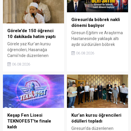
Giresun’da böbrek nakli
dönemi başlıyor
Görele’de 150 öğrenci
Giresun Eğitim ve Araştırma
10 dakikada hatim yaptı
Hastanesinde yaklaşık altı
Görele yaz Kur’an kursu
aydır sürdürülen böbrek
öğrencileri, Hasanağa
nakli hazırlıkları tamamlandı.
06.08.2026
Camii’nde düzenlenen
Ön izin başvurusunun
manevi programda bir araya
sonuçlanmasının ardından
06.08.2026
geldi. Aynı anda Kur’an-ı
operasyonların Giresun’da
Kerim okuyan öğrencilerin
başlaması hedefleniyor.
katıldığı etkinlik, aileler ve
cami cemaatinden de yoğun
ilgi gördü.
Keşap Fen Lisesi
Kur’an kursu öğrencileri
TEKNOFEST’te finale
ödülleri topladı
kaldı
Giresun’da düzenlenen