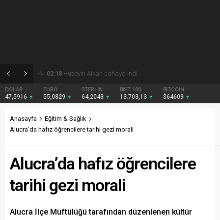
02:18
Hüseyin Alkan sahaya indi
DOLAR
EURO
STERLİN
BIST 100
BITCOIN
47,5916
55,0829
64,2043
13.703,13
$64609
Anasayfa
Eğitim & Sağlık
Alucra’da hafız öğrencilere tarihi gezi morali
Alucra’da hafız öğrencilere
tarihi gezi morali
Alucra İlçe Müftülüğü tarafından düzenlenen kültür