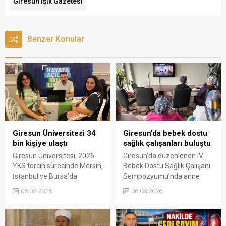
Giresun Işık Gazetesi
Benzer Konular
Giresun Üniversitesi 34
Giresun’da bebek dostu
bin kişiye ulaştı
sağlık çalışanları buluştu
Giresun Üniversitesi, 2026
Giresun’da düzenlenen IV.
YKS tercih sürecinde Mersin,
Bebek Dostu Sağlık Çalışanı
İstanbul ve Bursa’da
Sempozyumu’nda anne
düzenlenen üniversite tercih
sütü, emzirme uygulamaları
06.08.2026
06.08.2026
fuarlarında aday öğrenciler
ve sağlık kuruluşlarında
ve aileleriyle buluştu.
yürütülen başarılı çalışmalar
ele alındı.