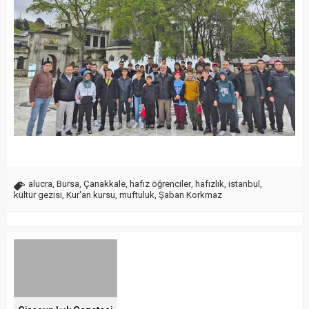
alucra
,
Bursa
,
Çanakkale
,
hafız öğrenciler
,
hafızlık
,
istanbul
,
kültür gezisi
,
Kur'an kursu
,
muftuluk
,
Şaban Korkmaz