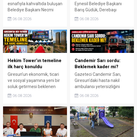
esnafıyla kahvaltıda buluşan
Eynesil Belediye Başkanı
Belediye Başkanı Necmi
Barış Güdük, Derebaşı
Sıbıç, bölgede yapılması
Mahallesi’ndeki yangın
06.08.2026
06.08.2026
planlanan çalışmaları
üzerinden belediye ve
değerlendirdi. Sanayi esnafı
itfaiye personeline yönelik
da yaşadığı sorunları ve
asılsız iddialar ortaya
beklentilerini doğrudan
atıldığını belirterek, “İftira ve
Başkan Sıbıç’a aktardı.
karalama siyasetiyle
çalışanlarımızın emeğinin
gölgelenmesine izin
Hekim Tower’ın temeline
Candemir Sarı sordu:
vermeyeceğim” dedi.
ilk harç konuldu
Beklemek kader mi?
Giresun’un ekonomik, ticari
Gazeteci Candemir Sarı,
ve sosyal yaşamına yeni bir
Giresun’daki hasta nakil
soluk getirmesi beklenen
ambulansı yetersizliğini
Hekim Tower projesinde
köşesine taşıdı. Sarı,
06.08.2026
06.08.2026
inşaat süreci başladı.
solunum cihazına bağlı bir
Teyyaredüzü Mahallesi’nde
hastanın yaklaşık 11 saat
düzenlenen geniş katılımlı
ambulans beklediğini
törenle temeli atılan
belirterek yetkililere çözüm
projenin 18 ay içinde
çağrısı yaptı.
tamamlanması
hedefleniyor.