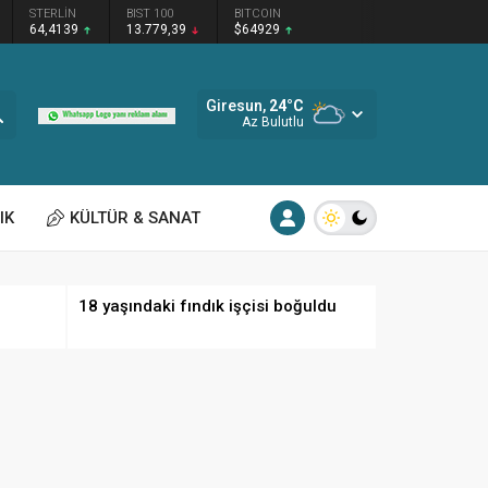
STERLİN
BIST 100
BITCOIN
64,4139
13.779,39
$64929
Giresun,
24
°C
Az Bulutlu
IK
KÜLTÜR & SANAT
18 yaşındaki fındık işçisi boğuldu