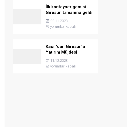
İlk konteyner gemisi
Giresun Limanına geldi!
22.11.2023
yorumlar kapalı
Kacır’dan Giresun’a
Yatırım Müjdesi
11.12.2023
yorumlar kapalı