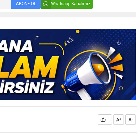
ABONE OL
Whatsapp Kanalımız
A
A
+
-