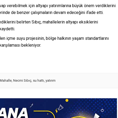
vap verebilmek için altyapı yatırımlarına büyük önem verdiklerini
lerinde de benzer çalışmaların devam edeceğini ifade etti.
iklerini belirten Sıbıç, mahallelerin altyapı eksiklerini
kaydetti.
n içme suyu projesinin, bölge halkının yaşam standartlarını
karşılaması bekleniyor.
Mahalle
,
Necmi Sıbıç
,
su hattı
,
yatırım