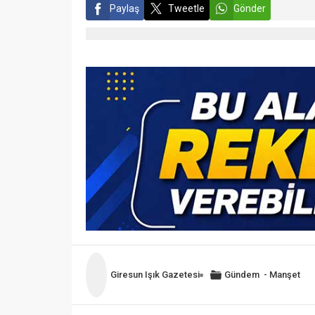
Paylaş
Tweetle
Gönder
Giresun Işık Gazetesi
Gündem
-
Manşet