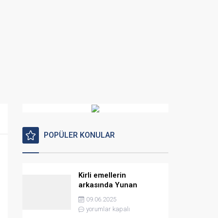
POPÜLER KONULAR
Kirli emellerin
arkasında Yunan
istihbaratı var
09.06.2025
yorumlar kapalı