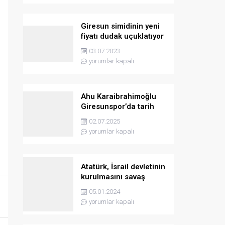
Giresun simidinin yeni
fiyatı dudak uçuklatıyor
03.07.2023
yorumlar kapalı
Ahu Karaibrahimoğlu
Giresunspor’da tarih
yazmaya hazırlanıyor
02.07.2025
yorumlar kapalı
Atatürk, İsrail devletinin
kurulmasını savaş
sebebi olarak ilân
05.01.2024
etmişti
yorumlar kapalı