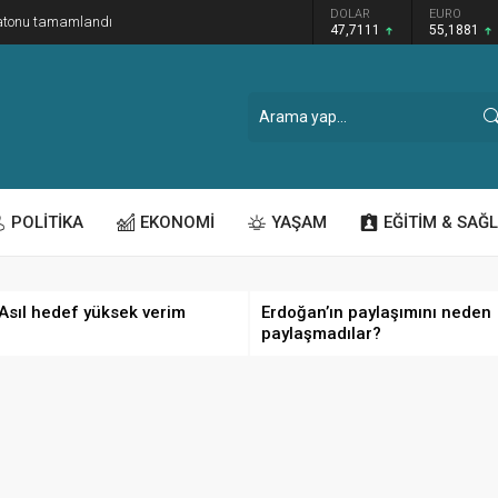
GRAM ALTIN
DOLAR
EURO
ratonu tamamlandı
6.660,55
47,7111
55,1881
POLİTİKA
EKONOMİ
YAŞAM
EĞİTİM & SAĞL
 Asıl hedef yüksek verim
Erdoğan’ın paylaşımını neden
paylaşmadılar?