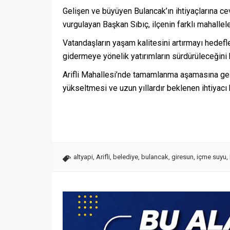
Gelişen ve büyüyen Bulancak’ın ihtiyaçlarına ce
vurgulayan Başkan Sıbıç, ilçenin farklı mahalle
Vatandaşların yaşam kalitesini artırmayı hedefled
gidermeye yönelik yatırımların sürdürüleceğini 
Arifli Mahallesi’nde tamamlanma aşamasına gele
yükseltmesi ve uzun yıllardır beklenen ihtiyacı 
altyapi
,
Arifli
,
belediye
,
bulancak
,
giresun
,
içme suyu
,