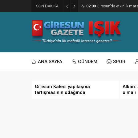
SON DAKİKA
02:09
Giresun’da etkinlik ma
ANA SAYFA
GÜNDEM
SPOR
Giresun Kalesi yapılaşma
Alkan:
tartışmasının odağında
olmalı