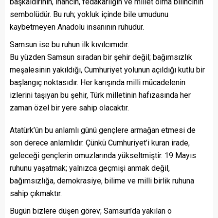
başkaldırının, inancın, fedakârlığın ve millet olma bilincinin
sembolüdür. Bu ruh; yokluk içinde bile umudunu
kaybetmeyen Anadolu insanının ruhudur.
Samsun ise bu ruhun ilk kıvılcımıdır.
Bu yüzden Samsun sıradan bir şehir değil; bağımsızlık
meşalesinin yakıldığı, Cumhuriyet yolunun açıldığı kutlu bir
başlangıç noktasıdır. Her karışında milli mücadelenin
izlerini taşıyan bu şehir, Türk milletinin hafızasında her
zaman özel bir yere sahip olacaktır.
Atatürk’ün bu anlamlı günü gençlere armağan etmesi de
son derece anlamlıdır. Çünkü Cumhuriyet’i kuran irade,
geleceği gençlerin omuzlarında yükseltmiştir. 19 Mayıs
ruhunu yaşatmak; yalnızca geçmişi anmak değil,
bağımsızlığa, demokrasiye, bilime ve milli birlik ruhuna
sahip çıkmaktır.
Bugün bizlere düşen görev; Samsun’da yakılan o