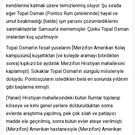
kendilerine kalmak üzere temizlenmiş oluyor. Şu sırada
eğer Topal Osman (Pontos Rum çetelerinde) hayal ve
umut bırakmadığı (halde) işin yarısını çözümlediklerini
sanmaktadırlar. Samsun’a inememişler. Çünkü Topal Osman
oralardan kuş uçurtmuyor.
Topal Osman’ın fesat yuvalarını [Merzifon Amerikan Kolej
kampüsünü] kuşattıktan (ve kolejde aramayı bitirdikten
sonra) kıpkızıl bir aydınlık Merzifon Hristiyan mahallesini
kaplamıştı). Sokaklar Topal Osman’ın süngülü milisleriyle
doluydu. Pontosçuların istedikleri bela en sonunda yıldırım
gibi başlarına inmişti.
(Yanan) Hristiyan mahallesindeki bütün Rumlar toplanıp
kiliseye ve kimi genel yerlere doldurulduktan sonra
evlerde araştırma yapılmış, pek çok silah ve patlayıcı
madde ele geçirilmiş, sonra bütün evler ateşe verilmişti.
(Merzifon) Amerikan hastanesiyle (Merzifon) Amerikan