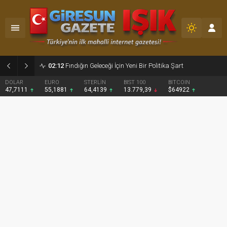
02:12
Fındığın Geleceği İçin Yeni Bir Politika Şart
DOLAR
EURO
STERLİN
BIST 100
BITCOIN
47,7111
55,1881
64,4139
13.779,39
$64922