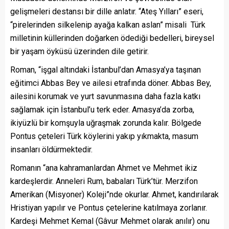
gelişmeleri destansı bir dille anlatır. “Ateş Yılları” eseri,
“pirelerinden silkelenip ayağa kalkan aslan” misali Türk
milletinin küllerinden doğarken ödediği bedelleri, bireysel
bir yaşam öyküsü üzerinden dile getirir.
Roman, “işgal altındaki İstanbul’dan Amasya’ya taşınan
eğitimci Abbas Bey ve ailesi etrafında döner. Abbas Bey,
ailesini korumak ve yurt savunmasına daha fazla katkı
sağlamak için İstanbul’u terk eder. Amasya’da zorba,
ikiyüzlü bir komşuyla uğraşmak zorunda kalır. Bölgede
Pontus çeteleri Türk köylerini yakıp yıkmakta, masum
insanları öldürmektedir.
Romanın “ana kahramanlardan Ahmet ve Mehmet ikiz
kardeşlerdir. Anneleri Rum, babaları Türk’tür. Merzifon
Amerikan (Misyoner) Koleji”nde okurlar. Ahmet, kandırılarak
Hristiyan yapılır ve Pontus çetelerine katılmaya zorlanır.
Kardeşi Mehmet Kemal (Gâvur Mehmet olarak anılır) onu