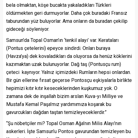
bela olmaktan, köşe bucakta yakaladıkları Türkleri
öldürmekten geri durmuyorlar. Daha çok buradaki Fransız
taburundan yüz buluyorlar. Ama onların da buradan çekilip
gideceği söyleniyor.
Samsun’da Topal Osman’ın ‘tenkil alayı’ var. Kerataları
(Pontus çetelerini) epeyce sindirdi. Onları buraya
(Havza’ya) dek kovaladıkları da oluyorsa da henüz köklerini
kazımaktan uzak bulunuyorlar. Dağ taş (Pontusçu rum)
çeteci kaynıyor. Yalnız içimizdeki Rumların hepsi onlardan.
Bir gün ellerine fırsat geçerse Pontosçu eşkiyalarla birlikte
hepimizi kıtır kıtır keseceklerinden kuşkumuz yok. O
zamana dek de inşallah bizim arslan Kuva-yı Milliye ve
Mustafa Kemal Paşa’mız yardımımıza koşarak bu
gavurcukları dağdan taştan temizleyeceklerdir.”
“Şu nöbetçiler mi? Topal Osman Ağa’nın Milis Alayı’nın
askerleri. İşte Samsun’u Pontos gavurundan temizleyen bu