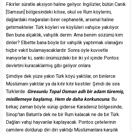
Fikirler süratle aksiyon haline geliyor. İngilizler, bütün Canik
[Samsun] bölgesindeki kilise, okul ve Rum köylerini,
dağlardaki mağaraları birer cephanelik, arsenal haline
getirmekteler. Türk köyleri ve köylüleri vahşice yakılıyor.
Ben buna alçaklık, vahşilik derim. Ama benim sözümü kim
dinler? Elbette bana böyle bir vahşilik yaptırmak olanağını
hiçbir vakit bulamayacaklardır. Sonra öyle kuvvetle
inanıyorlar ki, sanki önümüzdeki bir iki yıl içinde Pontos
devletini kuracaklarmış gibi geliyor onlara.
Şimdiye dek yüze yakın Türk köyü yaktılar, on binlerce
Müslümanı yaktılar ya da kıtır kıtır kestiler. Şimdi de sıra
Türklerde.
Giresunlu Topal Osman adlı bir adam türemiş,
misillemeye başlamış. Hem de daha korkuncuna
. Bu
birkaç zaman böyle sürüp giderse Karadeniz bölgesinde,
Sinop’tan Batum’a dek ne bir Rum kalacak ne de bir Türk.
Dağları vahşi hayvanlar kaplayacak. Pontos çetelerinin
camilere doldurup diri diri yaktığı Müslümanlara karşılık