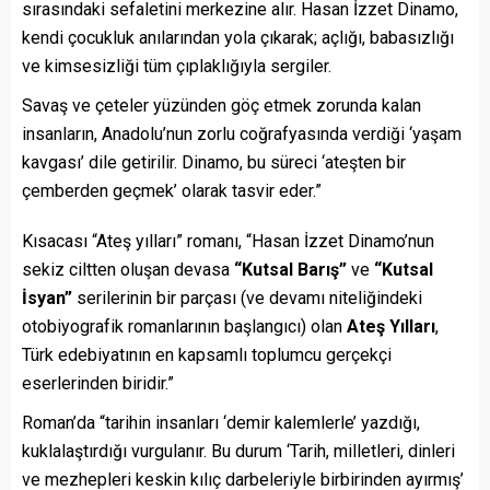
sırasındaki sefaletini merkezine alır. Hasan İzzet Dinamo,
kendi çocukluk anılarından yola çıkarak; açlığı, babasızlığı
ve kimsesizliği tüm çıplaklığıyla sergiler.
Savaş ve çeteler yüzünden göç etmek zorunda kalan
insanların, Anadolu’nun zorlu coğrafyasında verdiği ‘yaşam
kavgası’ dile getirilir. Dinamo, bu süreci ‘ateşten bir
çemberden geçmek’ olarak tasvir eder.”
Kısacası “Ateş yılları” romanı, “Hasan İzzet Dinamo’nun
sekiz ciltten oluşan devasa
“Kutsal Barış”
ve
“Kutsal
İsyan”
serilerinin bir parçası (ve devamı niteliğindeki
otobiyografik romanlarının başlangıcı) olan
Ateş Yılları
,
Türk edebiyatının en kapsamlı toplumcu gerçekçi
eserlerinden biridir.”
Roman’da “tarihin insanları ‘demir kalemlerle’ yazdığı,
kuklalaştırdığı vurgulanır. Bu durum ‘Tarih, milletleri, dinleri
ve mezhepleri keskin kılıç darbeleriyle birbirinden ayırmış’