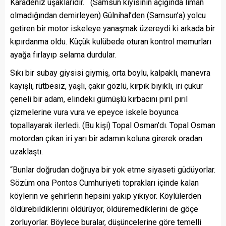
Karadeniz uşaklarıdır. (Samsun kıyısının açığında liman
olmadığından demirleyen) Gülnihal’den (Samsun’a) yolcu
getiren bir motor iskeleye yanaşmak üzereydi ki arkada bir
kıpırdanma oldu. Küçük kulübede oturan kontrol memurları
ayağa fırlayıp selama durdular.
Sıkı bir subay giysisi giymiş, orta boylu, kalpaklı, manevra
kayışlı, rütbesiz, yaşlı, çakır gözlü, kırpık bıyıklı, iri çukur
çeneli bir adam, elindeki gümüşlü kırbacını pırıl pırıl
çizmelerine vura vura ve epeyce iskele boyunca
topallayarak ilerledi. (Bu kişi) Topal Osman’dı. Topal Osman
motordan çıkan iri yarı bir adamın koluna girerek oradan
uzaklaştı.
“Bunlar doğrudan doğruya bir yok etme siyaseti güdüyorlar.
Sözüm ona Pontos Cumhuriyeti toprakları içinde kalan
köylerin ve şehirlerin hepsini yakıp yıkıyor. Köylülerden
öldürebildiklerini öldürüyor, öldüremediklerini de göçe
zorluyorlar. Böylece buralar, düşüncelerine göre temelli