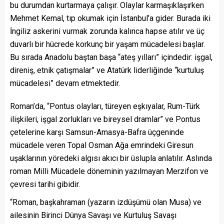
bu durumdan kurtarmaya çalışır. Olaylar karmaşıklaşırken
Mehmet Kemal, tıp okumak için İstanbul’a gider. Burada iki
İngiliz askerini vurmak zorunda kalınca hapse atılır ve üç
duvarlı bir hücrede korkunç bir yaşam mücadelesi başlar.
Bu sırada Anadolu baştan başa “ateş yılları” içindedir: işgal,
direniş, etnik çatışmalar” ve Atatürk liderliğinde “kurtuluş
mücadelesi” devam etmektedir.
Roman’da, “Pontus olayları, türeyen eşkıyalar, Rum-Türk
ilişkileri, işgal zorlukları ve bireysel dramlar” ve Pontus
çetelerine karşı Samsun-Amasya-Bafra üçgeninde
mücadele veren Topal Osman Ağa emrindeki Giresun
uşaklarının yöredeki algısı akıcı bir üslupla anlatılır. Aslında
roman Milli Mücadele döneminin yazılmayan Merzifon ve
çevresi tarihi gibidir.
“Roman, başkahraman (yazarın izdüşümü olan Musa) ve
ailesinin Birinci Dünya Savaşı ve Kurtuluş Savaşı