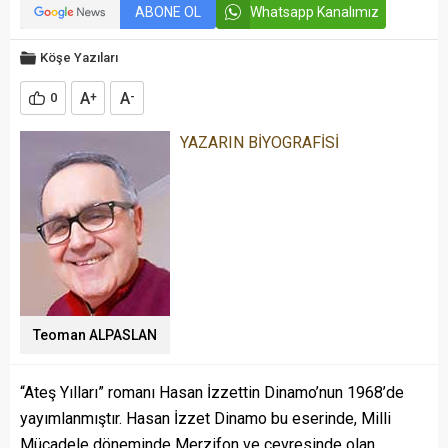
ABONE OL
Whatsapp Kanalımız
Köşe Yazıları
A
A
0
+
-
YAZARIN BİYOGRAFİSİ
Teoman ALPASLAN
“Ateş Yılları” romanı Hasan İzzettin Dinamo’nun 1968’de
yayımlanmıştır. Hasan İzzet Dinamo bu eserinde, Milli
Mücadele döneminde Merzifon ve çevresinde olan