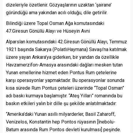
dizeleriyle özetlenir. Gözyaşlarının uzaktan ‘şairane’
göründüğü ama yakından acılı olduğu, dile getirilir.
Bilindiği üzere Topal Osman Ağa komutasındaki
47.Giresun Gönüllü Alayı ve Hüseyin Avni
Alparslan komutasındaki 42.Giresun Gönüllü Alayı, Temmuz
1921 başında Sakarya (PolatlıHaymana) Savaşı’na katılmak
üzere yayan Ankara’ya giderken, bir yandan da özellikle
Havzamerzifon-Amasya arasındaki dağları mesken tutan
Yunan emellerine hizmet eden Pontus Rum çetelerine
karşı operasyonlar yapmaktadır. Bu operasyonlar sonunda
kısa sürede Rum Pontus çeteleri üzerinde “Topal Osman”
adı baskı kurmaya başlamıştır. “Ateş Yılları” romanında bu
baskın etkileri yalın bir dille şu şekilde anlatılmaktadır:
“Amerika’daki Yunan asıllı milyarderler, Basil Zaharoff,
Venizelos, Konstantin hep Pontos rüyasının [İnebolu-
Batum arasında Rum Pontos devleti kurulması] peşinde.