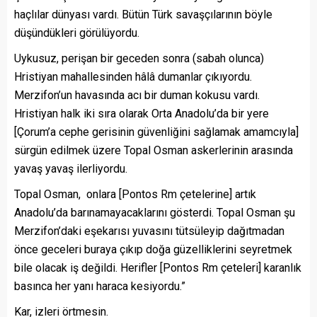
haçlılar dünyası vardı. Bütün Türk savaşçılarının böyle
düşündükleri görülüyordu.
Uykusuz, perişan bir geceden sonra (sabah olunca)
Hristiyan mahallesinden hâlâ dumanlar çıkıyordu.
Merzifon’un havasında acı bir duman kokusu vardı.
Hristiyan halk iki sıra olarak Orta Anadolu’da bir yere
[Çorum’a cephe gerisinin güvenliğini sağlamak amamcıyla]
sürgün edilmek üzere Topal Osman askerlerinin arasında
yavaş yavaş ilerliyordu.
Topal Osman, onlara [Pontos Rm çetelerine] artık
Anadolu’da barınamayacaklarını gösterdi. Topal Osman şu
Merzifon’daki eşekarısı yuvasını tütsüleyip dağıtmadan
önce geceleri buraya çıkıp doğa güzelliklerini seyretmek
bile olacak iş değildi. Herifler [Pontos Rm çeteleri] karanlık
basınca her yanı haraca kesiyordu.”
Kar, izleri örtmesin.