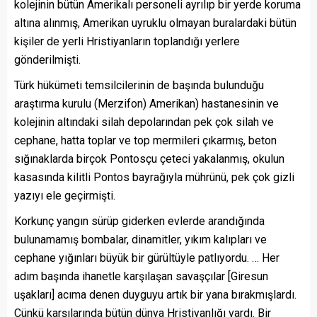
kolejinin bütün Amerikalı personeli ayrılıp bir yerde koruma
altına alınmış, Amerikan uyruklu olmayan buralardaki bütün
kişiler de yerli Hristiyanların toplandığı yerlere
gönderilmişti.
Türk hükümeti temsilcilerinin de başında bulunduğu
araştırma kurulu (Merzifon) Amerikan) hastanesinin ve
kolejinin altındaki silah depolarından pek çok silah ve
cephane, hatta toplar ve top mermileri çıkarmış, beton
sığınaklarda birçok Pontosçu çeteci yakalanmış, okulun
kasasında kilitli Pontos bayrağıyla mührünü, pek çok gizli
yazıyı ele geçirmişti.
Korkunç yangın sürüp giderken evlerde arandığında
bulunamamış bombalar, dinamitler, yıkım kalıpları ve
cephane yığınları büyük bir gürültüyle patlıyordu. … Her
adım başında ihanetle karşılaşan savaşçılar [Giresun
uşakları] acıma denen duyguyu artık bir yana bırakmışlardı.
Çünkü karşılarında bütün dünya Hristiyanlığı vardı. Bir