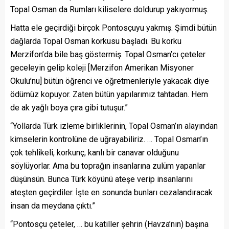
Topal Osman da Rumları kiliselere doldurup yakıyormuş.
Hatta ele geçirdiği birçok Pontosçuyu yakmış. Şimdi bütün
dağlarda Topal Osman korkusu başladı. Bu korku
Merzifon’da bile baş göstermiş. Topal Osman’cı çeteler
geceleyin gelip koleji [Merzifon Amerikan Misyoner
Okulu’nu] bütün öğrenci ve öğretmenleriyle yakacak diye
ödümüz kopuyor. Zaten bütün yapılarımız tahtadan. Hem
de ak yağlı boya çıra gibi tutuşur.”
“Yollarda Türk izleme birliklerinin, Topal Osman’ın alayından
kimselerin kontrolüne de uğrayabiliriz. … Topal Osman’ın
çok tehlikeli, korkunç, kanlı bir canavar olduğunu
söylüyorlar. Ama bu toprağın insanlarına zulüm yapanlar
düşünsün. Bunca Türk köyünü ateşe verip insanlarını
ateşten geçirdiler. İşte en sonunda bunları cezalandıracak
insan da meydana çıktı.”
“Pontosçu çeteler, … bu katiller şehrin (Havza’nın) başına