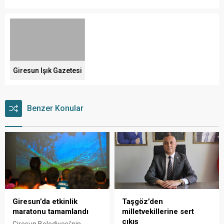
Giresun Işık Gazetesi
Benzer Konular
Giresun’da etkinlik
Taşgöz’den
maratonu tamamlandı
milletvekillerine sert
çıkış
Giresun Belediyesi'nin