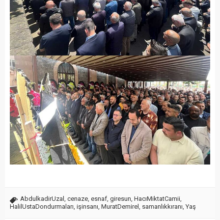
AbdulkadirUzal
,
cenaze
,
esnaf
,
giresun
,
HacıMiktatCamii
,
HalilUstaDondurmaları
,
işinsanı
,
MuratDemirel
,
samanlıkkıranı
,
Yaş