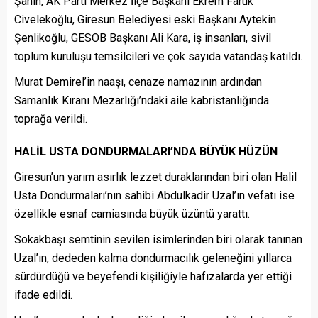
Şahin, AK Parti Merkez İlçe Başkanı Ekrem Faruk
Civelekoğlu, Giresun Belediyesi eski Başkanı Aytekin
Şenlikoğlu, GESOB Başkanı Ali Kara, iş insanları, sivil
toplum kuruluşu temsilcileri ve çok sayıda vatandaş katıldı.
Murat Demirel’in naaşı, cenaze namazının ardından
Samanlık Kıranı Mezarlığı’ndaki aile kabristanlığında
toprağa verildi.
HALİL USTA DONDURMALARI’NDA BÜYÜK HÜZÜN
Giresun’un yarım asırlık lezzet duraklarından biri olan Halil
Usta Dondurmaları’nın sahibi Abdulkadir Uzal’ın vefatı ise
özellikle esnaf camiasında büyük üzüntü yarattı.
Sokakbaşı semtinin sevilen isimlerinden biri olarak tanınan
Uzal’ın, dededen kalma dondurmacılık geleneğini yıllarca
sürdürdüğü ve beyefendi kişiliğiyle hafızalarda yer ettiği
ifade edildi.