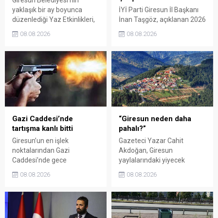
yaklaşık bir ay boyunca
İYİ Parti Giresun İl Başkanı
düzenlediği Yaz Etkinlikleri,
İnan Taşgöz, açıklanan 2026
binlerce vatandaşı kültür,
yılı fındık alım fiyatı
08.08.2026
08.08.2026
sanat ve eğlenceyle
üzerinden iktidar
buluşturdu. Yoğun ilgi gören
milletvekillerini sert sözlerle
organizasyonun ardından
eleştirdi. Taşgöz, üreticinin
Kadın El Emeği Pazarı'nın
emeğinin karşılığını
süresi de 16 Ağustos'a
alamadığını savunarak,
kadar uzatıldı.
Giresun milletvekillerini
sessiz kalmakla suçladı.
Gazi Caddesi’nde
“Giresun neden daha
tartışma kanlı bitti
pahalı?”
Giresun’un en işlek
Gazeteci Yazar Cahit
noktalarından Gazi
Akdoğan, Giresun
Caddesi’nde gece
yaylalarındaki yiyecek
saatlerinde çıkan silahlı
fiyatlarının çevre illere göre
08.08.2026
08.08.2026
kavgada A.E. ayağından
belirgin biçimde yüksek
vuruldu. Olay sonrası
olduğunu savunarak Giresun
bölgede kısa süreli panik
Valiliği, Tarım ve Orman İl
yaşanırken polis geniş çaplı
Müdürlüğü ile ilgili kurumları