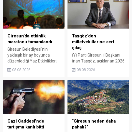
Giresun’da etkinlik
Taşgöz’den
maratonu tamamlandı
milletvekillerine sert
çıkış
Giresun Belediyesi'nin
yaklaşık bir ay boyunca
İYİ Parti Giresun İl Başkanı
düzenlediği Yaz Etkinlikleri,
İnan Taşgöz, açıklanan 2026
binlerce vatandaşı kültür,
yılı fındık alım fiyatı
08.08.2026
08.08.2026
sanat ve eğlenceyle
üzerinden iktidar
buluşturdu. Yoğun ilgi gören
milletvekillerini sert sözlerle
organizasyonun ardından
eleştirdi. Taşgöz, üreticinin
Kadın El Emeği Pazarı'nın
emeğinin karşılığını
süresi de 16 Ağustos'a
alamadığını savunarak,
kadar uzatıldı.
Giresun milletvekillerini
sessiz kalmakla suçladı.
Gazi Caddesi’nde
“Giresun neden daha
tartışma kanlı bitti
pahalı?”