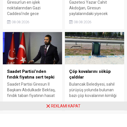
Giresun’un en işlek
Gazeteci Yazar Cahit
noktalarından Gazi
Akdoğan, Giresun
Caddesi’nde gece
yaylalarındaki yiyecek
saatlerinde çıkan silahlı
fiyatlarının çevre illere göre
08.08.2026
08.08.2026
kavgada A.E. ayağından
belirgin biçimde yüksek
vuruldu. Olay sonrası
olduğunu savunarak Giresun
bölgede kısa süreli panik
Valiliği, Tarım ve Orman İl
yaşanırken polis geniş çaplı
Müdürlüğü ile ilgili kurumları
soruşturma başlattı.
denetime çağırdı. Akdoğan,
yüzde 50’ye ulaşan fiyat
farklarının araştırılması
gerektiğini söyledi.
Saadet Partisi’nden
Çöp kovalarını söküp
fındık fiyatına sert tepki
çaldılar
Saadet Partisi Giresun İl
Bulancak Belediyesi, sahil
Başkanı Abdulkadir Bektaş,
yürüyüş yolunda bulunan
fındık taban fiyatının hasat
bazı çöp kovalarının kimliği
başlamasına rağmen
belirsiz kişi ya da kişilerce
08.08.2026
08.08.2026
REKLAMI KAPAT
açıklanmamasına tepki
sökülerek çalındığını açıkladı.
gösterdi. Bektaş,
Belediye, kamu malına zarar
maliyetlerin katlandığını
verenlerin tespiti için
belirterek üreticiyi memnun
vatandaşlardan ihbar