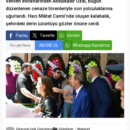
sevilen esnaflarından Abdulkadir Uzal, bugün
düzenlenen cenaze törenleriyle son yolculuklarına
uğurlandı. Hacı Miktat Camii’nde oluşan kalabalık,
şehirdeki derin üzüntüyü gözler önüne serdi.
Paylaş
Tweetle
Gönder
ABONE OL
Whatsapp Kanalımız
Giresun Işık Gazetesi
Gündem
-
Manşet