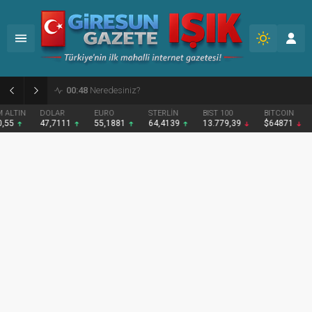
02:12
Fındığın Geleceği İçin Yeni Bir Politika Şart
DOLAR
EURO
STERLİN
BIST 100
BITCOIN
47,7111
55,1881
64,4139
13.779,39
$64871