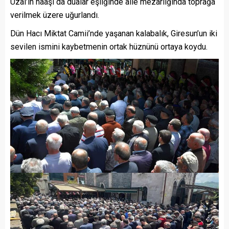
Uzal’ın naaşı da dualar eşliğinde aile mezarlığında toprağa
verilmek üzere uğurlandı.
Dün Hacı Miktat Camii’nde yaşanan kalabalık, Giresun’un iki
sevilen ismini kaybetmenin ortak hüznünü ortaya koydu.