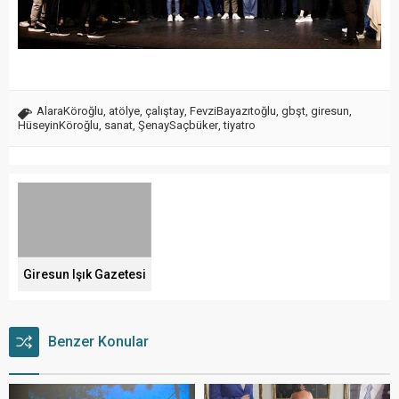
AlaraKöroğlu
,
atölye
,
çalıştay
,
FevziBayazıtoğlu
,
gbşt
,
giresun
,
HüseyinKöroğlu
,
sanat
,
ŞenaySaçbüker
,
tiyatro
Giresun Işık Gazetesi
Benzer Konular