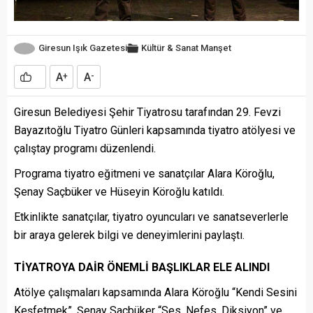
Giresun Işık Gazetesi
Kültür & Sanat
Manşet
A
A
+
-
Giresun Belediyesi Şehir Tiyatrosu tarafından 29. Fevzi
Bayazıtoğlu Tiyatro Günleri kapsamında tiyatro atölyesi ve
çalıştay programı düzenlendi.
Programa tiyatro eğitmeni ve sanatçılar Alara Köroğlu,
Şenay Saçbüker ve Hüseyin Köroğlu katıldı.
Etkinlikte sanatçılar, tiyatro oyuncuları ve sanatseverlerle
bir araya gelerek bilgi ve deneyimlerini paylaştı.
TİYATROYA DAİR ÖNEMLİ BAŞLIKLAR ELE ALINDI
Atölye çalışmaları kapsamında Alara Köroğlu “Kendi Sesini
Keşfetmek”, Şenay Saçbüker “Ses, Nefes, Diksiyon” ve