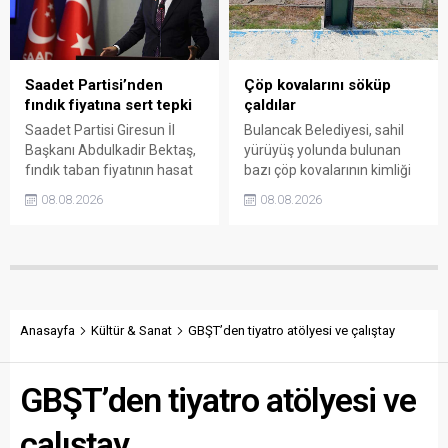
soruşturma başlattı.
denetime çağırdı. Akdoğan,
yüzde 50’ye ulaşan fiyat
farklarının araştırılması
gerektiğini söyledi.
Saadet Partisi’nden
Çöp kovalarını söküp
fındık fiyatına sert tepki
çaldılar
Saadet Partisi Giresun İl
Bulancak Belediyesi, sahil
Başkanı Abdulkadir Bektaş,
yürüyüş yolunda bulunan
fındık taban fiyatının hasat
bazı çöp kovalarının kimliği
başlamasına rağmen
belirsiz kişi ya da kişilerce
08.08.2026
08.08.2026
açıklanmamasına tepki
sökülerek çalındığını açıkladı.
gösterdi. Bektaş,
Belediye, kamu malına zarar
maliyetlerin katlandığını
verenlerin tespiti için
belirterek üreticiyi memnun
vatandaşlardan ihbar
edecek taban fiyatın en az
desteği istedi.
350 lira olması gerektiğini
savundu.
Anasayfa
Kültür & Sanat
GBŞT’den tiyatro atölyesi ve çalıştay
GBŞT’den tiyatro atölyesi ve
çalıştay