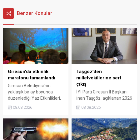
Benzer Konular
Giresun’da etkinlik
Taşgöz’den
maratonu tamamlandı
milletvekillerine sert
çıkış
Giresun Belediyesi'nin
yaklaşık bir ay boyunca
İYİ Parti Giresun İl Başkanı
düzenlediği Yaz Etkinlikleri,
İnan Taşgöz, açıklanan 2026
binlerce vatandaşı kültür,
yılı fındık alım fiyatı
08.08.2026
08.08.2026
sanat ve eğlenceyle
üzerinden iktidar
buluşturdu. Yoğun ilgi gören
milletvekillerini sert sözlerle
organizasyonun ardından
eleştirdi. Taşgöz, üreticinin
Kadın El Emeği Pazarı'nın
emeğinin karşılığını
süresi de 16 Ağustos'a
alamadığını savunarak,