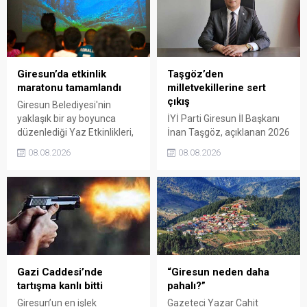
Giresun’da etkinlik
Taşgöz’den
maratonu tamamlandı
milletvekillerine sert
çıkış
Giresun Belediyesi'nin
yaklaşık bir ay boyunca
İYİ Parti Giresun İl Başkanı
düzenlediği Yaz Etkinlikleri,
İnan Taşgöz, açıklanan 2026
binlerce vatandaşı kültür,
yılı fındık alım fiyatı
08.08.2026
08.08.2026
sanat ve eğlenceyle
üzerinden iktidar
buluşturdu. Yoğun ilgi gören
milletvekillerini sert sözlerle
organizasyonun ardından
eleştirdi. Taşgöz, üreticinin
Kadın El Emeği Pazarı'nın
emeğinin karşılığını
süresi de 16 Ağustos'a
alamadığını savunarak,
kadar uzatıldı.
Giresun milletvekillerini
sessiz kalmakla suçladı.
Gazi Caddesi’nde
“Giresun neden daha
tartışma kanlı bitti
pahalı?”
Giresun’un en işlek
Gazeteci Yazar Cahit