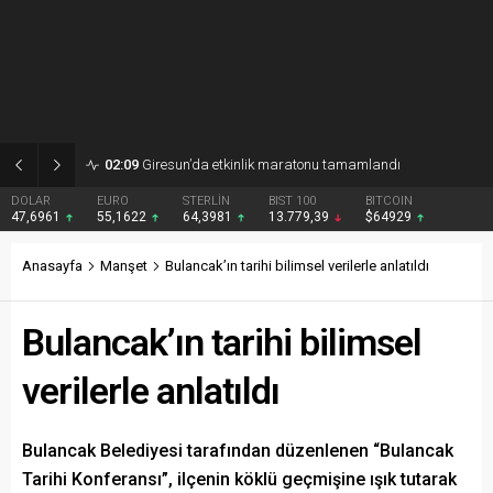
02:09
Giresun’da etkinlik maratonu tamamlandı
DOLAR
EURO
STERLİN
BIST 100
BITCOIN
47,6961
55,1622
64,3981
13.779,39
$64929
Anasayfa
Manşet
Bulancak’ın tarihi bilimsel verilerle anlatıldı
Bulancak’ın tarihi bilimsel
verilerle anlatıldı
Bulancak Belediyesi tarafından düzenlenen “Bulancak
Tarihi Konferansı”, ilçenin köklü geçmişine ışık tutarak