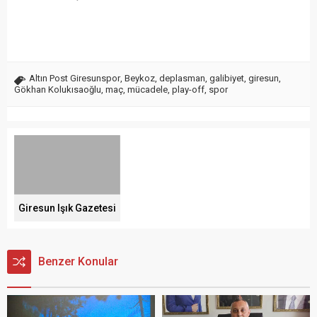
Altın Post Giresunspor
,
Beykoz
,
deplasman
,
galibiyet
,
giresun
,
Gökhan Kolukısaoğlu
,
maç
,
mücadele
,
play-off
,
spor
Giresun Işık Gazetesi
Benzer Konular