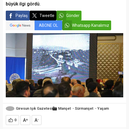
büyük ilgi gördü.
Paylaş
Tweetle
Gönder
ABONE OL
Whatsapp Kanalımız
Giresun Işık Gazetesi
Manşet
-
Sürmanşet
-
Yaşam
A
A
0
+
-