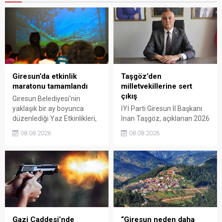
Giresun’da etkinlik
Taşgöz’den
maratonu tamamlandı
milletvekillerine sert
çıkış
Giresun Belediyesi'nin
yaklaşık bir ay boyunca
İYİ Parti Giresun İl Başkanı
düzenlediği Yaz Etkinlikleri,
İnan Taşgöz, açıklanan 2026
binlerce vatandaşı kültür,
yılı fındık alım fiyatı
08.08.2026
08.08.2026
sanat ve eğlenceyle
üzerinden iktidar
buluşturdu. Yoğun ilgi gören
milletvekillerini sert sözlerle
organizasyonun ardından
eleştirdi. Taşgöz, üreticinin
Kadın El Emeği Pazarı'nın
emeğinin karşılığını
süresi de 16 Ağustos'a
alamadığını savunarak,
kadar uzatıldı.
Giresun milletvekillerini
sessiz kalmakla suçladı.
Gazi Caddesi’nde
“Giresun neden daha