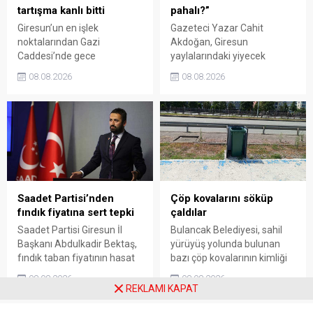
tartışma kanlı bitti
pahalı?”
Giresun’un en işlek
Gazeteci Yazar Cahit
noktalarından Gazi
Akdoğan, Giresun
Caddesi’nde gece
yaylalarındaki yiyecek
saatlerinde çıkan silahlı
fiyatlarının çevre illere göre
08.08.2026
08.08.2026
kavgada A.E. ayağından
belirgin biçimde yüksek
vuruldu. Olay sonrası
olduğunu savunarak Giresun
bölgede kısa süreli panik
Valiliği, Tarım ve Orman İl
yaşanırken polis geniş çaplı
Müdürlüğü ile ilgili kurumları
soruşturma başlattı.
denetime çağırdı. Akdoğan,
yüzde 50’ye ulaşan fiyat
farklarının araştırılması
gerektiğini söyledi.
Saadet Partisi’nden
Çöp kovalarını söküp
fındık fiyatına sert tepki
çaldılar
Saadet Partisi Giresun İl
Bulancak Belediyesi, sahil
Başkanı Abdulkadir Bektaş,
yürüyüş yolunda bulunan
fındık taban fiyatının hasat
bazı çöp kovalarının kimliği
başlamasına rağmen
belirsiz kişi ya da kişilerce
08.08.2026
08.08.2026
açıklanmamasına tepki
sökülerek çalındığını açıkladı.
REKLAMI KAPAT
gösterdi. Bektaş,
Belediye, kamu malına zarar