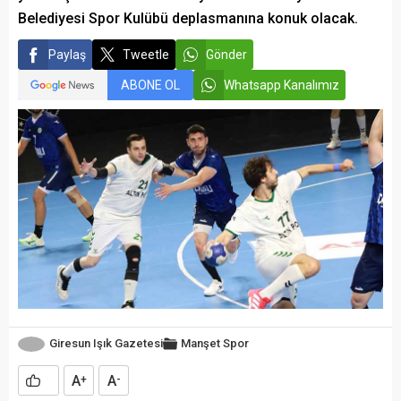
Belediyesi Spor Kulübü deplasmanına konuk olacak.
Paylaş
Tweetle
Gönder
ABONE OL
Whatsapp Kanalımız
Giresun Işık Gazetesi
Manşet
Spor
A
A
+
-