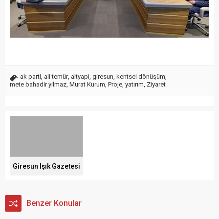
ak parti
,
ali temür
,
altyapi
,
giresun
,
kentsel dönüşüm
,
mete bahadir yilmaz
,
Murat Kurum
,
Proje
,
yatırım
,
Ziyaret
Giresun Işık Gazetesi
Benzer Konular