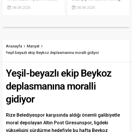
başlamasına rağmen
belirsiz kişi ya da kişilerce
08.08.2026
08.08.2026
açıklanmamasına tepki
sökülerek çalındığını açıkladı.
gösterdi. Bektaş,
Belediye, kamu malına zarar
maliyetlerin katlandığını
verenlerin tespiti için
belirterek üreticiyi memnun
vatandaşlardan ihbar
edecek taban fiyatın en az
desteği istedi.
350 lira olması gerektiğini
savundu.
Anasayfa
Manşet
Yeşil-beyazlı ekip Beykoz deplasmanına moralli gidiyor
Yeşil-beyazlı ekip Beykoz
deplasmanına moralli
gidiyor
Rize Belediyespor karşısında aldığı önemli galibiyetle
moral depolayan Altın Post Giresunspor, ligdeki
yükselişini sürdürme hedefiyle bu hafta Beykoz