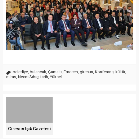
belediye
,
bulancak
,
Çamaltı
,
Emecen
,
giresun
,
Konferans
,
kültür
,
miras
,
NecmiSıbıç
,
tarih
,
Yüksel
Giresun Işık Gazetesi