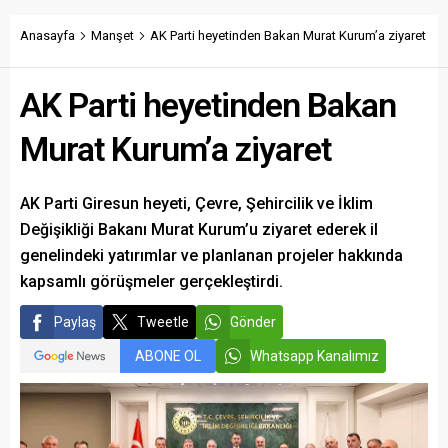
350 lira olması gerektiğini
savundu.
Anasayfa
Manşet
AK Parti heyetinden Bakan Murat Kurum’a ziyaret
AK Parti heyetinden Bakan
Murat Kurum’a ziyaret
AK Parti Giresun heyeti, Çevre, Şehircilik ve İklim
Değişikliği Bakanı Murat Kurum’u ziyaret ederek il
genelindeki yatırımlar ve planlanan projeler hakkında
kapsamlı görüşmeler gerçekleştirdi.
Paylaş
Tweetle
Gönder
ABONE OL
Whatsapp Kanalımız