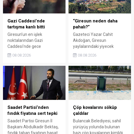
kadar uzatıldı.
Giresun milletvekillerini
sessiz kalmakla suçladı.
Gazi Caddesi’nde
“Giresun neden daha
tartışma kanlı bitti
pahalı?”
Giresun’un en işlek
Gazeteci Yazar Cahit
noktalarından Gazi
Akdoğan, Giresun
Caddesi’nde gece
yaylalarındaki yiyecek
saatlerinde çıkan silahlı
fiyatlarının çevre illere göre
08.08.2026
08.08.2026
kavgada A.E. ayağından
belirgin biçimde yüksek
vuruldu. Olay sonrası
olduğunu savunarak Giresun
bölgede kısa süreli panik
Valiliği, Tarım ve Orman İl
yaşanırken polis geniş çaplı
Müdürlüğü ile ilgili kurumları
soruşturma başlattı.
denetime çağırdı. Akdoğan,
yüzde 50’ye ulaşan fiyat
farklarının araştırılması
gerektiğini söyledi.
Saadet Partisi’nden
Çöp kovalarını söküp
fındık fiyatına sert tepki
çaldılar
Saadet Partisi Giresun İl
Bulancak Belediyesi, sahil
Başkanı Abdulkadir Bektaş,
yürüyüş yolunda bulunan
fındık taban fiyatının hasat
bazı çöp kovalarının kimliği